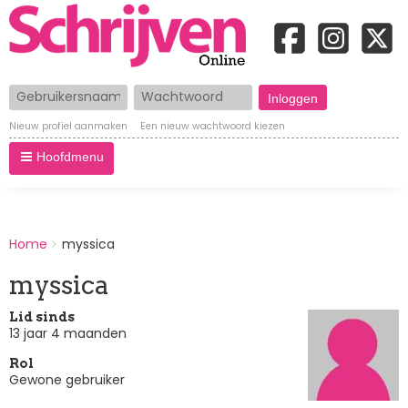
Gebruikersnaam
Wachtwoord
Nieuw profiel aanmaken
Een nieuw wachtwoord kiezen
Hoofdmenu
BREADCRUMBS
Home
myssica
You
are
myssica
here:
Lid sinds
13 jaar 4 maanden
Rol
Gewone gebruiker