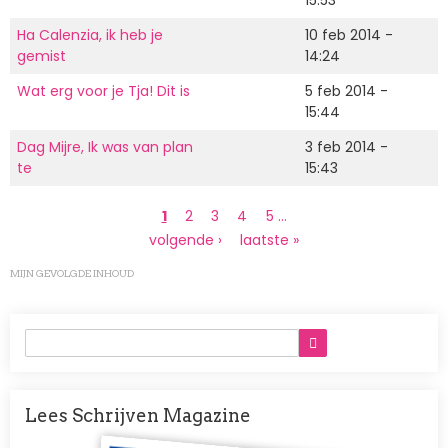
Ha Calenzia, ik heb je
10 feb 2014 -
gemist
14:24
Wat erg voor je Tja! Dit is
5 feb 2014 -
15:44
Dag Mijre, Ik was van plan
3 feb 2014 -
te
15:43
Paginering
Huidige
1
Page
2
Page
3
Page
4
Page
5
…
pagina
Volgende
volgende ›
Laatste
laatste »
pagina
pagina
MIJN GEVOLGDE INHOUD
Lees Schrijven Magazine
Afbeelding