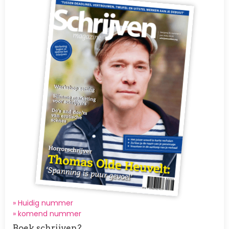
» Huidig nummer
»
komend nummer
Boek schrijven?