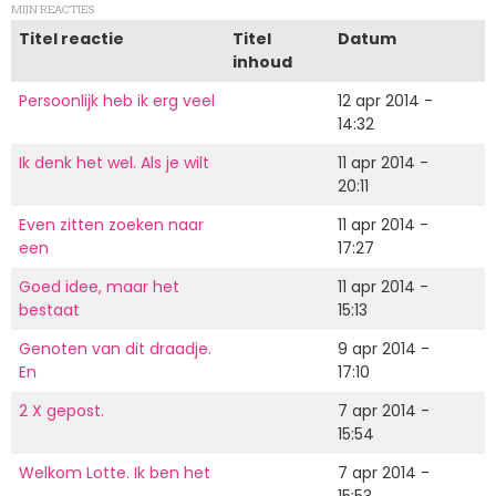
MIJN REACTIES
Titel reactie
Titel
Datum
inhoud
Persoonlijk heb ik erg veel
12 apr 2014 -
14:32
Ik denk het wel. Als je wilt
11 apr 2014 -
20:11
Even zitten zoeken naar
11 apr 2014 -
een
17:27
Goed idee, maar het
11 apr 2014 -
bestaat
15:13
Genoten van dit draadje.
9 apr 2014 -
En
17:10
2 X gepost.
7 apr 2014 -
15:54
Welkom Lotte. Ik ben het
7 apr 2014 -
15:53