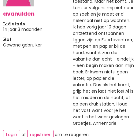
toestand. Maar het komt. Je
kunt er volgens mij niet naar
avanulden
op zoek en je moet er al
helemaal niet op wachten.
Lid sinds
Ik heb vorig jaar 10 dagen
14 jaar 3 maanden
ontzettend ontspannen
liggen zijn op Fuerteventura,
Rol
Gewone gebruiker
met pen en papier bij de
hand, want ik zou die
vakantie dan echt - eindelijk
- een begin maken aan mijn
boek. Er kwam niets, geen
letter, op papier die
vakantie. Dus als het komt,
grijp het en laat niet los! Al is
het midden in de nacht, of
op een druk station, Houd
het vast want voor je het
weet is het weer gevlogen.
Groetjes, Annemarie
Login
of
registreer
om te reageren