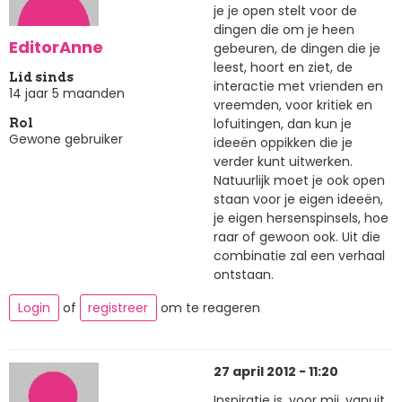
je je open stelt voor de
dingen die om je heen
EditorAnne
gebeuren, de dingen die je
leest, hoort en ziet, de
Lid sinds
interactie met vrienden en
14 jaar 5 maanden
vreemden, voor kritiek en
lofuitingen, dan kun je
Rol
Gewone gebruiker
ideeën oppikken die je
verder kunt uitwerken.
Natuurlijk moet je ook open
staan voor je eigen ideeën,
je eigen hersenspinsels, hoe
raar of gewoon ook. Uit die
combinatie zal een verhaal
ontstaan.
Login
of
registreer
om te reageren
27 april 2012 - 11:20
Inspiratie is, voor mij, vanuit