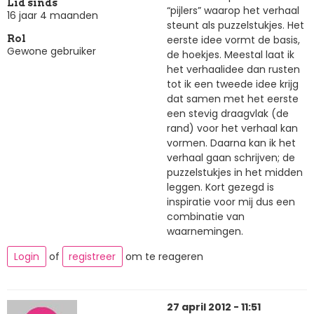
Lid sinds
“pijlers” waarop het verhaal
16 jaar 4 maanden
steunt als puzzelstukjes. Het
eerste idee vormt de basis,
Rol
Gewone gebruiker
de hoekjes. Meestal laat ik
het verhaalidee dan rusten
tot ik een tweede idee krijg
dat samen met het eerste
een stevig draagvlak (de
rand) voor het verhaal kan
vormen. Daarna kan ik het
verhaal gaan schrijven; de
puzzelstukjes in het midden
leggen. Kort gezegd is
inspiratie voor mij dus een
combinatie van
waarnemingen.
Login
of
registreer
om te reageren
27 april 2012 - 11:51