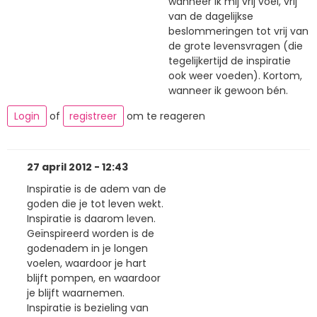
wanneer ik mij vrij voel, vrij
van de dagelijkse
beslommeringen tot vrij van
de grote levensvragen (die
tegelijkertijd de inspiratie
ook weer voeden). Kortom,
wanneer ik gewoon bén.
Login
of
registreer
om te reageren
27 april 2012 - 12:43
Inspiratie is de adem van de
goden die je tot leven wekt.
Inspiratie is daarom leven.
Geïnspireerd worden is de
godenadem in je longen
voelen, waardoor je hart
blijft pompen, en waardoor
je blijft waarnemen.
Inspiratie is bezieling van