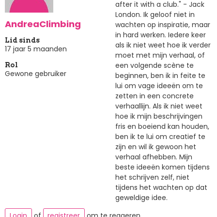
after it with a club." - Jack
London. Ik geloof niet in
AndreaClimbing
wachten op inspiratie, maar
in hard werken. Iedere keer
Lid sinds
als ik niet weet hoe ik verder
17 jaar 5 maanden
moet met mijn verhaal, of
een volgende scène te
Rol
Gewone gebruiker
beginnen, ben ik in feite te
lui om vage ideeën om te
zetten in een concrete
verhaallijn. Als ik niet weet
hoe ik mijn beschrijvingen
fris en boeiend kan houden,
ben ik te lui om creatief te
zijn en wil ik gewoon het
verhaal afhebben. Mijn
beste ideeën komen tijdens
het schrijven zelf, niet
tijdens het wachten op dat
geweldige idee.
Login
of
registreer
om te reageren