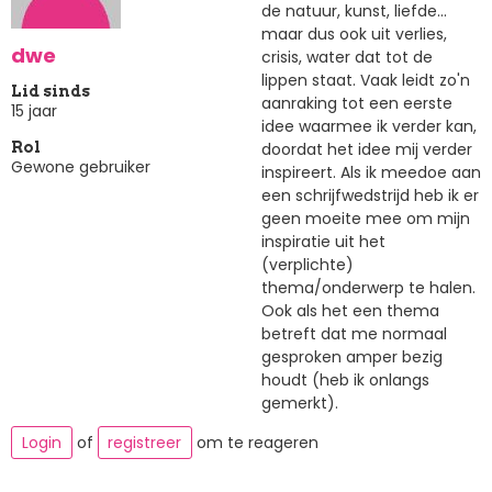
de natuur, kunst, liefde...
maar dus ook uit verlies,
dwe
crisis, water dat tot de
lippen staat. Vaak leidt zo'n
Lid sinds
aanraking tot een eerste
15 jaar
idee waarmee ik verder kan,
doordat het idee mij verder
Rol
Gewone gebruiker
inspireert. Als ik meedoe aan
een schrijfwedstrijd heb ik er
geen moeite mee om mijn
inspiratie uit het
(verplichte)
thema/onderwerp te halen.
Ook als het een thema
betreft dat me normaal
gesproken amper bezig
houdt (heb ik onlangs
gemerkt).
Login
of
registreer
om te reageren