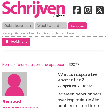
Gebruikersnaam
Wachtwoord
Nieuw profiel aanmaken
Een nieuw wachtwoord kiezen
Hoofdmenu
BREADCRUMBS
Home
forum
algemene oproepen
112377
You
are
Wat is inspiratie
here:
voor jullie?
27 april 2012 - 10:37
Iedereen denkt anders
over inspiratie. De één
Reinoud
haalt het uit de kleine