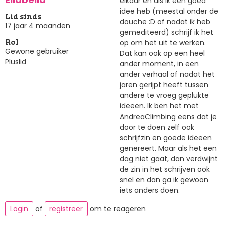
elkaar en als ik een goed
idee heb (meestal onder de
Lid sinds
douche :D of nadat ik heb
17 jaar 4 maanden
gemediteerd) schrijf ik het
op om het uit te werken.
Rol
Gewone gebruiker
Dat kan ook op een heel
Pluslid
ander moment, in een
ander verhaal of nadat het
jaren gerijpt heeft tussen
andere te vroeg geplukte
ideeen. Ik ben het met
AndreaClimbing eens dat je
door te doen zelf ook
schrijfzin en goede ideeen
genereert. Maar als het een
dag niet gaat, dan verdwijnt
de zin in het schrijven ook
snel en dan ga ik gewoon
iets anders doen.
Login
of
registreer
om te reageren