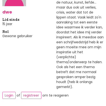
de natuur, kunst, liefde...
maar dus ook uit verlies,
dwe
crisis, water dat tot de
lippen staat. Vaak leidt zo'n
Lid sinds
aanraking tot een eerste
15 jaar
idee waarmee ik verder kan,
doordat het idee mij verder
Rol
Gewone gebruiker
inspireert. Als ik meedoe aan
een schrijfwedstrijd heb ik er
geen moeite mee om mijn
inspiratie uit het
(verplichte)
thema/onderwerp te halen.
Ook als het een thema
betreft dat me normaal
gesproken amper bezig
houdt (heb ik onlangs
gemerkt).
Login
of
registreer
om te reageren