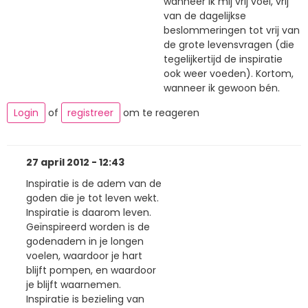
wanneer ik mij vrij voel, vrij
van de dagelijkse
beslommeringen tot vrij van
de grote levensvragen (die
tegelijkertijd de inspiratie
ook weer voeden). Kortom,
wanneer ik gewoon bén.
Login
of
registreer
om te reageren
27 april 2012 - 12:43
Inspiratie is de adem van de
goden die je tot leven wekt.
Inspiratie is daarom leven.
Geïnspireerd worden is de
godenadem in je longen
voelen, waardoor je hart
blijft pompen, en waardoor
je blijft waarnemen.
Inspiratie is bezieling van