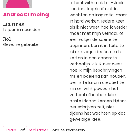
after it with a club." - Jack
London. Ik geloof niet in
AndreaClimbing
wachten op inspiratie, maar
in hard werken. Iedere keer
Lid sinds
als ik niet weet hoe ik verder
17 jaar 5 maanden
moet met mijn verhaal, of
een volgende scène te
Rol
Gewone gebruiker
beginnen, ben ik in feite te
lui om vage ideeën om te
zetten in een concrete
verhaallijn. Als ik niet weet
hoe ik mijn beschrijvingen
fris en boeiend kan houden,
ben ik te lui om creatief te
zijn en wil ik gewoon het
verhaal afhebben. Mijn
beste ideeën komen tijdens
het schrijven zelf, niet
tijdens het wachten op dat
geweldige idee.
Login
of
registreer
om te reageren