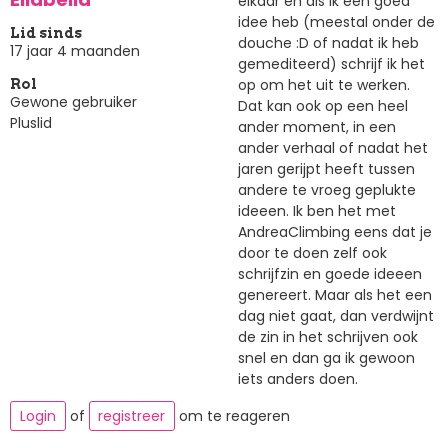
elkaar en als ik een goed
idee heb (meestal onder de
Lid sinds
douche :D of nadat ik heb
17 jaar 4 maanden
gemediteerd) schrijf ik het
op om het uit te werken.
Rol
Gewone gebruiker
Dat kan ook op een heel
Pluslid
ander moment, in een
ander verhaal of nadat het
jaren gerijpt heeft tussen
andere te vroeg geplukte
ideeen. Ik ben het met
AndreaClimbing eens dat je
door te doen zelf ook
schrijfzin en goede ideeen
genereert. Maar als het een
dag niet gaat, dan verdwijnt
de zin in het schrijven ook
snel en dan ga ik gewoon
iets anders doen.
Login
of
registreer
om te reageren