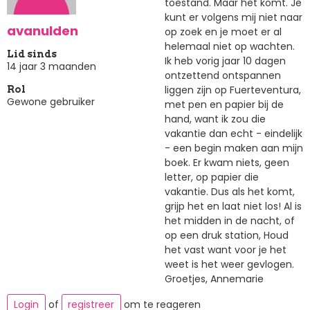
toestand. Maar het komt. Je
kunt er volgens mij niet naar
avanulden
op zoek en je moet er al
helemaal niet op wachten.
Lid sinds
Ik heb vorig jaar 10 dagen
14 jaar 3 maanden
ontzettend ontspannen
liggen zijn op Fuerteventura,
Rol
Gewone gebruiker
met pen en papier bij de
hand, want ik zou die
vakantie dan echt - eindelijk
- een begin maken aan mijn
boek. Er kwam niets, geen
letter, op papier die
vakantie. Dus als het komt,
grijp het en laat niet los! Al is
het midden in de nacht, of
op een druk station, Houd
het vast want voor je het
weet is het weer gevlogen.
Groetjes, Annemarie
Login
of
registreer
om te reageren