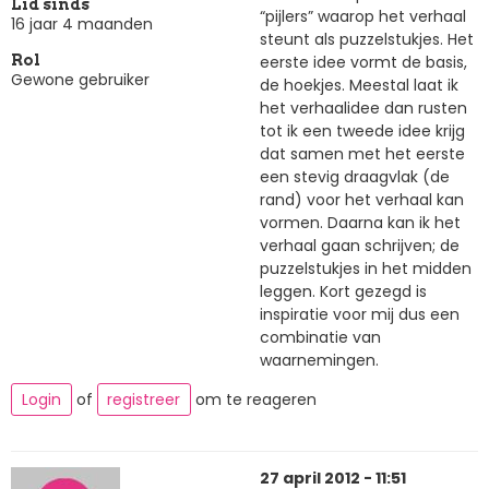
Lid sinds
“pijlers” waarop het verhaal
16 jaar 4 maanden
steunt als puzzelstukjes. Het
eerste idee vormt de basis,
Rol
Gewone gebruiker
de hoekjes. Meestal laat ik
het verhaalidee dan rusten
tot ik een tweede idee krijg
dat samen met het eerste
een stevig draagvlak (de
rand) voor het verhaal kan
vormen. Daarna kan ik het
verhaal gaan schrijven; de
puzzelstukjes in het midden
leggen. Kort gezegd is
inspiratie voor mij dus een
combinatie van
waarnemingen.
Login
of
registreer
om te reageren
27 april 2012 - 11:51