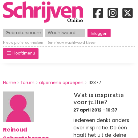
Gebruikersnaam
Wachtwoord
Nieuw profiel aanmaken
Een nieuw wachtwoord kiezen
Hoofdmenu
BREADCRUMBS
Home
forum
algemene oproepen
112377
You
are
Wat is inspiratie
here:
voor jullie?
27 april 2012 - 10:37
Iedereen denkt anders
over inspiratie. De één
Reinoud
haalt het uit de kleine