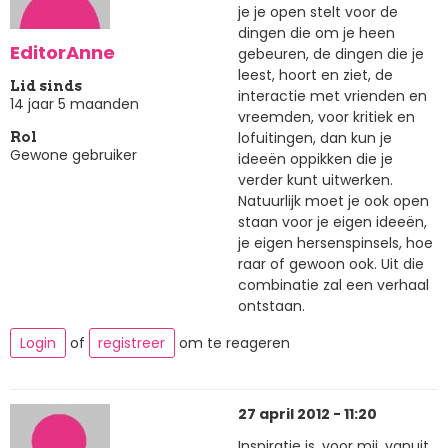
je je open stelt voor de
dingen die om je heen
EditorAnne
gebeuren, de dingen die je
leest, hoort en ziet, de
Lid sinds
interactie met vrienden en
14 jaar 5 maanden
vreemden, voor kritiek en
lofuitingen, dan kun je
Rol
Gewone gebruiker
ideeën oppikken die je
verder kunt uitwerken.
Natuurlijk moet je ook open
staan voor je eigen ideeën,
je eigen hersenspinsels, hoe
raar of gewoon ook. Uit die
combinatie zal een verhaal
ontstaan.
Login
of
registreer
om te reageren
27 april 2012 - 11:20
Inspiratie is, voor mij, vanuit