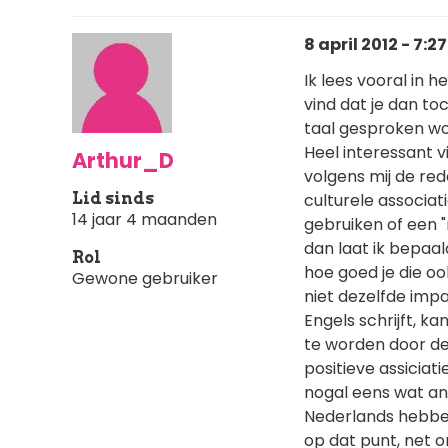
8 april 2012 - 7:27
Ik lees vooral in h
vind dat je dan t
taal gesproken wor
Heel interessant v
Arthur_D
volgens mij de re
Lid sinds
culturele associat
14 jaar 4 maanden
gebruiken of een "
dan laat ik bepaal
Rol
hoe goed je die oo
Gewone gebruiker
niet dezelfde impac
Engels schrijft, k
te worden door de
positieve assiciati
nogal eens wat an
Nederlands hebben
op dat punt, net o