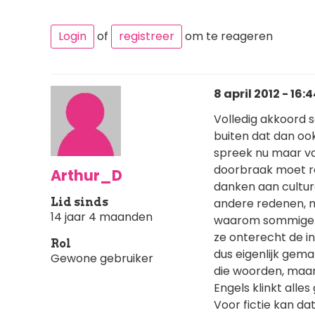
Login
of
registreer
om te reageren
8 april 2012 - 16:
Volledig akkoord s
buiten dat dan ook
spreek nu maar va
doorbraak moet re
Arthur_D
danken aan culturel
Lid sinds
andere redenen, ma
14 jaar 4 maanden
waarom sommige Ne
ze onterecht de i
Rol
dus eigenlijk gemak
Gewone gebruiker
die woorden, maar 
Engels klinkt alles
Voor fictie kan da