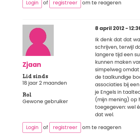
Login
of
registreer
om te reageren
8 april 2012 - 12:3
Ik denk dat dat wat
schrijven, terwijl d
langere tijd een s
kunnen maken van 
Zjaan
simpelweg omdat je
Lid sinds
de taalkundige bo
18 jaar 2 maanden
associaties bij ee
je Engels in taalte
Rol
(mijn mening) op 
Gewone gebruiker
toegegeven: wel 
dat wel.
Login
of
registreer
om te reageren