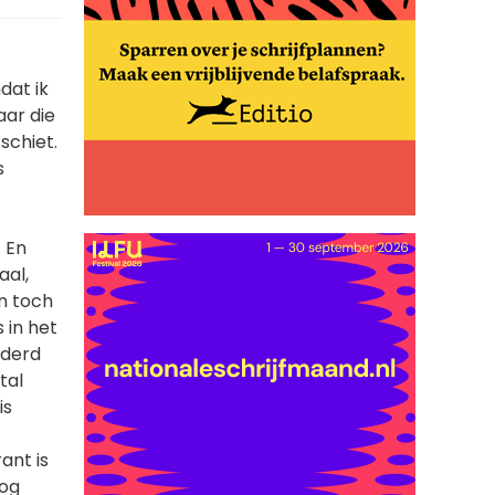
mdat ik
ar die
schiet.
s
. En
aal,
en toch
 in het
nderd
tal
is
ant is
nog