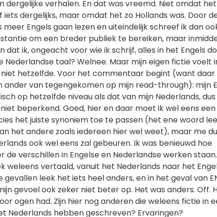
n dergelijke verhalen. En dat was vreemd. Niet omdat het
iets dergelijks, maar omdat het zo Hollands was. Door de
 meer Engels gaan lezen en uiteindelijk schreef ik dan ook
instantie om een breder publiek te bereiken, maar inmiddel
dat ik, ongeacht voor wie ik schrijf, alles in het Engels d
e Nederlandse taal? Welnee. Maar mijn eigen fictie voelt i
 niet hetzelfde. Voor het commentaar begint (want daar 
n ander van tegengekomen op mijn read-through): mijn 
tisch op hetzelfde niveau als dat van mijn Nederlands, dus
r niet beperkend. Goed, hier en daar moet ik wel eens ee
es het juiste synoniem toe te passen (het ene woord lee
n het andere zoals iedereen hier wel weet), maar me d
derlands ook wel eens zal gebeuren. Ik was benieuwd hoe
 de verschillen in Engelse en Nederlandse werken staan.
ok weleens vertaald, vanuit het Nederlands naar het Enge
 gevallen leek het iets heel anders, en in het geval van 
ijn gevoel ook zeker niet beter op. Het was anders. Off. 
voor ogen had. Zijn hier nog anderen die weleens fictie in 
het Nederlands hebben geschreven? Ervaringen?