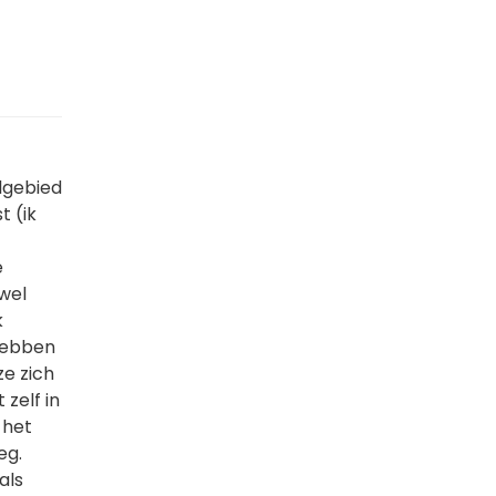
lgebied
t (ik
e
 wel
k
hebben
ze zich
 zelf in
 het
eg.
als