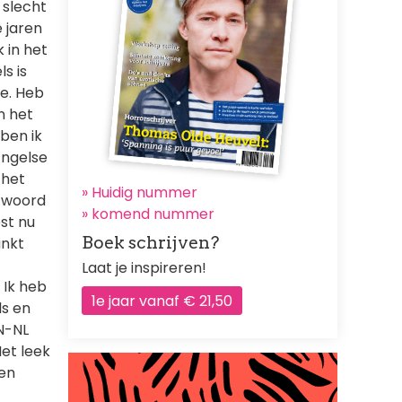
 slecht
 jaren
 in het
s is
oe. Heb
n het
ben ik
Engelse
 het
» Huidig nummer
n woord
»
komend nummer
st nu
Boek schrijven?
unkt
Laat je inspireren!
 Ik heb
1e jaar vanaf € 21,50
ls en
EN-NL
Het leek
een