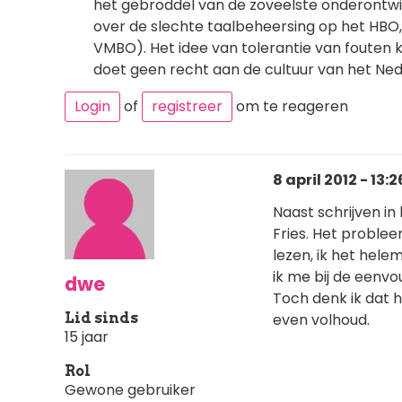
het gebroddel van de zoveelste onderontwi
over de slechte taalbeheersing op het HBO,
VMBO). Het idee van tolerantie van fouten k
doet geen recht aan de cultuur van het Ned
Login
of
registreer
om te reageren
8 april 2012 - 13:2
Naast schrijven in
Fries. Het problee
lezen, ik het hele
ik me bij de eenvo
dwe
Toch denk ik dat h
Lid sinds
even volhoud.
15 jaar
Rol
Gewone gebruiker