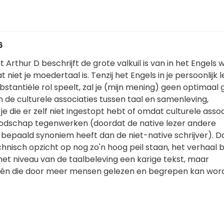
6
 Arthur D beschrijft de grote valkuil is van in het Engels w
at niet je moedertaal is. Tenzij het Engels in je persoonlijk 
ubstantiële rol speelt, zal je (mijn mening) geen optimaal 
de culturele associaties tussen taal en samenleving,
 die er zelf niet ingestopt hebt of omdat culturele assoc
odschap tegenwerken (doordat de native lezer andere
n bepaald synoniem heeft dan de niet-native schrijver). 
chnisch opzicht op nog zo'n hoog peil staan, het verhaal bl
het niveau van de taalbeleving een karige tekst, maar
één die door meer mensen gelezen en begrepen kan wor