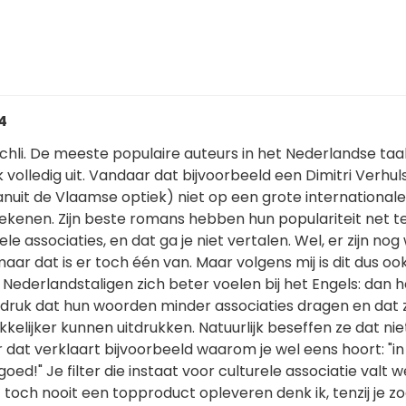
44
chli. De meeste populaire auteurs in het Nederlandse taa
 volledig uit. Vandaar dat bijvoorbeeld een Dimitri Verhuls
nuit de Vlaamse optiek) niet op een grote internationale
kenen. Zijn beste romans hebben hun populariteit net t
e associaties, en dat ga je niet vertalen. Wel, er zijn nog
ar dat is er toch één van. Maar volgens mij is dit dus oo
derlandstaligen zich beter voelen bij het Engels: dan 
ndruk dat hun woorden minder associaties dragen en dat 
kelijker kunnen uitdrukken. Natuurlijk beseffen ze dat niet
dat verklaart bijvoorbeeld waarom je wel eens hoort: "in
 goed!" Je filter die instaat voor culturele associatie valt w
t toch nooit een topproduct opleveren denk ik, tenzij je zo