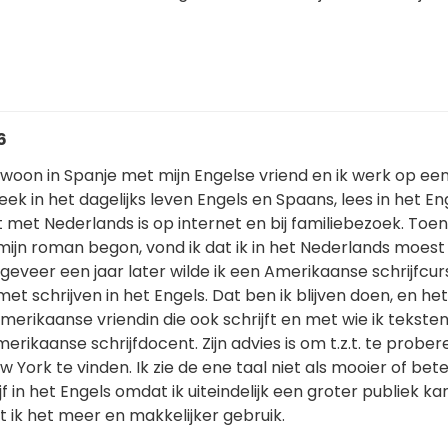
6
k woon in Spanje met mijn Engelse vriend en ik werk op een
eek in het dagelijks leven Engels en Spaans, lees in het En
 met Nederlands is op internet en bij familiebezoek. Toen 
mijn roman begon, vond ik dat ik in het Nederlands moest
geveer een jaar later wilde ik een Amerikaanse schrijfcur
et schrijven in het Engels. Dat ben ik blijven doen, en he
merikaanse vriendin die ook schrijft en met wie ik tekste
merikaanse schrijfdocent. Zijn advies is om t.z.t. te probe
ew York te vinden. Ik zie de ene taal niet als mooier of bet
jf in het Engels omdat ik uiteindelijk een groter publiek ka
 ik het meer en makkelijker gebruik.