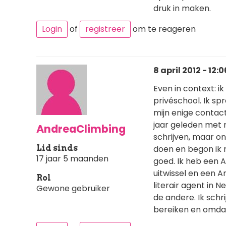
druk in maken.
Login
of
registreer
om te reageren
8 april 2012 - 12:0
Even in context: i
privéschool. Ik spr
mijn enige contact
jaar geleden met 
AndreaClimbing
schrijven, maar on
Lid sinds
doen en begon ik m
17 jaar 5 maanden
goed. Ik heb een A
uitwissel en een A
Rol
literair agent in N
Gewone gebruiker
de andere. Ik schri
bereiken en omdat