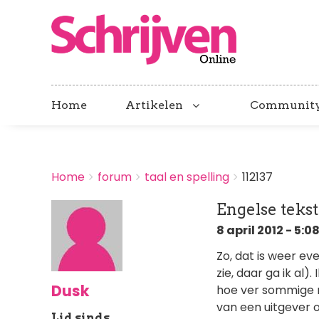
Home
Artikelen
Communit
BREADCRUMBS
Home
forum
taal en spelling
112137
You
are
Engelse teks
here:
8 april 2012 - 5:0
Zo, dat is weer ev
zie, daar ga ik al
Dusk
hoe ver sommige m
van een uitgever o
Lid sinds