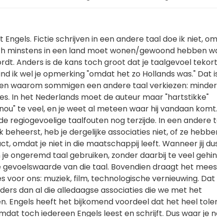
et Engels. Fictie schrijven in een andere taal doe ik niet, o
och minstens in een land moet wonen/gewoond hebben wa
dt. Anders is de kans toch groot dat je taalgevoel tekort
ind ik wel je opmerking "omdat het zo Hollands was." Dat i
den waarom sommigen een andere taal verkiezen: minder
ies. In het Nederlands moet de auteur maar "hartstikke"
nou" te veel, en je weet al meteen waar hij vandaan komt
de regiogevoelige taalfouten nog terzijde. In een andere t
k beheerst, heb je dergelijke associaties niet, of ze hebb
t, omdat je niet in die maatschappij leeft. Wanneer jij dus
an je ongeremd taal gebruiken, zonder daarbij te veel gehi
 gevoelswaarde van die taal. Bovendien draagt het mees
es voor ons: muziek, film, technologische vernieuwing. Dat 
ders dan al die alledaagse associaties die we met het
. Engels heeft het bijkomend voordeel dat het heel toler
mdat toch iedereen Engels leest en schrijft. Dus waar je 