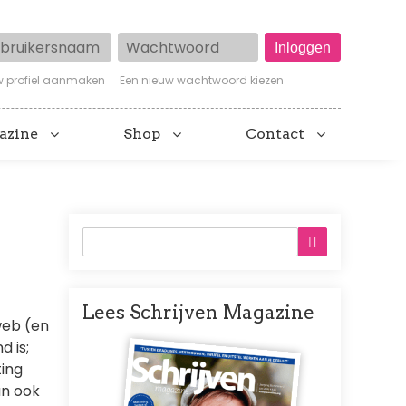
ruikersnaam
Wachtwoord
w profiel aanmaken
Een nieuw wachtwoord kiezen
azine
Shop
Contact
Lees Schrijven Magazine
web (en
Afbeelding
d is;
ing
an ook