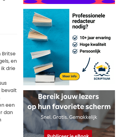
 Britse
gels, en
ik drie
sus
t bevalt
n
ren een
er dan
n