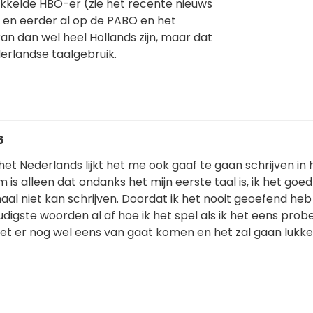
kkelde HBO-er (zie het recente nieuws
 en eerder al op de PABO en het
an dan wel heel Hollands zijn, maar dat
erlandse taalgebruik.
6
 het Nederlands lijkt het me ook gaaf te gaan schrijven in 
m is alleen dat ondanks het mijn eerste taal is, ik het goe
maal niet kan schrijven. Doordat ik het nooit geoefend he
udigste woorden al af hoe ik het spel als ik het eens probe
et er nog wel eens van gaat komen en het zal gaan lukken