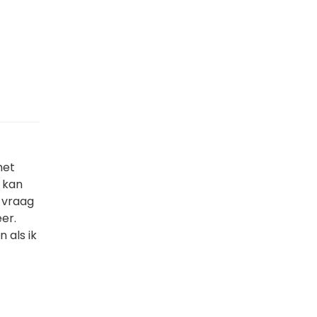
het
d kan
b vraag
er.
 als ik