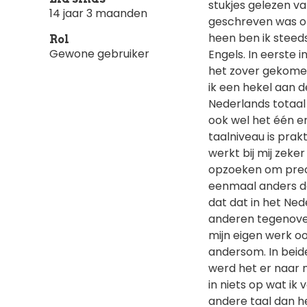
stukjes gelezen va
14 jaar 3 maanden
geschreven was of 
heen ben ik steeds
Rol
Gewone gebruiker
Engels. In eerste 
het zover gekomen 
ik een hekel aan d
Nederlands totaal
ook wel het één e
taalniveau is prak
werkt bij mij zeke
opzoeken om preci
eenmaal anders da
dat dat in het Ne
anderen tegenover
mijn eigen werk o
andersom. In beide
werd het er naar m
in niets op wat ik 
andere taal dan 