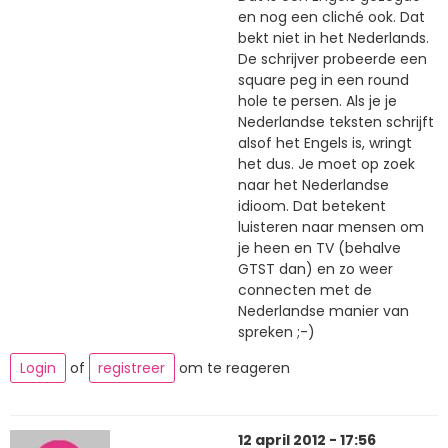
en nog een cliché ook. Dat
bekt niet in het Nederlands.
De schrijver probeerde een
square peg in een round
hole te persen. Als je je
Nederlandse teksten schrijft
alsof het Engels is, wringt
het dus. Je moet op zoek
naar het Nederlandse
idioom. Dat betekent
luisteren naar mensen om
je heen en TV (behalve
GTST dan) en zo weer
connecten met de
Nederlandse manier van
spreken ;-)
Login
of
registreer
om te reageren
12 april 2012 - 17:56