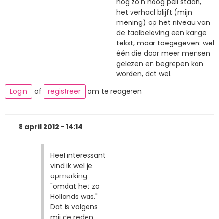
nog zo'n hoog peil staan,
het verhaal blijft (mijn
mening) op het niveau van
de taalbeleving een karige
tekst, maar toegegeven: wel
één die door meer mensen
gelezen en begrepen kan
worden, dat wel.
Login
of
registreer
om te reageren
8 april 2012 - 14:14
Heel interessant
vind ik wel je
opmerking
"omdat het zo
Hollands was."
Dat is volgens
mij de reden