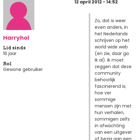
12 april 2012 - 14:52
Zo, dat is weer
even anders, in
het Nederlands
Harryhol
schrijven op het
world wide web
Lid sinds
(en zie, daar ga
16 jaar
ik al). Ik moet
Rol
zeggen dat deze
Gewone gebruiker
community
behoorlijk
fascinerend is;
hoe ver
sommige
mensen zijn met
hun verhalen,
sommigen zelfs
in afwachting
van een uitgever
of bezig aan een