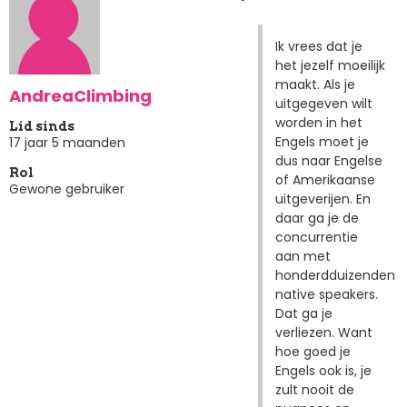
Ik vrees dat je
het jezelf moeilijk
maakt. Als je
AndreaClimbing
uitgegeven wilt
worden in het
Lid sinds
Engels moet je
17 jaar 5 maanden
dus naar Engelse
Rol
of Amerikaanse
Gewone gebruiker
uitgeverijen. En
daar ga je de
concurrentie
aan met
honderdduizenden
native speakers.
Dat ga je
verliezen. Want
hoe goed je
Engels ook is, je
zult nooit de