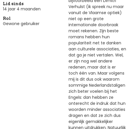
bijvoorbeeld een Dimitri
Lid sinds
Verhulst (ik spreek nu maar
14 jaar 4 maanden
vanuit de Vlaamse optiek)
niet op een grote
Rol
Gewone gebruiker
internationale doorbraak
moet rekenen. Zijn beste
romans hebben hun
populariteit net te danken
aan culturele associaties, en
dat ga je niet vertalen. Wel,
er zijn nog wel andere
redenen, maar dat is er
toch één van. Maar volgens
mij is dit dus ook waarom
sommige Nederlandstaligen
zich beter voelen bij het
Engels: dan hebben ze
onterecht de indruk dat hun
woorden minder associaties
dragen en dat ze zich dus
eigenlijk gemakkelijker
kunnen uitdrukken. Natuurlijk