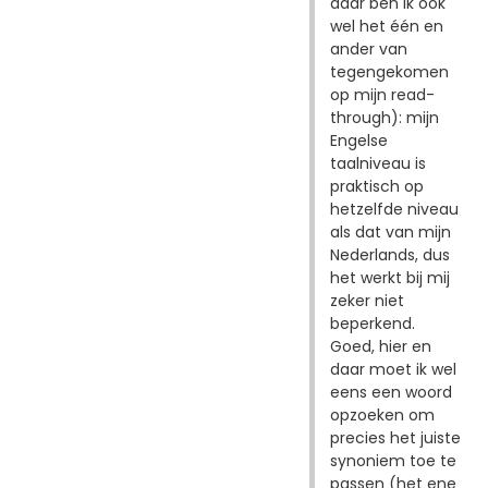
daar ben ik ook
wel het één en
ander van
tegengekomen
op mijn read-
through): mijn
Engelse
taalniveau is
praktisch op
hetzelfde niveau
als dat van mijn
Nederlands, dus
het werkt bij mij
zeker niet
beperkend.
Goed, hier en
daar moet ik wel
eens een woord
opzoeken om
precies het juiste
synoniem toe te
passen (het ene