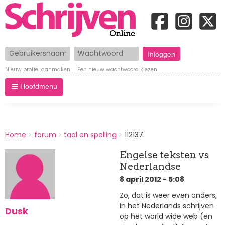
Gebruikersnaam
Wachtwoord
Nieuw profiel aanmaken
Een nieuw wachtwoord kiezen
Hoofdmenu
BREADCRUMBS
Home
forum
taal en spelling
112137
You
are
Engelse teksten vs
here:
Nederlandse
8 april 2012 - 5:08
Zo, dat is weer even anders,
in het Nederlands schrijven
Dusk
op het world wide web (en