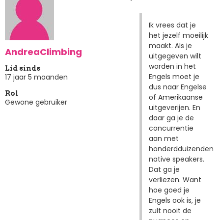
Ik vrees dat je
het jezelf moeilijk
maakt. Als je
AndreaClimbing
uitgegeven wilt
worden in het
Lid sinds
Engels moet je
17 jaar 5 maanden
dus naar Engelse
Rol
of Amerikaanse
Gewone gebruiker
uitgeverijen. En
daar ga je de
concurrentie
aan met
honderdduizenden
native speakers.
Dat ga je
verliezen. Want
hoe goed je
Engels ook is, je
zult nooit de