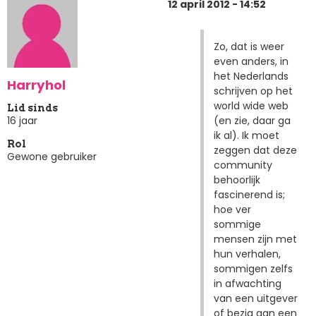
12 april 2012 - 14:52
Zo, dat is weer
even anders, in
het Nederlands
Harryhol
schrijven op het
world wide web
Lid sinds
(en zie, daar ga
16 jaar
ik al). Ik moet
Rol
zeggen dat deze
Gewone gebruiker
community
behoorlijk
fascinerend is;
hoe ver
sommige
mensen zijn met
hun verhalen,
sommigen zelfs
in afwachting
van een uitgever
of bezig aan een