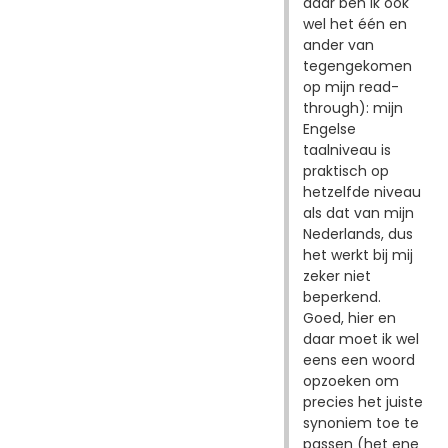
daar ben ik ook
wel het één en
ander van
tegengekomen
op mijn read-
through): mijn
Engelse
taalniveau is
praktisch op
hetzelfde niveau
als dat van mijn
Nederlands, dus
het werkt bij mij
zeker niet
beperkend.
Goed, hier en
daar moet ik wel
eens een woord
opzoeken om
precies het juiste
synoniem toe te
passen (het ene