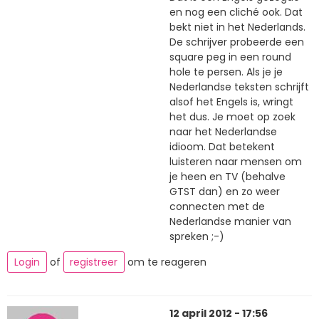
en nog een cliché ook. Dat
bekt niet in het Nederlands.
De schrijver probeerde een
square peg in een round
hole te persen. Als je je
Nederlandse teksten schrijft
alsof het Engels is, wringt
het dus. Je moet op zoek
naar het Nederlandse
idioom. Dat betekent
luisteren naar mensen om
je heen en TV (behalve
GTST dan) en zo weer
connecten met de
Nederlandse manier van
spreken ;-)
Login
of
registreer
om te reageren
12 april 2012 - 17:56