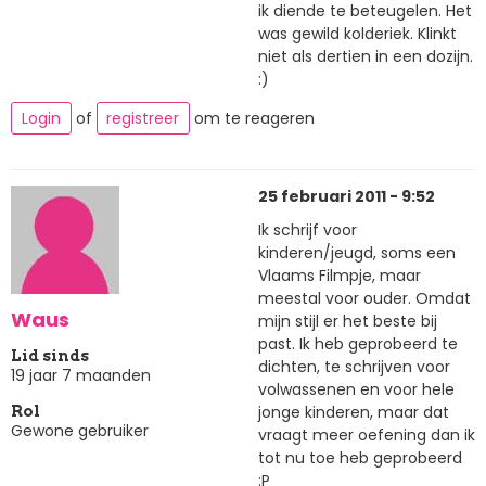
ik diende te beteugelen. Het
was gewild kolderiek. Klinkt
niet als dertien in een dozijn.
:)
Login
of
registreer
om te reageren
25 februari 2011 - 9:52
Ik schrijf voor
kinderen/jeugd, soms een
Vlaams Filmpje, maar
meestal voor ouder. Omdat
Waus
mijn stijl er het beste bij
past. Ik heb geprobeerd te
Lid sinds
dichten, te schrijven voor
19 jaar 7 maanden
volwassenen en voor hele
jonge kinderen, maar dat
Rol
Gewone gebruiker
vraagt meer oefening dan ik
tot nu toe heb geprobeerd
:P