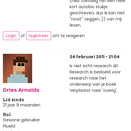
(heb toevallig net een heel
kort autobio stukje
geschreven, dus ik kan niet
"nooit" zeggen ;)) van mij
lezen.
Login
of
registreer
om te reageren
24 februari 2011 - 21:04
Is niet echt research dit.
Research is bedoeld voor
research naar het
onderwerp van je boek.
Dries Arnolds
Verplaatst naar 'overig'.
Lid sinds
21 jaar 9 maanden
Rol
Gewone gebruiker
Pluslid