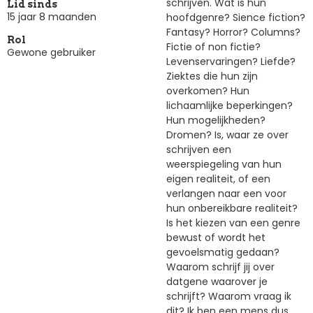
schrijven. Wat is hun
Lid sinds
15 jaar 8 maanden
hoofdgenre? Sience fiction?
Fantasy? Horror? Columns?
Rol
Fictie of non fictie?
Gewone gebruiker
Levenservaringen? Liefde?
Ziektes die hun zijn
overkomen? Hun
lichaamlijke beperkingen?
Hun mogelijkheden?
Dromen? Is, waar ze over
schrijven een
weerspiegeling van hun
eigen realiteit, of een
verlangen naar een voor
hun onbereikbare realiteit?
Is het kiezen van een genre
bewust of wordt het
gevoelsmatig gedaan?
Waarom schrijf jij over
datgene waarover je
schrijft? Waarom vraag ik
dit? Ik ben een mens dus