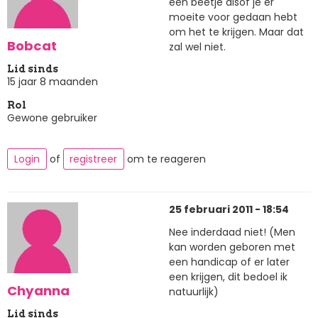
een beetje alsof je er
moeite voor gedaan hebt
om het te krijgen. Maar dat
Bobcat
zal wel niet.
Lid sinds
15 jaar 8 maanden
Rol
Gewone gebruiker
Login
of
registreer
om te reageren
25 februari 2011 - 18:54
Nee inderdaad niet! (Men
kan worden geboren met
een handicap of er later
een krijgen, dit bedoel ik
Chyanna
natuurlijk)
Lid sinds