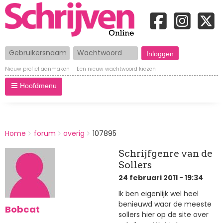
Gebruikersnaam
Wachtwoord
Nieuw profiel aanmaken
Een nieuw wachtwoord kiezen
Hoofdmenu
BREADCRUMBS
Home
forum
overig
107895
You
are
Schrijfgenre van de
here:
Sollers
24 februari 2011 - 19:34
Ik ben eigenlijk wel heel
benieuwd waar de meeste
Bobcat
sollers hier op de site over