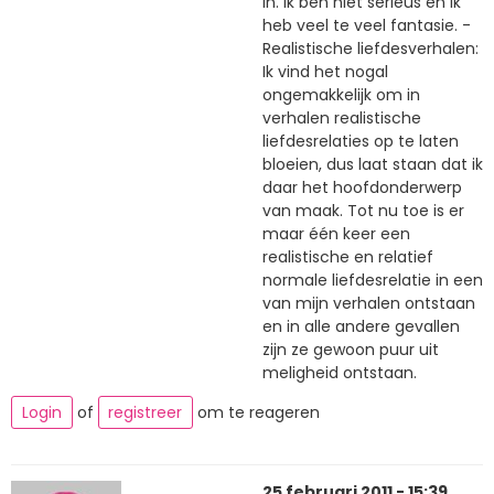
in. Ik ben niet serieus en ik
heb veel te veel fantasie. -
Realistische liefdesverhalen:
Ik vind het nogal
ongemakkelijk om in
verhalen realistische
liefdesrelaties op te laten
bloeien, dus laat staan dat ik
daar het hoofdonderwerp
van maak. Tot nu toe is er
maar één keer een
realistische en relatief
normale liefdesrelatie in een
van mijn verhalen ontstaan
en in alle andere gevallen
zijn ze gewoon puur uit
meligheid ontstaan.
Login
of
registreer
om te reageren
25 februari 2011 - 15:39