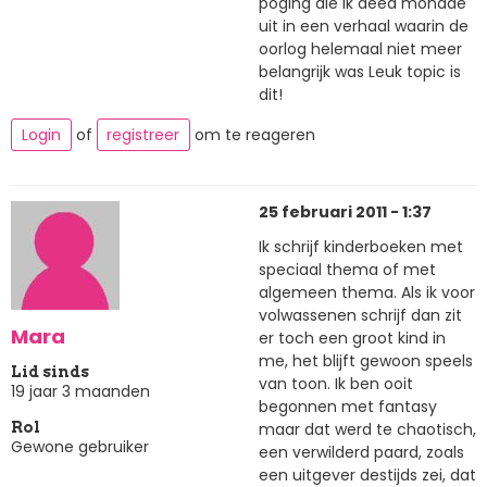
poging die ik deed mondde
uit in een verhaal waarin de
oorlog helemaal niet meer
belangrijk was Leuk topic is
dit!
Login
of
registreer
om te reageren
25 februari 2011 - 1:37
Ik schrijf kinderboeken met
speciaal thema of met
algemeen thema. Als ik voor
volwassenen schrijf dan zit
Mara
er toch een groot kind in
me, het blijft gewoon speels
Lid sinds
van toon. Ik ben ooit
19 jaar 3 maanden
begonnen met fantasy
maar dat werd te chaotisch,
Rol
Gewone gebruiker
een verwilderd paard, zoals
een uitgever destijds zei, dat