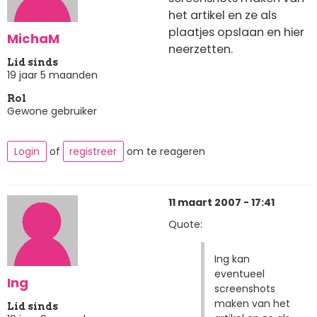
het artikel en ze als
plaatjes opslaan en hier
MichaM
neerzetten.
Lid sinds
19 jaar 5 maanden
Rol
Gewone gebruiker
Login
of
registreer
om te reageren
11 maart 2007 - 17:41
Quote:
Ing kan
eventueel
Ing
screenshots
maken van het
Lid sinds