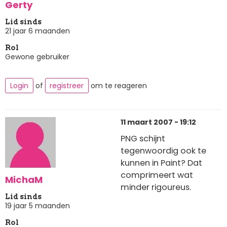
Gerty
Lid sinds
21 jaar 6 maanden
Rol
Gewone gebruiker
Login
of
registreer
om te reageren
11 maart 2007 - 19:12
PNG schijnt
tegenwoordig ook te
kunnen in Paint? Dat
comprimeert wat
MichaM
minder rigoureus.
Lid sinds
19 jaar 5 maanden
Rol