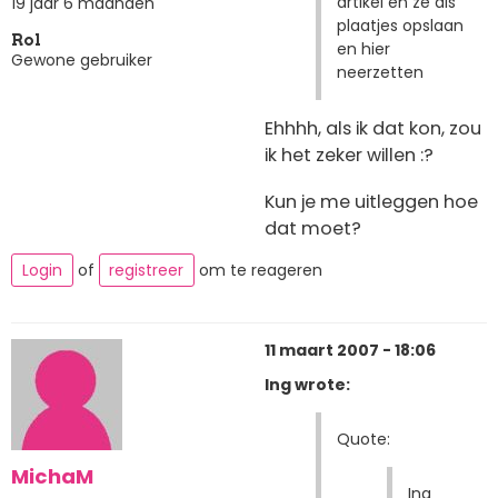
artikel en ze als
19 jaar 6 maanden
plaatjes opslaan
Rol
en hier
Gewone gebruiker
neerzetten
Ehhhh, als ik dat kon, zou
ik het zeker willen :?
Kun je me uitleggen hoe
dat moet?
Login
of
registreer
om te reageren
11 maart 2007 - 18:06
Ing wrote:
Quote:
MichaM
Ing