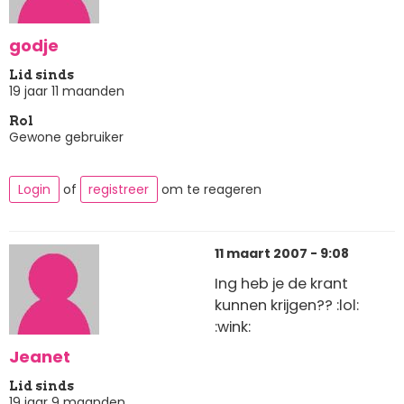
godje
Lid sinds
19 jaar 11 maanden
Rol
Gewone gebruiker
Login
of
registreer
om te reageren
11 maart 2007 - 9:08
Ing heb je de krant
kunnen krijgen?? :lol:
:wink:
Jeanet
Lid sinds
19 jaar 9 maanden