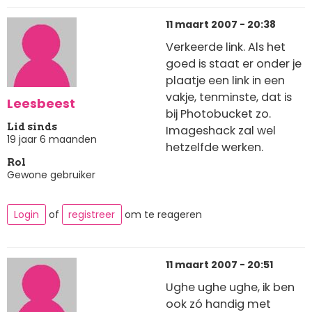
11 maart 2007 - 20:38
Verkeerde link. Als het
goed is staat er onder je
plaatje een link in een
vakje, tenminste, dat is
Leesbeest
bij Photobucket zo.
Lid sinds
Imageshack zal wel
19 jaar 6 maanden
hetzelfde werken.
Rol
Gewone gebruiker
Login
of
registreer
om te reageren
11 maart 2007 - 20:51
Ughe ughe ughe, ik ben
ook zó handig met