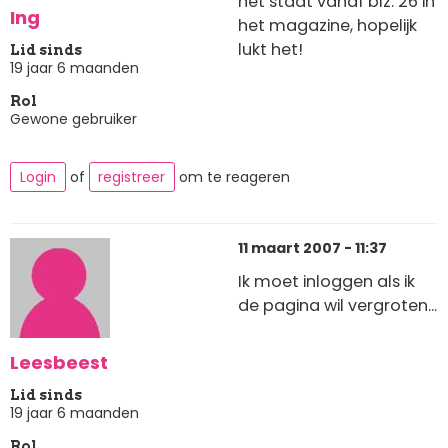
het staat vanaf blz. 26 in
Ing
het magazine, hopelijk
lukt het!
Lid sinds
19 jaar 6 maanden
Rol
Gewone gebruiker
Login
of
registreer
om te reageren
11 maart 2007 - 11:37
Ik moet inloggen als ik
de pagina wil vergroten...
Leesbeest
Lid sinds
19 jaar 6 maanden
Rol