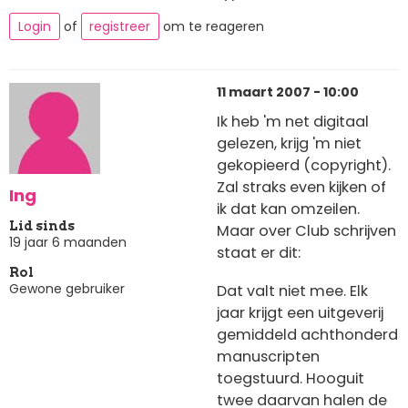
Login
of
registreer
om te reageren
11 maart 2007 - 10:00
Ik heb 'm net digitaal
gelezen, krijg 'm niet
gekopieerd (copyright).
Zal straks even kijken of
Ing
ik dat kan omzeilen.
Lid sinds
Maar over Club schrijven
19 jaar 6 maanden
staat er dit:
Rol
Gewone gebruiker
Dat valt niet mee. Elk
jaar krijgt een uitgeverij
gemiddeld achthonderd
manuscripten
toegstuurd. Hooguit
twee daarvan halen de