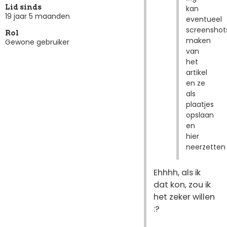
Lid sinds
kan
19 jaar 5 maanden
eventueel
screenshot
Rol
maken
Gewone gebruiker
van
het
artikel
en ze
als
plaatjes
opslaan
en
hier
neerzetten
Ehhhh, als ik
dat kon, zou ik
het zeker willen
:?