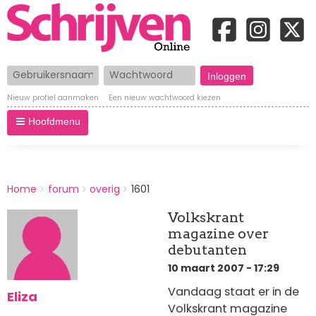
Gebruikersnaam
Wachtwoord
Nieuw profiel aanmaken
Een nieuw wachtwoord kiezen
Hoofdmenu
BREADCRUMBS
Home
forum
overig
1601
You
are
Volkskrant
here:
magazine over
debutanten
10 maart 2007 - 17:29
Vandaag staat er in de
Eliza
Volkskrant magazine