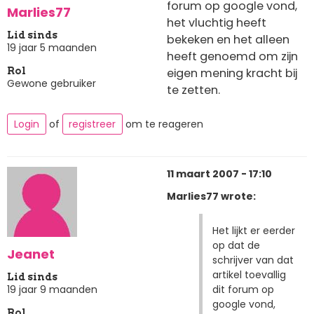
forum op google vond,
Marlies77
het vluchtig heeft
Lid sinds
bekeken en het alleen
19 jaar 5 maanden
heeft genoemd om zijn
eigen mening kracht bij
Rol
Gewone gebruiker
te zetten.
Login
of
registreer
om te reageren
11 maart 2007 - 17:10
Marlies77 wrote:
Het lijkt er eerder
op dat de
Jeanet
schrijver van dat
artikel toevallig
Lid sinds
dit forum op
19 jaar 9 maanden
google vond,
Rol