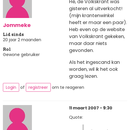
Hè, de Volkskrant was
gisteren al uitverkocht!
(mijn krantenwinkel
heeft er maar een paar).
Jommeke
Heb even op de website
Lid sinds
van Volkskrant gekeken,
20 jaar 2 maanden
maar daar niets
gevonden.
Rol
Gewone gebruiker
Als het ingescand kan
worden, wil ik het ook
graag lezen.
Login
of
registreer
om te reageren
11 maart 2007 - 9:30
Quote: