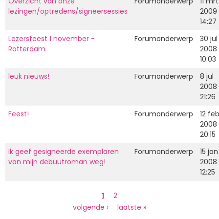
Overzicht van onze
Forumonderwerp
11 mrt
lezingen/optredens/signeersessies
2009
14:27
Lezersfeest 1 november -
Forumonderwerp
30 jul
Rotterdam
2008
10:03
leuk nieuws!
Forumonderwerp
8 jul
2008
21:26
Feest!
Forumonderwerp
12 fe
2008
20:15
Ik geef gesigneerde exemplaren
Forumonderwerp
15 jan
van mijn debuutroman weg!
2008
12:25
Paginering
Huidige
1
Page
2
pagina
Volgende
volgende ›
Laatste
laatste »
pagina
pagina