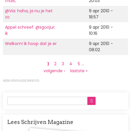
thuis,
20:03
@Via: haha, ja nu je het
9 apr 2010 -
zo
18:57
Appel schreef: @sgoojur;
9 apr 2010 -
ik
10:16
Welkom! ik hoop dat je er
9 apr 2010 -
08:02
Paginering
Huidige
1
Page
2
Page
3
Page
4
Page
5
…
pagina
Volgende
volgende ›
Laatste
laatste »
pagina
pagina
MIJN GEVOLGDE INHOUD
Lees Schrijven Magazine
Afbeelding