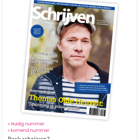
» Huidig nummer
»
komend nummer