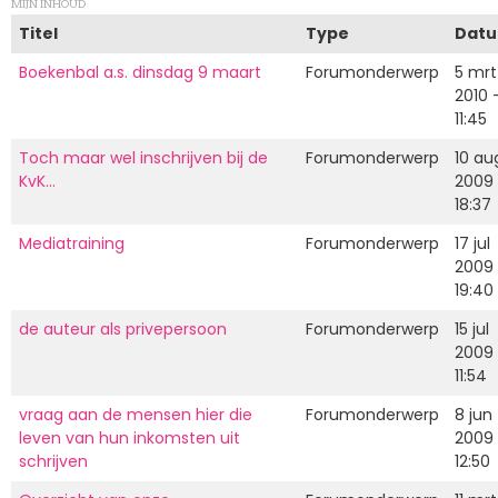
MIJN INHOUD
Titel
Type
Dat
Boekenbal a.s. dinsdag 9 maart
Forumonderwerp
5 mrt
2010 
11:45
Toch maar wel inschrijven bij de
Forumonderwerp
10 au
KvK...
2009
18:37
Mediatraining
Forumonderwerp
17 jul
2009
19:40
de auteur als privepersoon
Forumonderwerp
15 jul
2009
11:54
vraag aan de mensen hier die
Forumonderwerp
8 jun
leven van hun inkomsten uit
2009
schrijven
12:50