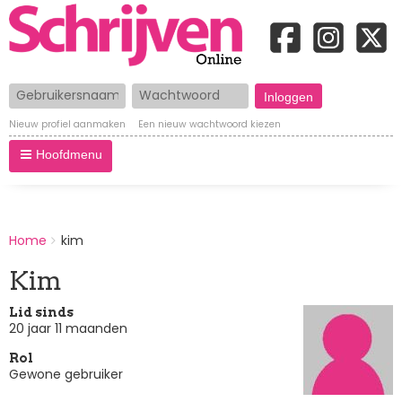
Gebruikersnaam
Wachtwoord
Nieuw profiel aanmaken
Een nieuw wachtwoord kiezen
Hoofdmenu
BREADCRUMBS
Home
kim
You
are
Kim
here:
Lid sinds
20 jaar 11 maanden
Rol
Gewone gebruiker