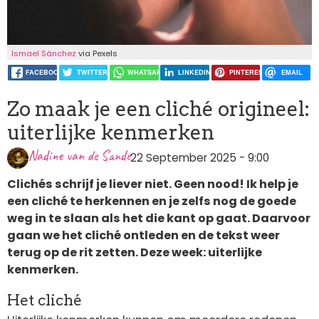
Ismael Sánchez
via Pexels
FACEBOOK
TWITTER
WHATSAPP
LINKEDIN
PINTEREST
EMAIL
Zo maak je een cliché origineel:
uiterlijke kenmerken
Nadine van de Sande
22 September 2025 - 9:00
Clichés schrijf je liever niet. Geen nood! Ik help je
een cliché te herkennen en je zelfs nog de goede
weg in te slaan als het die kant op gaat. Daarvoor
gaan we het cliché ontleden en de tekst weer
terug op de rit zetten. Deze week: uiterlijke
kenmerken.
Het cliché