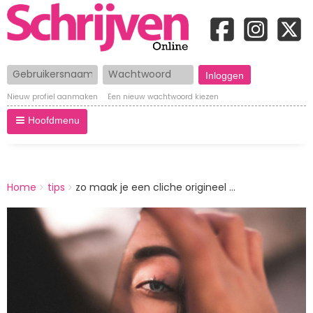
Gebruikersnaam
Wachtwoord
Nieuw profiel aanmaken
Een nieuw wachtwoord kiezen
Hoofdmenu
BREADCRUMBS
Home
tips
zo maak je een cliche origineel ...
You
are
Afbeelding
here: