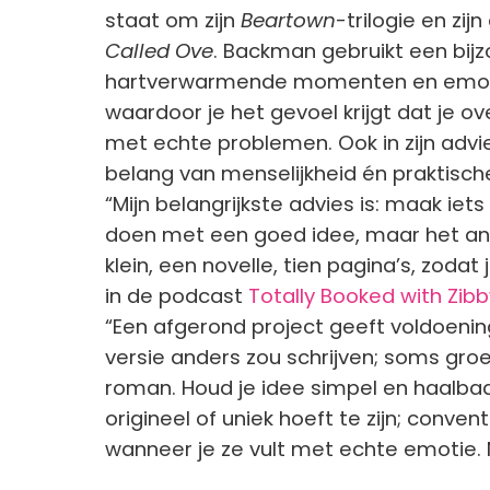
staat om zijn
Beartown
-trilogie en zi
Called Ove
. Backman gebruikt een bij
hartverwarmende momenten en emotie
waardoor je het gevoel krijgt dat je 
met echte problemen. Ook in zijn advie
belang van menselijkheid én praktisch
“Mijn belangrijkste advies is: maak i
doen met een goed idee, maar het antwo
klein, een novelle, tien pagina’s, zodat
in de podcast
Totally Booked with Zibb
“Een afgerond project geeft voldoening
versie anders zou schrijven; soms groeit
roman. Houd je idee simpel en haalbaar
origineel of uniek hoeft te zijn; conv
wanneer je ze vult met echte emotie. Ni