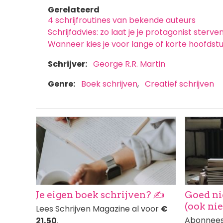
Gerelateerd
4 schrijfroutines van bekende auteurs
Schrijfadvies: zo laat je je protagonist sterve
Wanneer kies je voor lange of korte hoofdst
Schrijver
George R.R. Martin
Genre
Boek schrijven
Creatief schrijven
Afbeelding
Afbeeldi
Je eigen boek schrijven? ✍️
Goed ni
(ook ni
Lees Schrijven Magazine al voor
€
Abonnees 
21,50
.