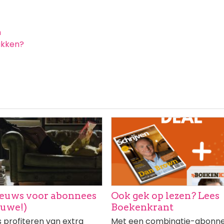
n
ukken?
ng
Afbeelding
euws voor abonnees
Ook gek op lezen? Lees
euwe!)
Boekenkrant
profiteren van extra
Met een combinatie-abonn