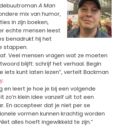
jn debuutroman
A Man
zondere mix van humor,
s in zijn boeken,
over echte mensen leest
s benadrukt hij het
e stappen.
ets af. Veel mensen vragen wat ze moeten
ord blijft: schrijf het verhaal. Begin
 je iets kunt laten lezen”, vertelt Backman
y
.
 en leert je hoe je bij een volgende
 zo’n klein idee vanzelf uit tot een
. En accepteer dat je niet per se
entionele vormen kunnen krachtig worden
et alles hoeft ingewikkeld te zijn.”