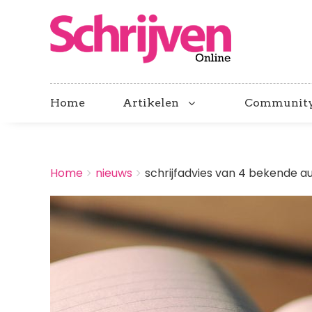
Home
Artikelen
Communit
BREADCRUMBS
Home
nieuws
schrijfadvies van 4 bekende aut
You
are
Afbeelding
here: