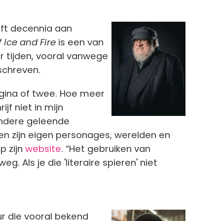
Afbeelding
eft decennia aan
 Ice and Fire
is een van
r tijden, vooral vanwege
schreven.
pagina of twee. Hoe meer
ijf niet in mijn
andere geleende
ren zijn eigen personages, werelden en
p zijn
website
. “Het gebruiken van
. Als je die 'literaire spieren' niet
Afbeelding
r die vooral bekend