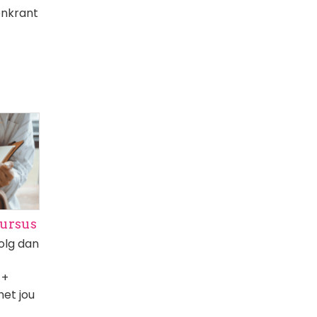
enkrant
cursus
olg dan
 +
et jou