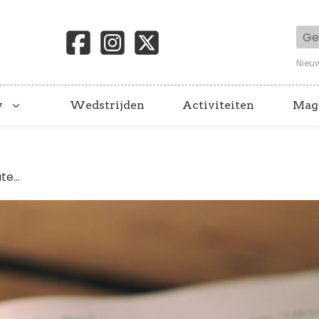
Geb
Nieu
y
Wedstrijden
Activiteiten
Mag
e...