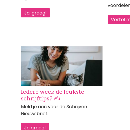
voordelen
Ja, graag!
Vertel 
Afbeelding
Iedere week de leukste
schrijftips? ✍️
Meld je aan voor de Schrijven
Nieuwsbrief.
Ja graag!