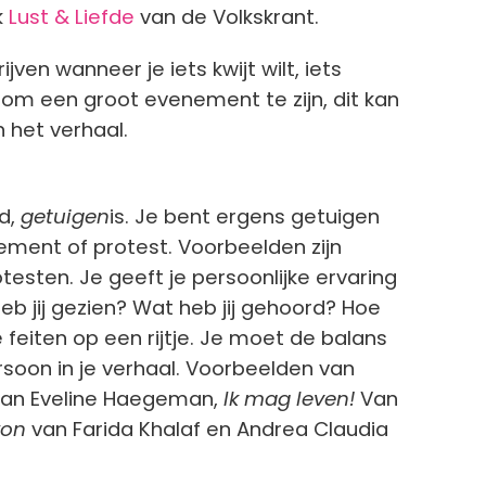
k
Lust & Liefde
van de Volkskrant.
ven wanneer je iets kwijt wilt, iets
ndom een groot evenement te zijn, dit kan
n het verhaal.
rd,
getuigen
is. Je bent ergens getuigen
ement of protest. Voorbeelden zijn
esten. Je geeft je persoonlijke ervaring
b jij gezien? Wat heb jij gehoord? Hoe
feiten op een rijtje. Je moet de balans
rsoon in je verhaal. Voorbeelden van
van Eveline Haegeman,
Ik mag leven!
Van
won
van Farida Khalaf en Andrea Claudia