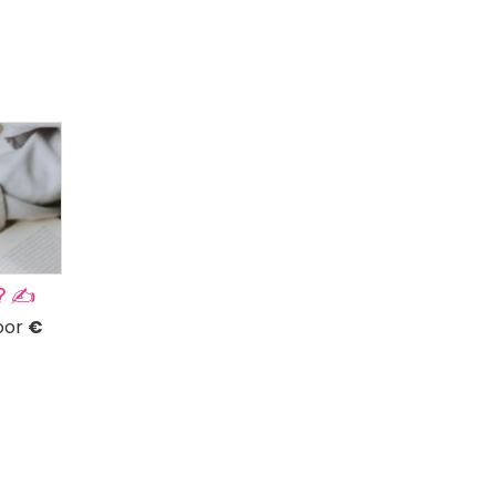
? ✍️
voor
€