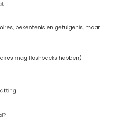
l.
moires, bekentenis en getuigenis, maar
oires mag flashbacks hebben)
atting
al?