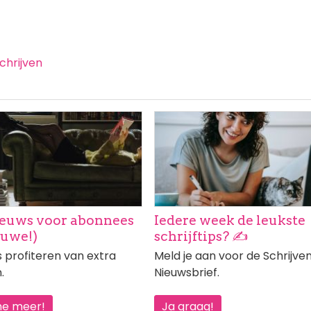
schrijven
ng
Afbeelding
euws voor abonnees
Iedere week de leukste
euwe!)
schrijftips? ✍️
profiteren van extra
Meld je aan voor de Schrijve
.
Nieuwsbrief.
me meer!
Ja graag!