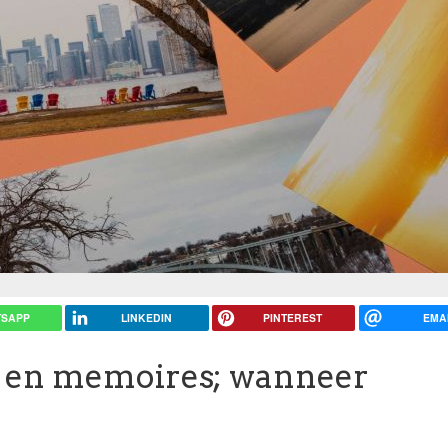
SAPP
LINKEDIN
PINTEREST
EMA
is en memoires; wanneer