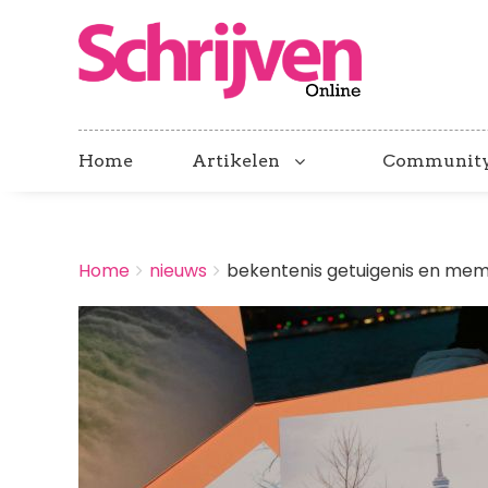
Home
Artikelen
Communit
BREADCRUMBS
Home
nieuws
bekentenis getuigenis en memo
You
are
Afbeelding
here: