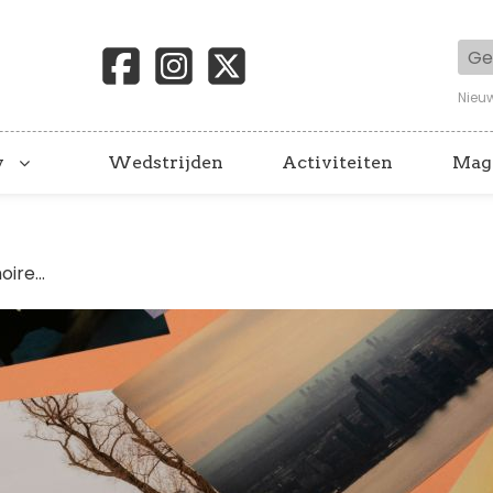
Geb
Nieu
y
Wedstrijden
Activiteiten
Mag
ire...