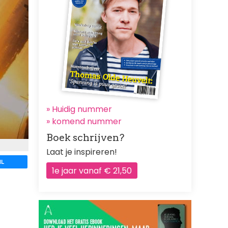
» Huidig nummer
»
komend nummer
Boek schrijven?
Laat je inspireren!
IL
1e jaar vanaf € 21,50