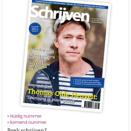
» Huidig nummer
»
komend nummer
Boek schrijven?