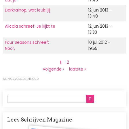
Darkrainop, wat leuk! jij
12 jun 2013 -
13:48
Aliccia schreef: Je kijkt te
12 jun 2013 -
13:33
Four Seasons schreef:
10 jul 2012 -
Noor,
19:55
Paginering
Huidige
1
Page
2
pagina
Volgende
volgende ›
Laatste
laatste »
pagina
pagina
MIJN GEVOLGDE INHOUD
Lees Schrijven Magazine
Afbeelding