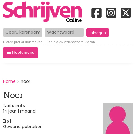
Gebruikersnaam
Wachtwoord
Nieuw profiel aanmaken
Een nieuw wachtwoord kiezen
Hoofdmenu
BREADCRUMBS
Home
noor
You
are
Noor
here:
Lid sinds
14 jaar 1 maand
Rol
Gewone gebruiker