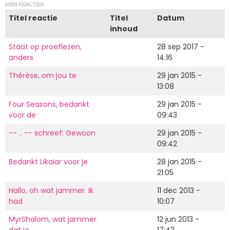
MIJN REACTIES
Titel reactie
Titel
Datum
inhoud
Staat op proeflezen,
28 sep 2017 -
anders
14:16
Thérèse, om jou te
29 jan 2015 -
13:08
Four Seasons, bedankt
29 jan 2015 -
voor de
09:43
-- .. -- schreef: Gewoon
29 jan 2015 -
09:42
Bedankt Likaiar voor je
28 jan 2015 -
21:05
Hallo, oh wat jammer. Ik
11 dec 2013 -
had
10:07
MyrShalom, wat jammer
12 jun 2013 -
dat je
17:43