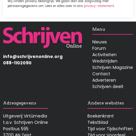
Wij vinden privacy belangrijk. We gaan dan ook zorgvuldig met
persoonsgegevens om. Lees er alles over in ons
privacy-statement
.
Afbeelding
Menu
Nieuws
Forum
Activiteiten
info@schrijvenonline.org
Wedstrijden
088-1102090
Schrijven Magazine
Contact
Adverteren
Schrijven deelt
Adresgegevens
Andere websites
Uitgeverij Virtùmedia
Boekenkrant
t.a.v. Schrijven Online
Tekstblad
Postbus 595
Tijd voor Tijdschriften
3700 AN Zeist
Tijd voor Voordeel