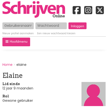
Gebruikersnaam
Wachtwoord
Nieuw profiel aanmaken
Een nieuw wachtwoord kiezen
Hoofdmenu
BREADCRUMBS
Home
elaine
You
are
Elaine
here:
Lid sinds
12 jaar 9 maanden
Rol
Gewone gebruiker