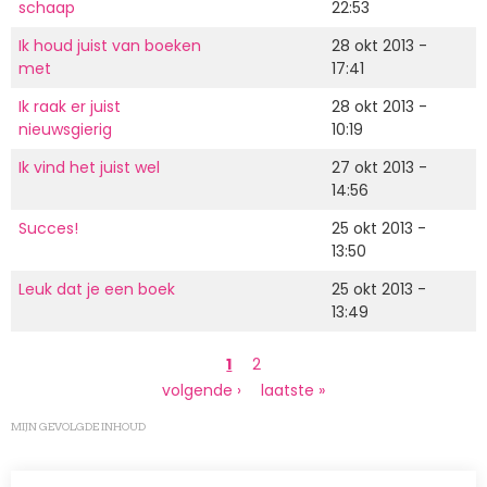
schaap
22:53
Ik houd juist van boeken
28 okt 2013 -
met
17:41
Ik raak er juist
28 okt 2013 -
nieuwsgierig
10:19
Ik vind het juist wel
27 okt 2013 -
14:56
Succes!
25 okt 2013 -
13:50
Leuk dat je een boek
25 okt 2013 -
13:49
Paginering
Huidige
1
Page
2
pagina
Volgende
volgende ›
Laatste
laatste »
pagina
pagina
MIJN GEVOLGDE INHOUD