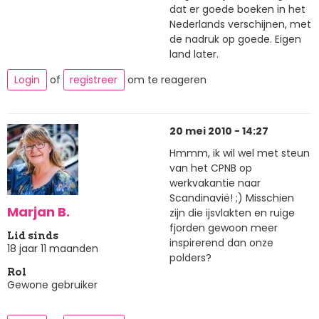
dat er goede boeken in het
Nederlands verschijnen, met
de nadruk op goede. Eigen
land later.
Login
of
registreer
om te reageren
20 mei 2010 - 14:27
Hmmm, ik wil wel met steun
van het CPNB op
werkvakantie naar
Scandinavië! ;) Misschien
Marjan B.
zijn die ijsvlakten en ruige
fjorden gewoon meer
Lid sinds
inspirerend dan onze
18 jaar 11 maanden
polders?
Rol
Gewone gebruiker