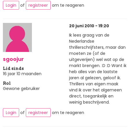
Login
of
registreer
om te reageren
20 juni 2010 - 19:20
Ik lees graag van de
Nederlandse
thrillerschrijfsters, maar dan
moeten ze (of de
sgoojur
uitgeverijen) wel wat op de
markt brengen. :D :D Want ik
Lid sinds
heb alles van de laatste
16 jaar 10 maanden
jaren al gelezen, geloof ik.
Thrillers van eigen maak
Rol
Gewone gebruiker
vind ik over het algemeen
direct, toegankelijk en
weinig beschrijvend.
Login
of
registreer
om te reageren