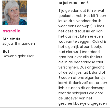
14 juli 2010 - 15:18
Tijd geleden dat ik hier wat
geplaatst heb. Het blijft een
leuke site, vandaar dat ik
weer eens aanwip :) Ik lees
marelle
net deze discussie en kan
het dus niet laten er even
Lid sinds
wat van te zeggen. Ook al is
20 jaar 11 maanden
het eigenlijk al een beetje
oud nieuws ;) Inderdaad
Rol
Gewone gebruiker
gaat het over alle thrillers
die in de nederlandse taal
verschijnen. Dus ongeacht
of de schrijver uit IJsland of
Zweden of ons eigen landje
komt. Ik denk zelf dat er een
link is tussen dit onderwerp
met de schrijvers die door
de uitgever van het
geschenkboekje uitgegeven
worden. Daar zitten veel