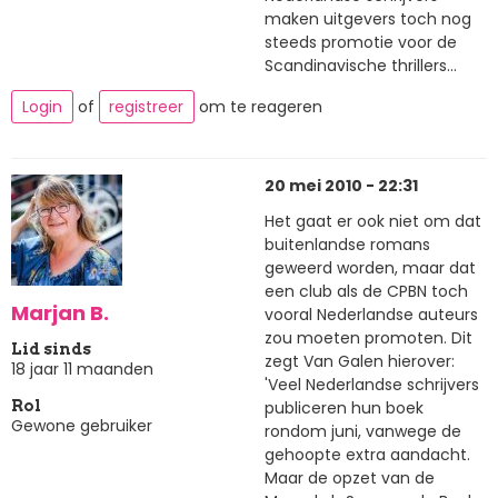
maken uitgevers toch nog
steeds promotie voor de
Scandinavische thrillers...
Login
of
registreer
om te reageren
20 mei 2010 - 22:31
Het gaat er ook niet om dat
buitenlandse romans
geweerd worden, maar dat
een club als de CPBN toch
Marjan B.
vooral Nederlandse auteurs
zou moeten promoten. Dit
Lid sinds
zegt Van Galen hierover:
18 jaar 11 maanden
'Veel Nederlandse schrijvers
publiceren hun boek
Rol
Gewone gebruiker
rondom juni, vanwege de
gehoopte extra aandacht.
Maar de opzet van de