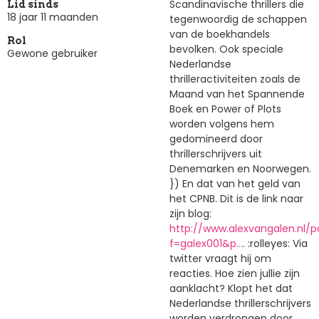
Scandinavische thrillers die
Lid sinds
18 jaar 11 maanden
tegenwoordig de schappen
van de boekhandels
Rol
bevolken. Ook speciale
Gewone gebruiker
Nederlandse
thrilleractiviteiten zoals de
Maand van het Spannende
Boek en Power of Plots
worden volgens hem
gedomineerd door
thrillerschrijvers uit
Denemarken en Noorwegen.
}) En dat van het geld van
het CPNB. Dit is de link naar
zijn blog:
http://www.alexvangalen.nl/
f=galex001&p…
. :rolleyes: Via
twitter vraagt hij om
reacties. Hoe zien jullie zijn
aanklacht? Klopt het dat
Nederlandse thrillerschrijvers
worden verdrongen door