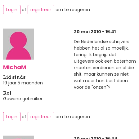
Login
of
registreer
om te reageren
20 mei 2010 - 16:41
De Nederlandse schrijvers
hebben het al zo moeilijk,
tering. Ik begrijp dat
uitgevers ook een boterham
MichaM
moeten verdienen en al die
shit, maar kunnen ze niet
Lid sinds
wat meer hun best doen
19 jaar 5 maanden
voor de "onzen"?
Rol
Gewone gebruiker
Login
of
registreer
om te reageren
20 mei 2010 - 16:44