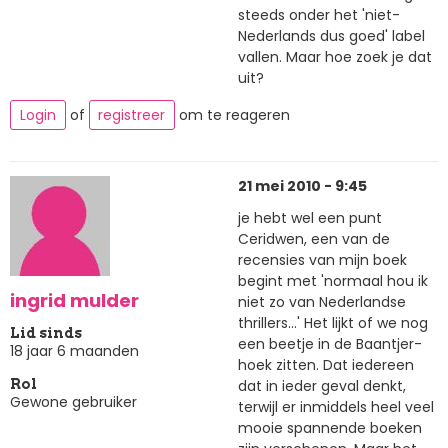
steeds onder het 'niet-
Nederlands dus goed' label
vallen. Maar hoe zoek je dat
uit?
Login
of
registreer
om te reageren
21 mei 2010 - 9:45
je hebt wel een punt
Ceridwen, een van de
recensies van mijn boek
begint met 'normaal hou ik
ingrid mulder
niet zo van Nederlandse
thrillers...' Het lijkt of we nog
Lid sinds
een beetje in de Baantjer-
18 jaar 6 maanden
hoek zitten. Dat iedereen
dat in ieder geval denkt,
Rol
Gewone gebruiker
terwijl er inmiddels heel veel
mooie spannende boeken