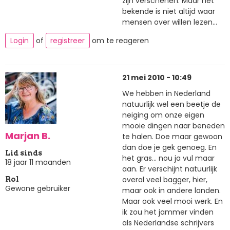
zijn verschenen. Maar het
bekende is niet altijd waar
mensen over willen lezen...
Login
of
registreer
om te reageren
21 mei 2010 - 10:49
We hebben in Nederland
natuurlijk wel een beetje de
neiging om onze eigen
mooie dingen naar beneden
Marjan B.
te halen. Doe maar gewoon
dan doe je gek genoeg. En
Lid sinds
het gras... nou ja vul maar
18 jaar 11 maanden
aan. Er verschijnt natuurlijk
overal veel bagger, hier,
Rol
Gewone gebruiker
maar ook in andere landen.
Maar ook veel mooi werk. En
ik zou het jammer vinden
als Nederlandse schrijvers