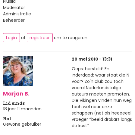
Pluslid
Moderator
Administratie
Beheerder
Login
of
registreer
om te reageren
20 mei 2010 - 13:31
Oeps: hersteld! En
inderdaad: waar staat die N
voor? Zo'n club zou toch
vooral Nederlandstalige
Marjan B.
auteurs moeten promoten.
Die Vikingen vinden hun weg
Lid sinds
toch wel naar onze
18 jaar 11 maanden
schappen (net als heeeeeel
vroeger *beeld drakars langs
Rol
Gewone gebruiker
de kust*