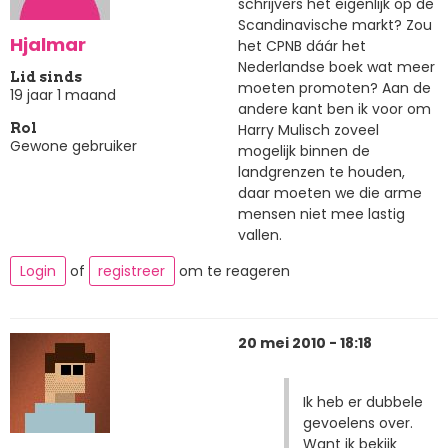
schrijvers het eigenlijk op de
Scandinavische markt? Zou
Hjalmar
het CPNB dáár het
Nederlandse boek wat meer
Lid sinds
moeten promoten? Aan de
19 jaar 1 maand
andere kant ben ik voor om
Harry Mulisch zoveel
Rol
Gewone gebruiker
mogelijk binnen de
landgrenzen te houden,
daar moeten we die arme
mensen niet mee lastig
vallen.
Login
of
registreer
om te reageren
20 mei 2010 - 18:18
Ik heb er dubbele
gevoelens over.
Want ik bekijk