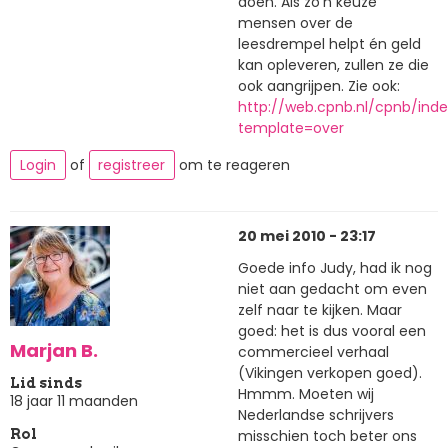
doen. Als zo'n keuze
mensen over de
leesdrempel helpt én geld
kan opleveren, zullen ze die
ook aangrijpen. Zie ook:
http://web.cpnb.nl/cpnb/ind
template=over
Login
of
registreer
om te reageren
20 mei 2010 - 23:17
Goede info Judy, had ik nog
niet aan gedacht om even
zelf naar te kijken. Maar
goed: het is dus vooral een
Marjan B.
commercieel verhaal
(Vikingen verkopen goed).
Lid sinds
Hmmm. Moeten wij
18 jaar 11 maanden
Nederlandse schrijvers
misschien toch beter ons
Rol