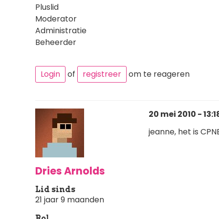
Pluslid
Moderator
Administratie
Beheerder
Login
of
registreer
om te reageren
20 mei 2010 - 13:1
jeanne, het is CPN
Dries Arnolds
Lid sinds
21 jaar 9 maanden
Rol