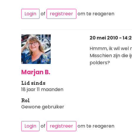
Login
of
registreer
om te reageren
20 mei 2010 - 14:
Hmmm, ik wil wel 
Misschien zijn die
polders?
Marjan B.
Lid sinds
18 jaar 11 maanden
Rol
Gewone gebruiker
Login
of
registreer
om te reageren