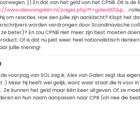
rwegen. }) En dat van het geld van het CPNB. Dit is de l
p://www.alexvangalen.nl/pages.php?f=galex001&p…
. :roll
hij om reacties. Hoe zien jullie zijn aanklacht? Klopt het da
lerschrijvers worden verdrongen door Scandinavische col
jn ze beter)? En zou CPNB niet meer zijn best moeten doe
oduct. Of is dat nu juist weer heel nationalistisch denken? 
ar jullie mening!
8
p de voorpag van SOL zag ik. Alex van Galen zegt dus eigenli
st :) Maar hij heeft wel gelijk, want waar staat die N voor 
... Ze kunnen het geld maar één keer uitgeven. Of ze moe
nderen en hun naam aanpassen naar CPB (oh nee die bes