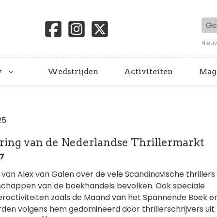
Geb
Nieu
y
Wedstrijden
Activiteiten
Mag
25
ring van de Nederlandse Thrillermarkt
07
g van Alex van Galen over de vele Scandinavische thrillers 
schappen van de boekhandels bevolken. Ook speciale
leractiviteiten zoals de Maand van het Spannende Boek e
rden volgens hem gedomineerd door thrillerschrijvers uit