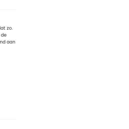
at zo.
 de
end aan