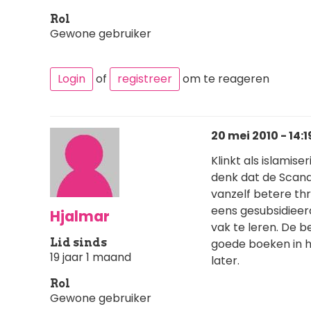
Rol
Gewone gebruiker
Login
of
registreer
om te reageren
20 mei 2010 - 14:1
Klinkt als islamis
denk dat de Scan
vanzelf betere thr
eens gesubsidieer
Hjalmar
vak te leren. De b
Lid sinds
goede boeken in h
19 jaar 1 maand
later.
Rol
Gewone gebruiker