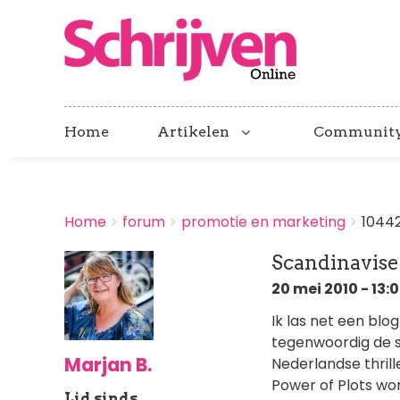
Home
Artikelen
Communit
BREADCRUMBS
Home
forum
promotie en marketing
1044
You
are
Scandinavise
here:
20 mei 2010 - 13:
Ik las net een blo
tegenwoordig de 
Marjan B.
Nederlandse thril
Power of Plots wo
Lid sinds