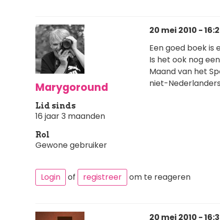
20 mei 2010 - 16:
Een goed boek is e
Is het ook nog ee
Maand van het Sp
niet-Nederlanders 
Marygoround
Lid sinds
16 jaar 3 maanden
Rol
Gewone gebruiker
Login
of
registreer
om te reageren
20 mei 2010 - 16: