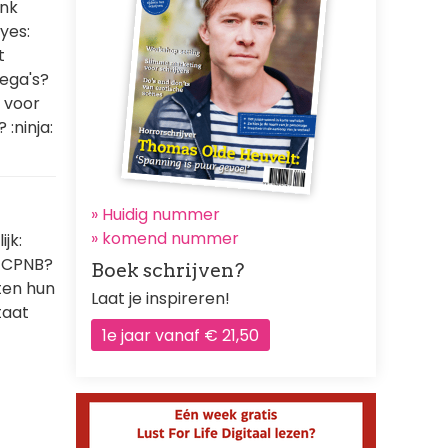
ink
eyes:
t
lega's?
n voor
:ninja:
» Huidig nummer
»
komend nummer
jk:
in CPNB?
Boek schrijven?
ten hun
Laat je inspireren!
taat
1e jaar vanaf € 21,50