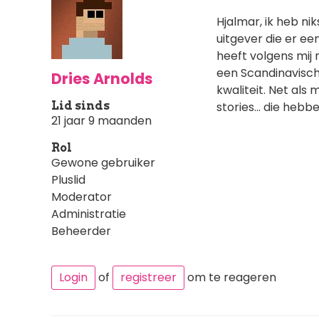
Hjalmar, ik heb ni
uitgever die er e
heeft volgens mij 
een Scandinavische
Dries Arnolds
kwaliteit. Net als
Lid sinds
stories... die heb
21 jaar 9 maanden
Rol
Gewone gebruiker
Pluslid
Moderator
Administratie
Beheerder
Login
of
registreer
om te reageren