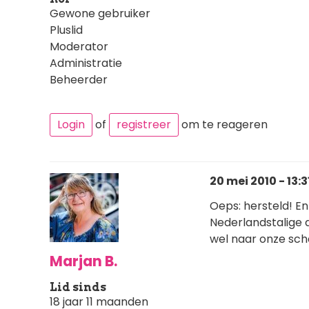
Gewone gebruiker
Pluslid
Moderator
Administratie
Beheerder
Login
of
registreer
om te reageren
20 mei 2010 - 13:3
Oeps: hersteld! En
Nederlandstalige 
wel naar onze sch
Marjan B.
Lid sinds
18 jaar 11 maanden