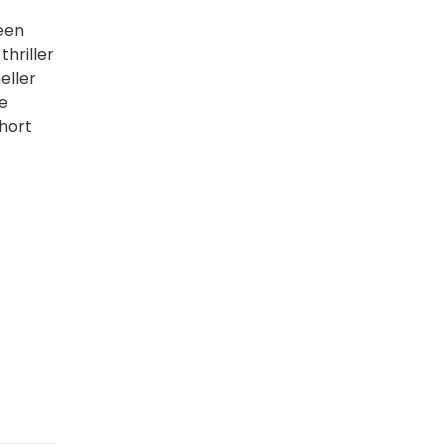
 een
hriller
eller
e
hort