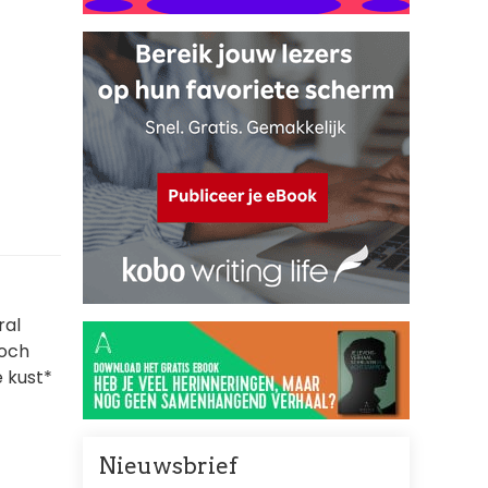
ral
toch
 kust*
Nieuwsbrief