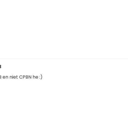
8
B en niet CPBN he :)