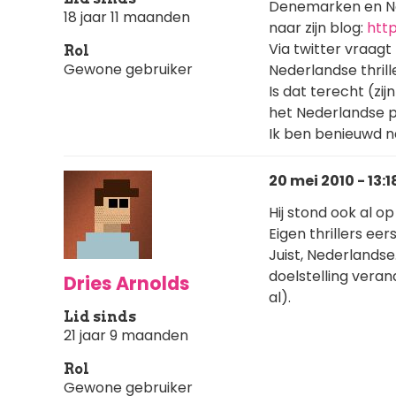
Denemarken en Noo
18 jaar 11 maanden
naar zijn blog:
htt
Via twitter vraagt 
Rol
Gewone gebruiker
Nederlandse thril
Is dat terecht (zi
het Nederlandse pr
Ik ben benieuwd na
20 mei 2010 - 13:1
Hij stond ook al o
Eigen thrillers eer
Juist, Nederlandse
doelstelling vera
Dries Arnolds
al).
Lid sinds
21 jaar 9 maanden
Rol
Gewone gebruiker