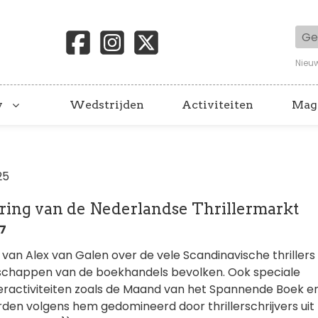
Geb
Nieu
y
Wedstrijden
Activiteiten
Mag
25
ring van de Nederlandse Thrillermarkt
07
g van Alex van Galen over de vele Scandinavische thrillers 
schappen van de boekhandels bevolken. Ook speciale
leractiviteiten zoals de Maand van het Spannende Boek e
rden volgens hem gedomineerd door thrillerschrijvers uit