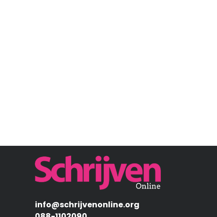
Afbeelding
info@schrijvenonline.org
088-1102090