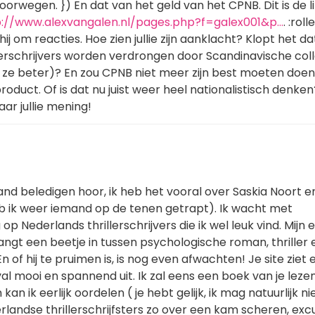
rwegen. }) En dat van het geld van het CPNB. Dit is de l
p://www.alexvangalen.nl/pages.php?f=galex001&p…
. :roll
hij om reacties. Hoe zien jullie zijn aanklacht? Klopt het da
lerschrijvers worden verdrongen door Scandinavische col
jn ze beter)? En zou CPNB niet meer zijn best moeten doe
oduct. Of is dat nu juist weer heel nationalistisch denken? 
ar jullie mening!
nd beledigen hoor, ik heb het vooral over Saskia Noort e
eb ik weer iemand op de tenen getrapt). Ik wacht met
op Nederlands thrillerschrijvers die ik wel leuk vind. Mijn 
ngt een beetje in tussen psychologische roman, thriller 
En of hij te pruimen is, is nog even afwachten! Je site ziet e
al mooi en spannend uit. Ik zal eens een boek van je leze
kan ik eerlijk oordelen ( je hebt gelijk, ik mag natuurlijk ni
rlandse thrillerschrijfsters zo over een kam scheren, exc