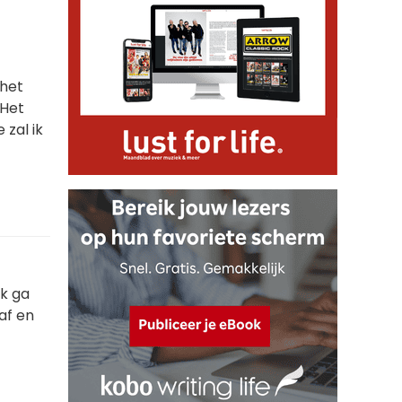
 het
 Het
 zal ik
ik ga
 af en