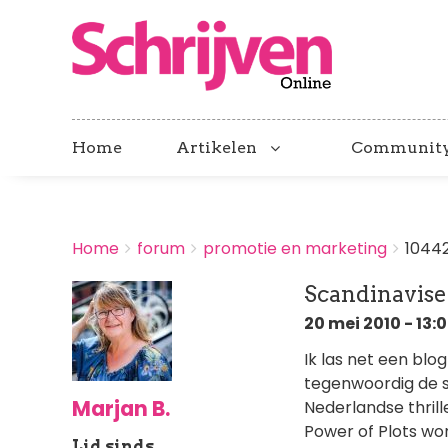
Home
Artikelen
Communit
BREADCRUMBS
Home
forum
promotie en marketing
1044
You
are
Scandinavise
here:
20 mei 2010 - 13:
Ik las net een blo
tegenwoordig de 
Marjan B.
Nederlandse thril
Power of Plots wo
Lid sinds