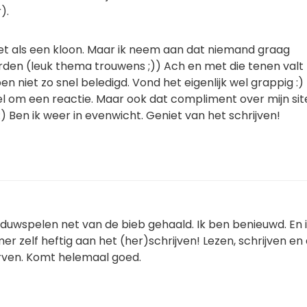
).
niet als een kloon. Maar ik neem aan dat niemand graag
rden (leuk thema trouwens ;)) Ach en met die tenen valt
en niet zo snel beledigd. Vond het eigenlijk wel grappig :)
el om een reactie. Maar ook dat compliment over mijn site
:) Ben ik weer in evenwicht. Geniet van het schrijven!
aduwspelen net van de bieb gehaald. Ik ben benieuwd. En 
mer zelf heftig aan het (her)schrijven! Lezen, schrijven en
rven. Komt helemaal goed.