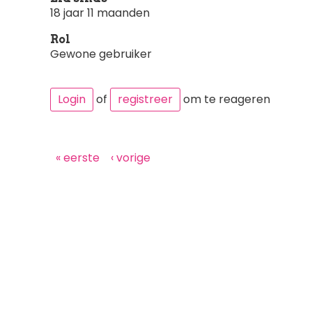
18 jaar 11 maanden
Rol
Gewone gebruiker
Login
of
registreer
om te reageren
Paginering
Eerste
« eerste
Vorige
‹ vorige
pagina
pagina