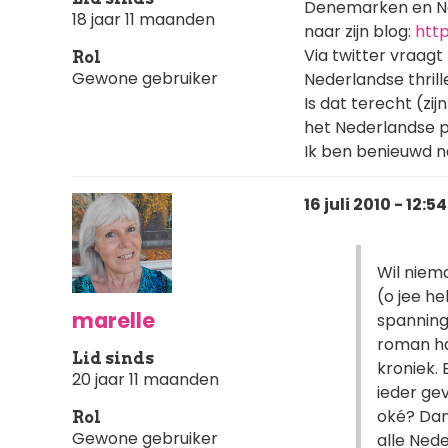
Denemarken en Noo
18 jaar 11 maanden
naar zijn blog:
htt
Via twitter vraagt 
Rol
Gewone gebruiker
Nederlandse thril
Is dat terecht (zi
het Nederlandse pr
Ik ben benieuwd na
16 juli 2010 - 12:54
Wil niema
(o jee h
marelle
spanning 
roman ha
Lid sinds
kroniek. 
20 jaar 11 maanden
ieder gev
oké? Dan 
Rol
Gewone gebruiker
alle Nede