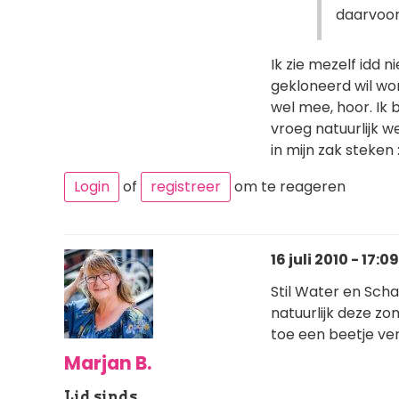
daarvoor
Ik zie mezelf idd 
gekloneerd wil wo
wel mee, hoor. Ik b
vroeg natuurlijk w
in mijn zak steken 
Login
of
registreer
om te reageren
16 juli 2010 - 17:09
Stil Water en Sch
natuurlijk deze zo
toe een beetje ve
Marjan B.
Lid sinds