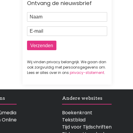
Ontvang de nieuwsbrief
Naam
E-mail
Wij vinden privacy belangrijk. We gaan dan
ook zorgvuldig met persoonsgegevens om.
Lees er alles over in ons
privacy-statement
.
ns
Andere websites
rtùmedia
Boekenkrant
n Online
Tekstblad
Tijd voor Tijdschriften