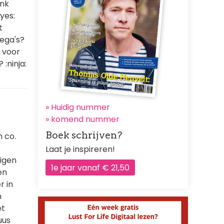
ink
eyes:
t
lega's?
n voor
:ninja:
» Huidig nummer
»
komend nummer
Boek schrijven?
n co.
Laat je inspireren!
eigen
1e jaar vanaf € 21,50
en
r in
n
et
uus