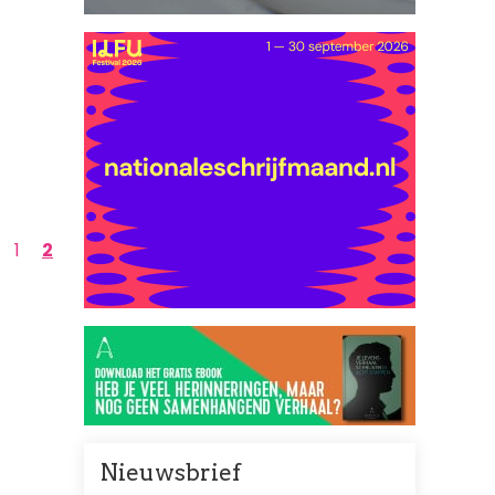
Page
1
Huidige
2
pagina
Nieuwsbrief