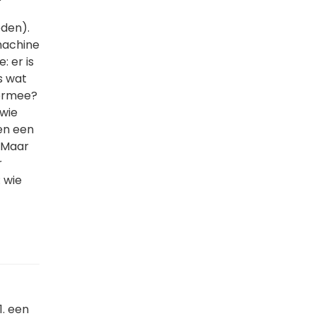
eden).
machine
 er is
s wat
 ermee?
 wie
 en een
 Maar
r
: wie
1. een