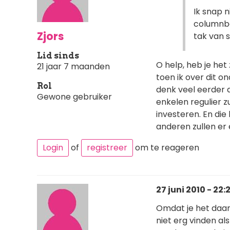
Ik snap n
columnboe
Zjors
tak van s
Lid sinds
O help, heb je het 
21 jaar 7 maanden
toen ik over dit o
Rol
denk veel eerder a
Gewone gebruiker
enkelen regulier zu
investeren. En di
anderen zullen er 
Login
of
registreer
om te reageren
27 juni 2010 - 22:
Omdat je het daar
niet erg vinden al