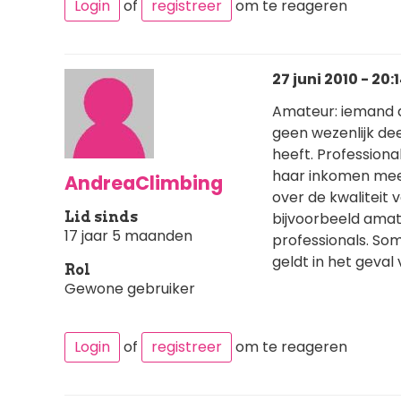
Login
of
registreer
om te reageren
27 juni 2010 - 20:
Amateur: iemand di
geen wezenlijk de
heeft. Profession
haar inkomen mee 
AndreaClimbing
over de kwaliteit 
Lid sinds
bijvoorbeeld ama
17 jaar 5 maanden
professionals. Som
geldt in het geval v
Rol
Gewone gebruiker
Login
of
registreer
om te reageren