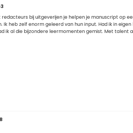
53
at redacteurs bij uitgeverijen je helpen je manuscript op e
en. Ik heb zelf enorm geleerd van hun input. Had ik in eige
d ik al die bijzondere leermomenten gemist. Met talent a
08