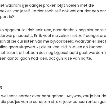
iet waarom jij je aangesproken blijft voelen met die
kjes van jezelf. Je ziet toch zelf ook wel dat dat een an
port is?
zo opgevat :lol: :lol: :eek: Nee, daar dacht ik nog niet eens
nderwerp nadacht. En ik voel me zeker niet zelf aangespro
an al die cursisten van me bijvoorbeeld, waarvan er slec
llen gaan uitgeven. Zij die er veel tijd in willen en kunnen
e het talent al hebben dat nog bijgeschaafd gaat worden.
een aantal gaan Pod-den. dat gun ik ze van harte.
25
 wel eens eerder over hebt gehad... Anyway, zou je het d
s die pod'jes van je cursisten straks jouw concurrenten ga