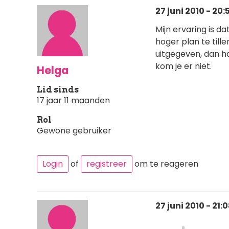
27 juni 2010 - 20:
Mijn ervaring is d
hoger plan te till
uitgegeven, dan ha
kom je er niet.
Helga
Lid sinds
17 jaar 11 maanden
Rol
Gewone gebruiker
Login
of
registreer
om te reageren
27 juni 2010 - 21: