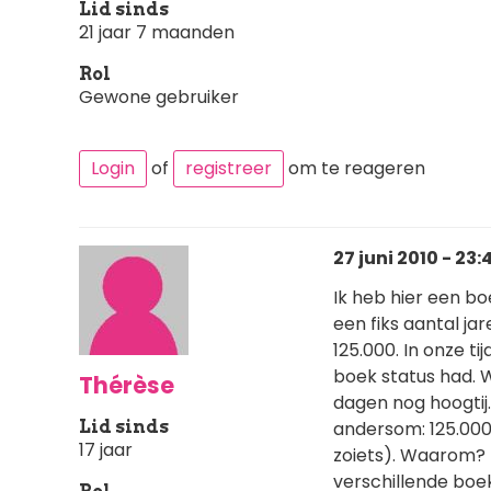
Lid sinds
21 jaar 7 maanden
Rol
Gewone gebruiker
Login
of
registreer
om te reageren
27 juni 2010 - 23:
Ik heb hier een b
een fiks aantal ja
125.000. In onze t
boek status had. 
Thérèse
dagen nog hoogtij
Lid sinds
andersom: 125.000 
17 jaar
zoiets). Waarom? 
verschillende boek