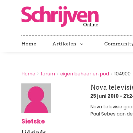
Home
Artikelen
Communit
BREADCRUMBS
Home
forum
eigen beheer en pod
104900
You
are
Nova televis
here:
25 juni 2010 - 21:
Nova televisie ga
Paul Sebes aan de
Sietske
Lid sinds