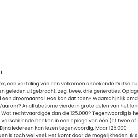
41
oek, een vertaling van een volkomen onbekende Duitse au
ren geleden uitgebracht, zeg: twee, drie generaties. Oplag
ijd een droomaantal. Hoe kon dat toen? Waarschijnlijk om
Waarom? Analfabetisme vierde in grote delen van het land
. Wat rechtvaardigde dan die 125.000? Tegenwoordig is h
verschillende boeken in een oplage van één (of twee of d
Bijna iedereen kan lezen tegenwoordig. Maar 125.000
en is toch wel veel. Het komt door de mogelijkheden. Ik 