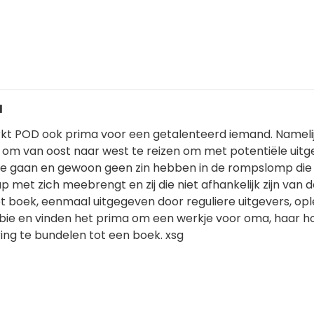
1
kt POD ook prima voor een getalenteerd iemand. Namelijk 
 om van oost naar west te reizen om met potentiële uitg
te gaan en gewoon geen zin hebben in de rompslomp die
ap met zich meebrengt en zij die niet afhankelijk zijn van 
t boek, eenmaal uitgegeven door reguliere uitgevers, opl
obbie en vinden het prima om een werkje voor oma, haar h
ing te bundelen tot een boek. xsg