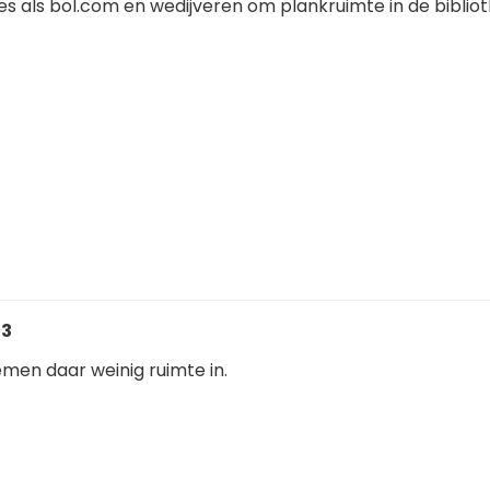
s als bol.com en wedijveren om plankruimte in de biblio
33
men daar weinig ruimte in.