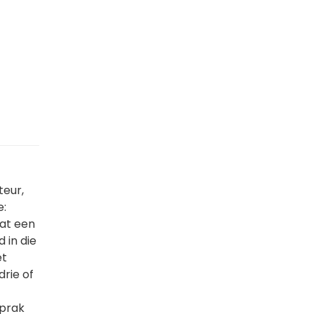
teur,
e:
dat een
 in die
et
rie of
sprak