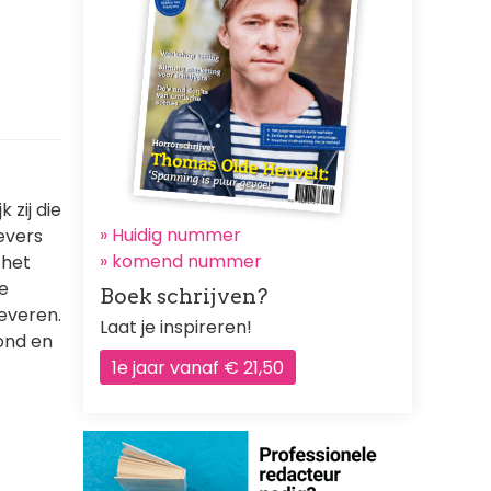
zij die
» Huidig nummer
evers
»
komend nummer
 het
de
Boek schrijven?
everen.
Laat je inspireren!
ond en
1e jaar vanaf € 21,50