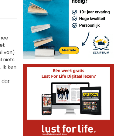
rmee
et
el van)
 niets
 Ik ken
r dat