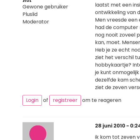
Rol
laatst met een insi
Gewone gebruiker
ontwikkeling van 
Pluslid
Men vreesde een e
Moderator
had de computer n
nog nooit zoveel p
kan, moet. Mensen
Heb je ze echt nod
ziet het verschil 
hobbykaartje? Int
je kunt onmogelijk 
dezelfde kam scher
ziet de zeven vers
Login
of
registreer
om te reageren
28 juni 2010 - 0:2
ik kom tot zeven ve