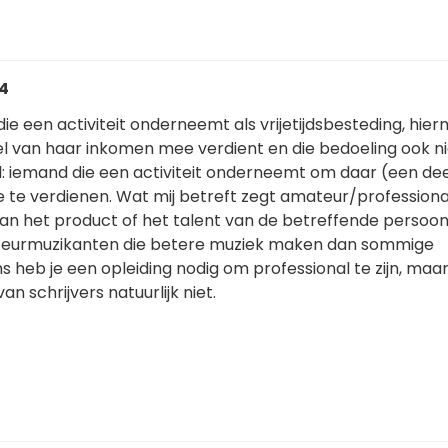
14
e een activiteit onderneemt als vrijetijdsbesteding, hie
el van haar inkomen mee verdient en die bedoeling ook ni
al: iemand die een activiteit onderneemt om daar (een de
te verdienen. Wat mij betreft zegt amateur/professional
van het product of het talent van de betreffende persoon.
teurmuzikanten die betere muziek maken dan sommige
s heb je een opleiding nodig om professional te zijn, maa
an schrijvers natuurlijk niet.