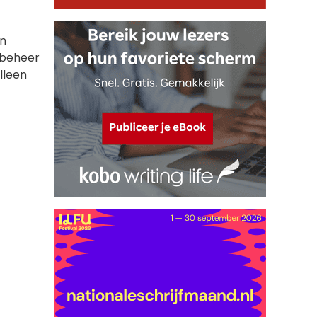
en
n beheer
lleen