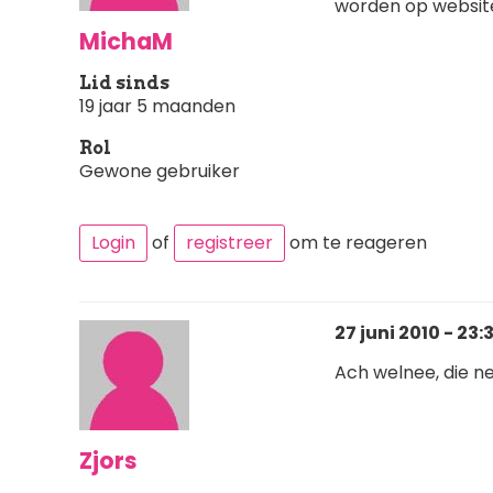
worden op website
MichaM
Lid sinds
19 jaar 5 maanden
Rol
Gewone gebruiker
Login
of
registreer
om te reageren
27 juni 2010 - 23:
Ach welnee, die ne
Zjors