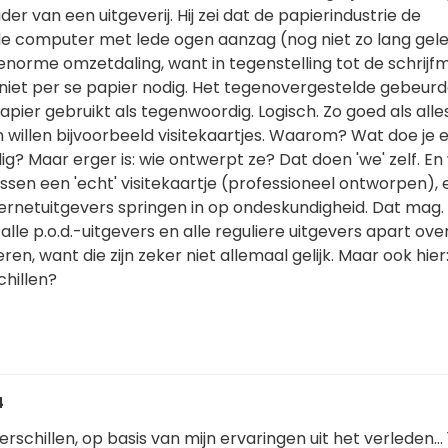
der van een uitgeverij. Hij zei dat de papierindustrie de
de computer met lede ogen aanzag (nog niet zo lang gel
norme omzetdaling, want in tegenstelling tot de schrijf
iet per se papier nodig. Het tegenovergestelde gebeurde:
apier gebruikt als tegenwoordig. Logisch. Zo goed als alle
 willen bijvoorbeeld visitekaartjes. Waarom? Wat doe je
ig? Maar erger is: wie ontwerpt ze? Dat doen 'we' zelf. En
tussen een 'echt' visitekaartje (professioneel ontworpen),
ernetuitgevers springen in op ondeskundigheid. Dat mag.
alle p.o.d.-uitgevers en alle reguliere uitgevers apart ove
en, want die zijn zeker niet allemaal gelijk. Maar ook hier
chillen?
4
rschillen, op basis van mijn ervaringen uit het verleden... 