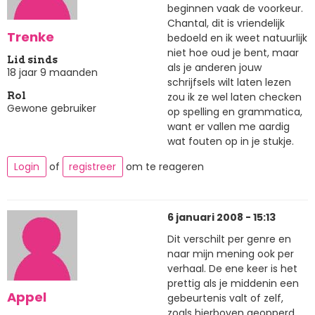
beginnen vaak de voorkeur.
Chantal, dit is vriendelijk
Trenke
bedoeld en ik weet natuurlijk
niet hoe oud je bent, maar
Lid sinds
als je anderen jouw
18 jaar 9 maanden
schrijfsels wilt laten lezen
zou ik ze wel laten checken
Rol
Gewone gebruiker
op spelling en grammatica,
want er vallen me aardig
wat fouten op in je stukje.
Login
of
registreer
om te reageren
6 januari 2008 - 15:13
Dit verschilt per genre en
naar mijn mening ook per
verhaal. De ene keer is het
prettig als je middenin een
Appel
gebeurtenis valt of zelf,
zoals hierboven geopperd,