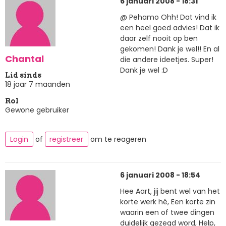
6 januari 2008 - 18:31
@ Pehamo Ohh! Dat vind ik
een heel goed advies! Dat ik
daar zelf nooit op ben
gekomen! Dank je wel!! En al
Chantal
die andere ideetjes. Super!
Dank je wel :D
Lid sinds
18 jaar 7 maanden
Rol
Gewone gebruiker
Login
of
registreer
om te reageren
6 januari 2008 - 18:54
Hee Aart, jij bent wel van het
korte werk hé, Een korte zin
waarin een of twee dingen
duidelijk gezegd word, Help,