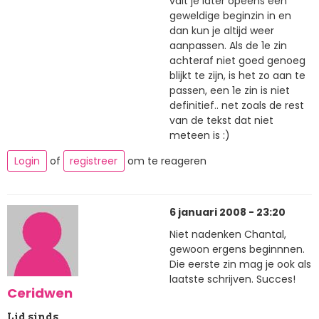
valt je later opeens een
geweldige beginzin in en
dan kun je altijd weer
aanpassen. Als de 1e zin
achteraf niet goed genoeg
blijkt te zijn, is het zo aan te
passen, een 1e zin is niet
definitief.. net zoals de rest
van de tekst dat niet
meteen is :)
Login
of
registreer
om te reageren
6 januari 2008 - 23:20
Niet nadenken Chantal,
gewoon ergens beginnnen.
Die eerste zin mag je ook als
laatste schrijven. Succes!
Ceridwen
Lid sinds