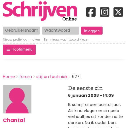
Gebruikersnaam
Wachtwoord
Nieuw profiel aanmaken
Een nieuw wachtwoord kiezen
Hoofdmenu
BREADCRUMBS
Home
forum
stijl en techniek
6271
You
are
De eerste zin
here:
6 januari 2008 - 14:09
Ik schrijf al een aantal jaar.
Als kind vlogen er simpele
verhaaltjes uit zonder na te
Chantal
denken. Nu ik ouder ben,