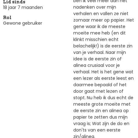
ben ik veel meer aan het
Lid sinds
nadenken over mijn
18 jaar 7 maanden
verhalen en vallen ze niet
Rol
zomaar meer op papier. Het
Gewone gebruiker
gene waar ik de meeste
moeite mee heb (en dit
klinkt misschien echt
belachelijk!) is de eerste zin
van je verhaal. Naar mijn
idee is de eerste zin of
alinea crusiaal voor je
verhaal. Het is het gene wat
een lezer als eerste leest en
daarmee bepaald of het
door gaat met lezen of
stopt. Nu heb ik dus echt de
meeste grote moeite met
de eerste zin en alinea op
papier te zetten dus mijn
vraag is; Wat zijn de do en
don'ts van een eerste
zin/alinea.