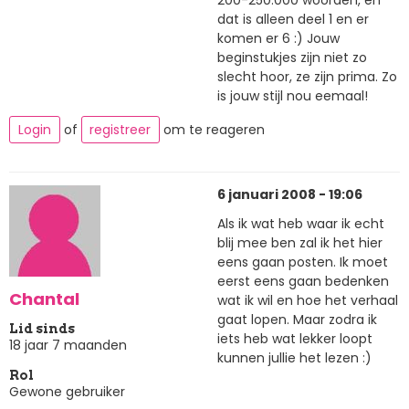
200-250.000 woorden, en
dat is alleen deel 1 en er
komen er 6 :) Jouw
beginstukjes zijn niet zo
slecht hoor, ze zijn prima. Zo
is jouw stijl nou eemaal!
Login
of
registreer
om te reageren
6 januari 2008 - 19:06
Als ik wat heb waar ik echt
blij mee ben zal ik het hier
eens gaan posten. Ik moet
eerst eens gaan bedenken
Chantal
wat ik wil en hoe het verhaal
gaat lopen. Maar zodra ik
Lid sinds
iets heb wat lekker loopt
18 jaar 7 maanden
kunnen jullie het lezen :)
Rol
Gewone gebruiker