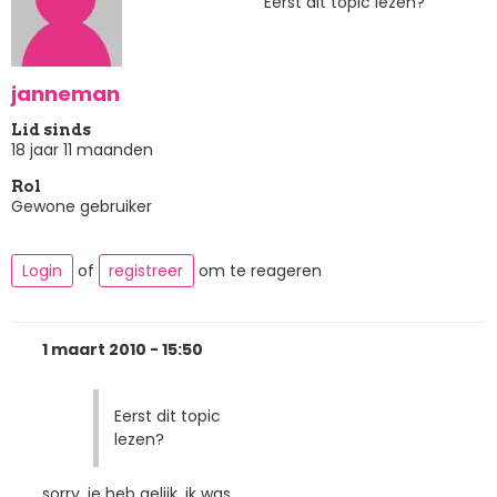
Eerst dit topic lezen?
janneman
Lid sinds
18 jaar 11 maanden
Rol
Gewone gebruiker
Login
of
registreer
om te reageren
1 maart 2010 - 15:50
Eerst dit topic
lezen?
sorry, je heb gelijk, ik was