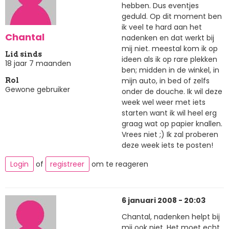
hebben. Dus eventjes
geduld. Op dit moment ben
ik veel te hard aan het
Chantal
nadenken en dat werkt bij
mij niet. meestal kom ik op
Lid sinds
ideen als ik op rare plekken
18 jaar 7 maanden
ben; midden in de winkel, in
mijn auto, in bed of zelfs
Rol
Gewone gebruiker
onder de douche. Ik wil deze
week wel weer met iets
starten want ik wil heel erg
graag wat op papier knallen.
Vrees niet ;) Ik zal proberen
deze week iets te posten!
Login
of
registreer
om te reageren
6 januari 2008 - 20:03
Chantal, nadenken helpt bij
mij ook niet. Het moet echt