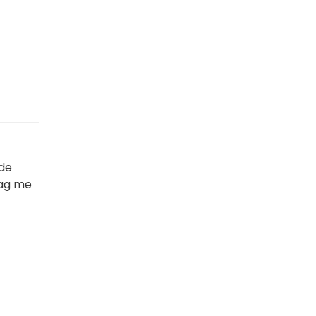
 de
aag me