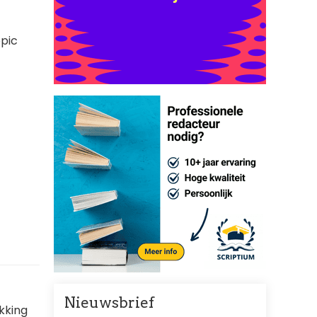
opic
Nieuwsbrief
kking