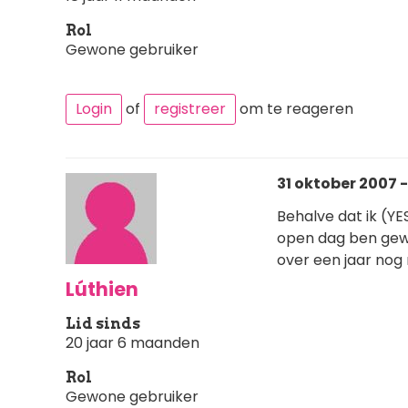
Rol
Gewone gebruiker
Login
of
registreer
om te reageren
31 oktober 2007 -
Behalve dat ik (Y
open dag ben gewe
over een jaar nog
Lúthien
Lid sinds
20 jaar 6 maanden
Rol
Gewone gebruiker