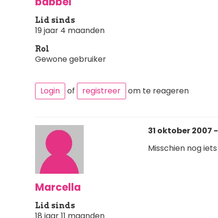
babbel
Lid sinds
19 jaar 4 maanden
Rol
Gewone gebruiker
Login
of
registreer
om te reageren
31 oktober 2007 -
Misschien nog iet
Marcella
Lid sinds
18 jaar 11 maanden