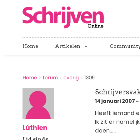
Home
Artikelen
Communit
BREADCRUMBS
Home
forum
overig
1309
You
are
Schrijversv
here:
14 januari 2007 - 
Heeft iemand e
Ik zit er nameli
Lúthien
doen.....
Lid sinds