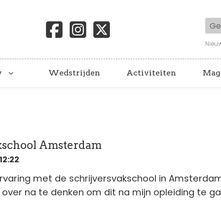
Geb
Nieu
y
Wedstrijden
Activiteiten
Mag
akschool Amsterdam
12:22
rvaring met de schrijversvakschool in Amsterda
jk over na te denken om dit na mijn opleiding te g