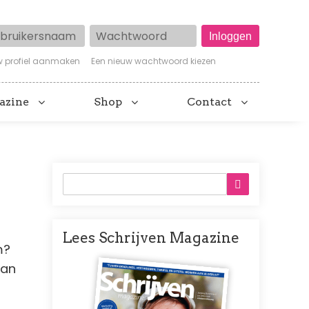
ruikersnaam
Wachtwoord
w profiel aanmaken
Een nieuw wachtwoord kiezen
azine
Shop
Contact
Lees Schrijven Magazine
m?
Afbeelding
aan