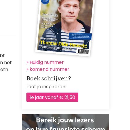
ebt
» Huidig nummer
in het
»
komend nummer
beth
Boek schrijven?
Laat je inspireren!
1e jaar vanaf € 21,50