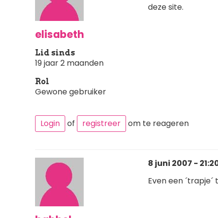
deze site.
elisabeth
Lid sinds
19 jaar 2 maanden
Rol
Gewone gebruiker
Login
of
registreer
om te reageren
8 juni 2007 - 21:2
Even een ´trapje´ 