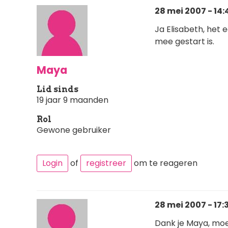
28 mei 2007 - 14:
Ja Elisabeth, het 
mee gestart is.
Maya
Lid sinds
19 jaar 9 maanden
Rol
Gewone gebruiker
Login
of
registreer
om te reageren
28 mei 2007 - 17:
Dank je Maya, moet