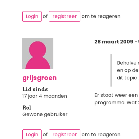
Login
of
registreer
om te reageren
28 maart 2009 - 
Behalve 
en op de
grijsgroen
dit topi
Lid sinds
Er staat weer een
17 jaar 4 maanden
programma. Wat zi
Rol
Gewone gebruiker
Login
of
registreer
om te reageren