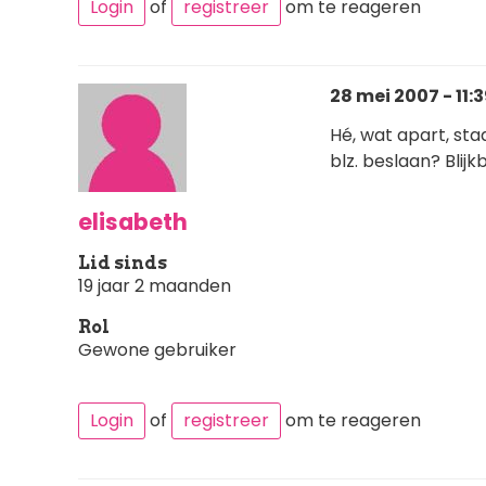
Login
of
registreer
om te reageren
28 mei 2007 - 11:
Hé, wat apart, st
blz. beslaan? Blijk
elisabeth
Lid sinds
19 jaar 2 maanden
Rol
Gewone gebruiker
Login
of
registreer
om te reageren