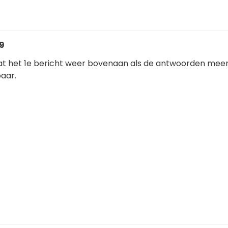
39
aat het 1e bericht weer bovenaan als de antwoorden mee
baar.