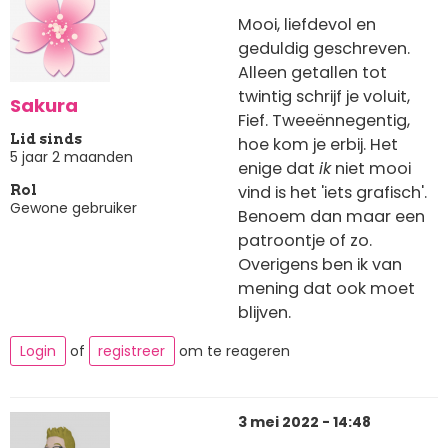
Mooi, liefdevol en
geduldig geschreven.
Alleen getallen tot
twintig schrijf je voluit,
Sakura
Fief. Tweeënnegentig,
Lid sinds
hoe kom je erbij. Het
5 jaar 2 maanden
enige dat
ik
niet mooi
vind is het 'iets grafisch'.
Rol
Gewone gebruiker
Benoem dan maar een
patroontje of zo.
Overigens ben ik van
mening dat ook moet
blijven.
Login
of
registreer
om te reageren
3 mei 2022 - 14:48