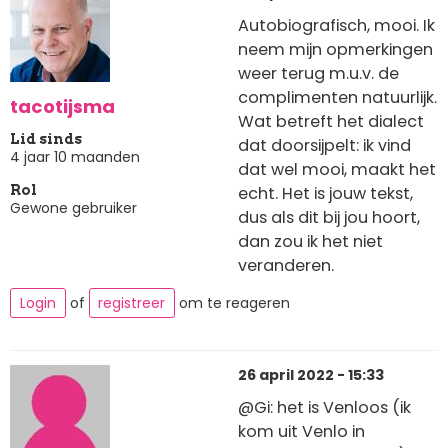
Autobiografisch, mooi. Ik
neem mijn opmerkingen
weer terug m.u.v. de
complimenten natuurlijk.
tacotijsma
Wat betreft het dialect
Lid sinds
dat doorsijpelt: ik vind
4 jaar 10 maanden
dat wel mooi, maakt het
echt. Het is jouw tekst,
Rol
Gewone gebruiker
dus als dit bij jou hoort,
dan zou ik het niet
veranderen.
Login
of
registreer
om te reageren
26 april 2022 - 15:33
@Gi: het is Venloos (ik
kom uit Venlo in