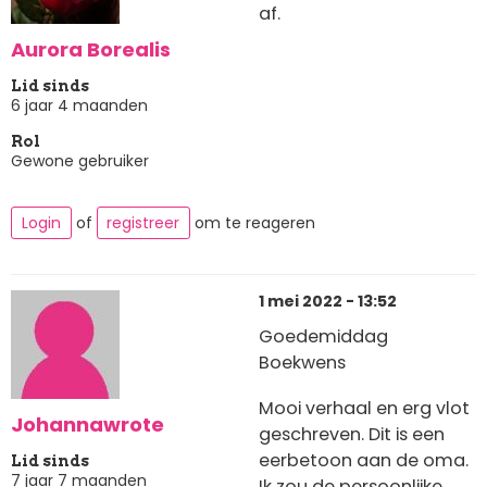
af.
Aurora Borealis
Lid sinds
6 jaar 4 maanden
Rol
Gewone gebruiker
Login
of
registreer
om te reageren
1 mei 2022 - 13:52
Goedemiddag
Boekwens
Mooi verhaal en erg vlot
Johannawrote
geschreven. Dit is een
eerbetoon aan de oma.
Lid sinds
7 jaar 7 maanden
Ik zou de persoonlijke