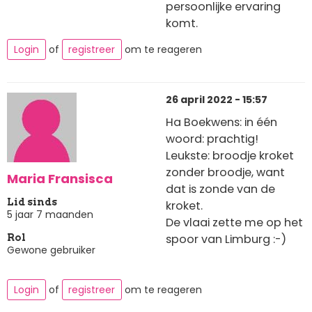
persoonlijke ervaring
komt.
Login
of
registreer
om te reageren
26 april 2022 - 15:57
Ha Boekwens: in één
woord: prachtig!
Leukste: broodje kroket
zonder broodje, want
Maria Fransisca
dat is zonde van de
Lid sinds
kroket.
5 jaar 7 maanden
De vlaai zette me op het
spoor van Limburg :-)
Rol
Gewone gebruiker
Login
of
registreer
om te reageren