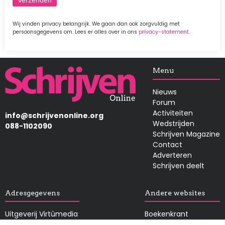
Wij vinden privacy belangrijk. We gaan dan ook zorgvuldig met
persoonsgegevens om. Lees er alles over in ons
privacy-statement
.
Afbeelding
Menu
Nieuws
Forum
Activiteiten
info@schrijvenonline.org
Wedstrijden
088-1102090
Schrijven Magazine
Contact
Adverteren
Schrijven deelt
Adresgegevens
Andere websites
Uitgeverij Virtùmedia
Boekenkrant
t.a.v. Schrijven Online
Tekstblad