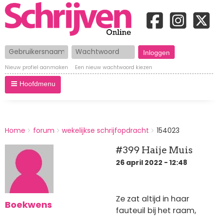
Gebruikersnaam
Wachtwoord
Nieuw profiel aanmaken
Een nieuw wachtwoord kiezen
Hoofdmenu
BREADCRUMBS
Home
forum
wekelijkse schrijfopdracht
154023
You
are
#399 Haije Muis
here:
26 april 2022 - 12:48
Ze zat altijd in haar
Boekwens
fauteuil bij het raam,