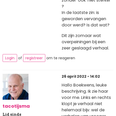
zonder 'ook' niet sterker
?
In de laatste zin: is
geworden vervangen
door werd? Is dat wat?
Dit zijn zomaar wat
overpeiningen bij een
zeer geslaagd verhaal.
Login
of
registreer
om te reageren
26 april 2022 - 14:02
Hallo Boekwens, leuke
beschrijving. Ik zie haar
voor me. Links en rechts
klopt je verhaal niet
tacotijsma
helemaal bijv. wel de
Lid sinds