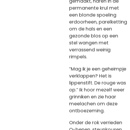
gemaakt, haren in de
permanente krul met
een blonde spoeling
erdoorheen, parelketting
om de hals en een
gezonde blos op een
stel wangen met
verrassend weinig
rimpels.
“Mag ik je een geheimpje
verklappen? Het is
lippenstift. De rouge was
op.” Ik hoor mezelf weer
grinniken en zie haar
meelachen om deze
ontboezeming.
Onder de rok verrieden
O-benen, steunkousen