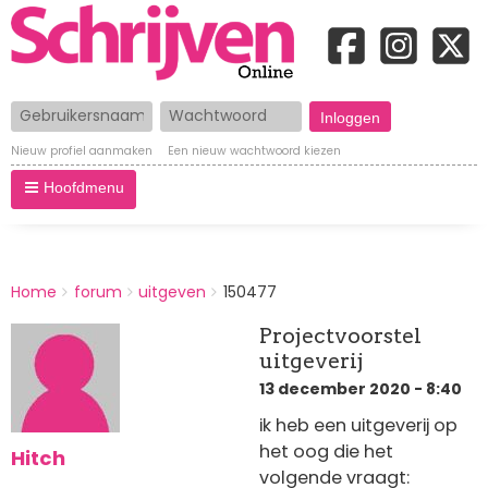
Gebruikersnaam
Wachtwoord
Nieuw profiel aanmaken
Een nieuw wachtwoord kiezen
Hoofdmenu
BREADCRUMBS
Home
forum
uitgeven
150477
You
are
Projectvoorstel
here:
uitgeverij
13 december 2020 - 8:40
ik heb een uitgeverij op
het oog die het
Hitch
volgende vraagt: