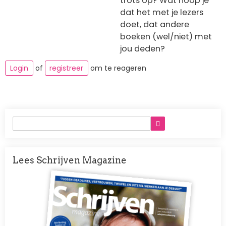
trots op? Wat hoop je
dat het met je lezers
doet, dat andere
boeken (wel/niet) met
jou deden?
Login
of
registreer
om te reageren
Lees Schrijven Magazine
Afbeelding