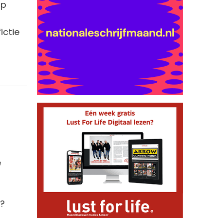
op
ictie
e
)?