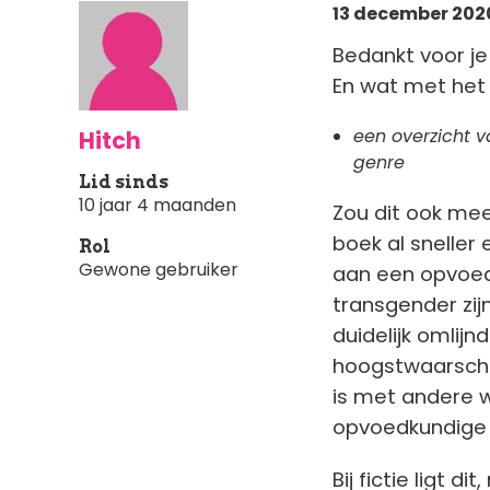
13 december 2020
Bedankt voor je 
En wat met het
een overzicht v
Hitch
genre
Lid sinds
10 jaar 4 maanden
Zou dit ook mee
boek al sneller 
Rol
Gewone gebruiker
aan een opvoed
transgender zijn
duidelijk omlijn
hoogstwaarschij
is met andere 
opvoedkundige
Bij fictie ligt d