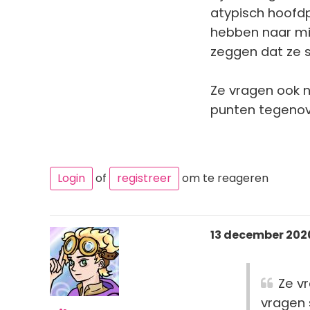
atypisch hoofd
hebben naar mij
zeggen dat ze sl
Ze vragen ook n
punten tegenov
Login
of
registreer
om te reageren
13 december 2020
Ze v
vragen 