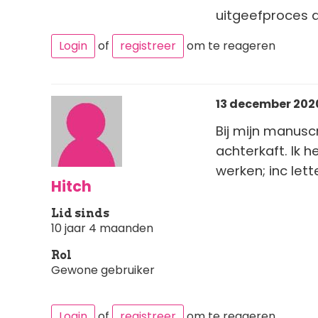
uitgeefproces du
Login
of
registreer
om te reageren
13 december 2020
Bij mijn manusc
achterkaft. Ik h
werken; inc lett
Hitch
Lid sinds
10 jaar 4 maanden
Rol
Gewone gebruiker
Login
of
registreer
om te reageren