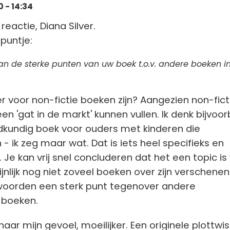
 - 14:34
reactie, Diana Silver.
 puntje:
an de sterke punten van uw boek t.o.v. andere boeken i
r voor non-fictie boeken zijn? Aangezien non-fict
een 'gat in de markt' kunnen vullen. Ik denk bijvoo
kundig boek voor ouders met kinderen die
 - ik zeg maar wat. Dat is iets heel specifieks en
d. Je kan vrij snel concluderen dat het een topic i
nlijk nog niet zoveel boeken over zijn verschenen
woorden een sterk punt tegenover andere
 boeken.
it, naar mijn gevoel, moeilijker. Een originele plottwi