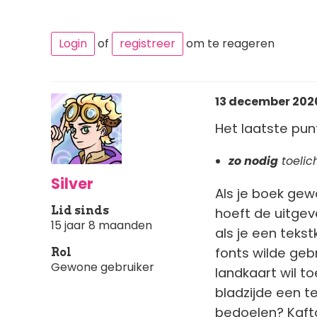
Login
of
registreer
om te reageren
13 december 2020 
Het laatste pun
zo nodig
toelic
Silver
Als je boek gew
Lid sinds
hoeft de uitgeve
15 jaar 8 maanden
als je een teks
fonts wilde geb
Rol
Gewone gebruiker
landkaart wil t
bladzijde een t
bedoelen? Kaft