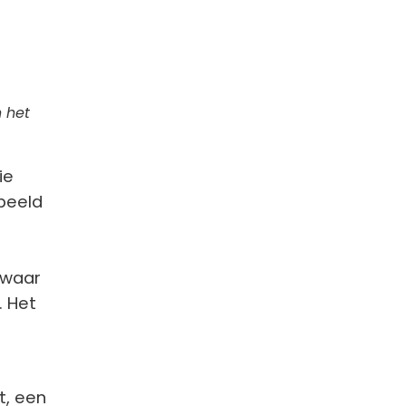
n het
ie
rbeeld
s waar
. Het
st, een