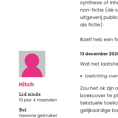
synthese of inh
non-fictie (de 
uitgeverij publ
als fictie).
Ikzelf heb een f
13 december 2020
Wat het laatste
toelichting ove
Hitch
Zou het ok zijn
Lid sinds
boekcover te pl
10 jaar 4 maanden
tekstuele toeli
gelijkaardige b
Rol
Gewone gebruiker