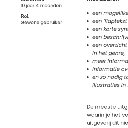
10 jaar 4 maanden
een mogelijke
Rol
een ‘flapteks
Gewone gebruiker
een korte syn
een beschrijv
een overzicht
in het genre,
meer informat
informatie ov
en zo nodig t
illustraties in
De meeste uitge
waarin je het ve
uitgeverij dit n