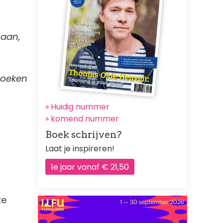
taan,
boeken
» Huidig nummer
»
komend nummer
Boek schrijven?
Laat je inspireren!
1e jaar vanaf € 21,50
ze