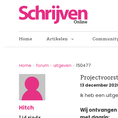
Home
Artikelen
Communit
BREADCRUMBS
Home
forum
uitgeven
150477
You
are
Projectvoorst
here:
13 december 2020
ik heb een uitg
Hitch
Wij ontvangen 
met daarin:
Lid sinds