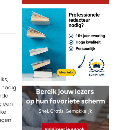
iks,
t nodig
ende
k een
lke
ingen