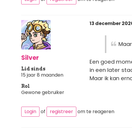
13 december 2020
Maar
Silver
Een goed momen
Lid sinds
in een later stad
15 jaar 8 maanden
Maar ik kan erna
Rol
Gewone gebruiker
Login
of
registreer
om te reageren