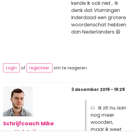
kende ik ook niet... Ik
denk dat Vlamingen
inderdaad een grotere
woordenschat hebben
dan Nederlanders 😄
Login
of
registreer
om te reageren
3 december 2019 - 19:29
Ik zit nu aan
nog meer
woorden,
Schrijfcoach Mike
maar ik weet
van Holsteijn