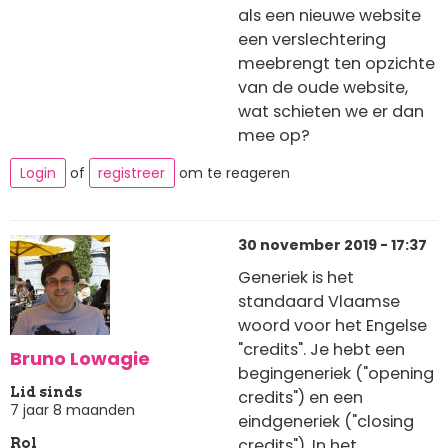
als een nieuwe website
een verslechtering
meebrengt ten opzichte
van de oude website,
wat schieten we er dan
mee op?
Login
of
registreer
om te reageren
30 november 2019 - 17:37
Generiek is het
standaard Vlaamse
woord voor het Engelse
"credits". Je hebt een
Bruno Lowagie
begingeneriek ("opening
Lid sinds
credits") en een
7 jaar 8 maanden
eindgeneriek ("closing
credits"). In het
Rol