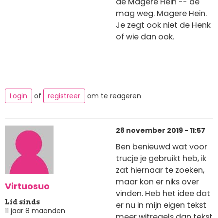
de Magere Hein -- de
mag weg. Magere Hein.
Je zegt ook niet de Henk
of wie dan ook.
Login
of
registreer
om te reageren
28 november 2019 - 11:57
Ben benieuwd wat voor
trucje je gebruikt heb, ik
zat hiernaar te zoeken,
maar kon er niks over
Virtuosuo
vinden. Heb het idee dat
Lid sinds
er nu in mijn eigen tekst
11 jaar 8 maanden
meer witregels dan tekst