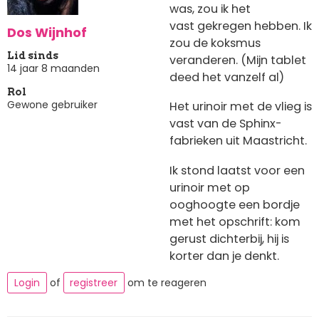
was, zou ik het
vast gekregen hebben. Ik
Dos Wijnhof
zou de koksmus
Lid sinds
veranderen. (Mijn tablet
14 jaar 8 maanden
deed het vanzelf al)
Rol
Gewone gebruiker
Het urinoir met de vlieg is
vast van de Sphinx-
fabrieken uit Maastricht.
Ik stond laatst voor een
urinoir met op
ooghoogte een bordje
met het opschrift: kom
gerust dichterbij, hij is
korter dan je denkt.
Login
of
registreer
om te reageren