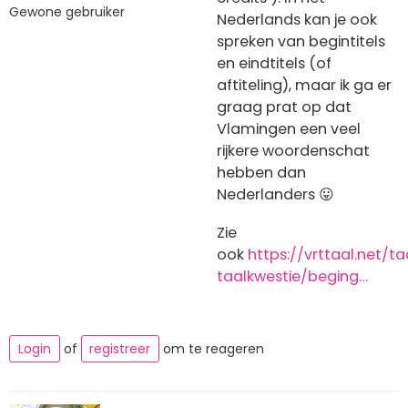
Gewone gebruiker
Nederlands kan je ook
spreken van begintitels
en eindtitels (of
aftiteling), maar ik ga er
graag prat op dat
Vlamingen een veel
rijkere woordenschat
hebben dan
Nederlanders 😛
Zie
ook
https://vrttaal.net/t
taalkwestie/beging…
Login
of
registreer
om te reageren