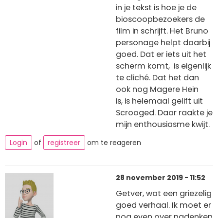
in je tekst is hoe je de
bioscoopbezoekers de
film in schrijft. Het Bruno
personage helpt daarbij
goed. Dat er iets uit het
scherm komt, is eigenlijk
te cliché. Dat het dan
ook nog Magere Hein
is, is helemaal gelift uit
Scrooged. Daar raakte je
mijn enthousiasme kwijt.
Login
of
registreer
om te reageren
28 november 2019 - 11:52
Getver, wat een griezelig
goed verhaal. Ik moet er
nog even over nadenken