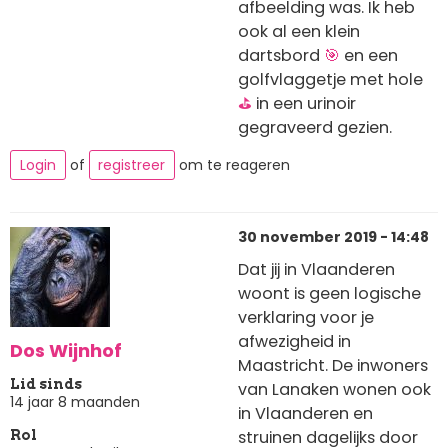
afbeelding was. Ik heb
ook al een klein
dartsbord
🎯
en een
golfvlaggetje met hole
⛳
in een urinoir
gegraveerd gezien.
Login
of
registreer
om te reageren
30 november 2019 - 14:48
Dat jij in Vlaanderen
woont is geen logische
verklaring voor je
afwezigheid in
Dos Wijnhof
Maastricht. De inwoners
Lid sinds
van Lanaken wonen ook
14 jaar 8 maanden
in Vlaanderen en
struinen dagelijks door
Rol