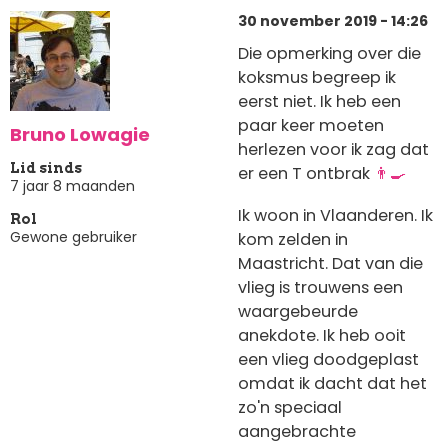
30 november 2019 - 14:26
Die opmerking over die
koksmus begreep ik
eerst niet. Ik heb een
paar keer moeten
Bruno Lowagie
herlezen voor ik zag dat
Lid sinds
er een T ontbrak
👨‍🍳
7 jaar 8 maanden
Ik woon in Vlaanderen. Ik
Rol
Gewone gebruiker
kom zelden in
Maastricht. Dat van die
vlieg is trouwens een
waargebeurde
anekdote. Ik heb ooit
een vlieg doodgeplast
omdat ik dacht dat het
zo'n speciaal
aangebrachte