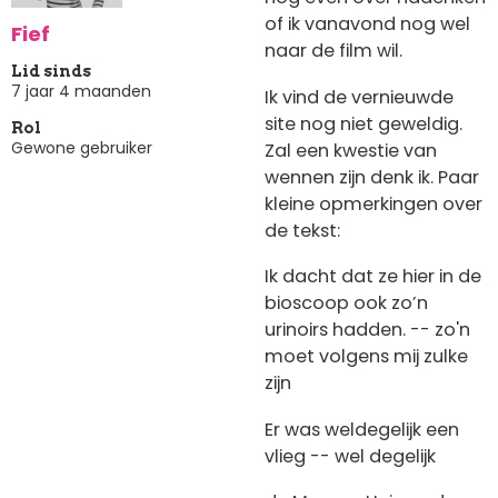
of ik vanavond nog wel
Fief
naar de film wil.
Lid sinds
7 jaar 4 maanden
Ik vind de vernieuwde
site nog niet geweldig.
Rol
Gewone gebruiker
Zal een kwestie van
wennen zijn denk ik. Paar
kleine opmerkingen over
de tekst:
Ik dacht dat ze hier in de
bioscoop ook zo’n
urinoirs hadden. -- zo'n
moet volgens mij zulke
zijn
Er was weldegelijk een
vlieg -- wel degelijk