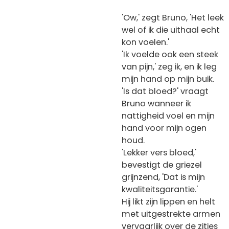
'Ow,' zegt Bruno, 'Het leek
wel of ik die uithaal echt
kon voelen.'
'Ik voelde ook een steek
van pijn,' zeg ik, en ik leg
mijn hand op mijn buik.
'Is dat bloed?' vraagt
Bruno wanneer ik
nattigheid voel en mijn
hand voor mijn ogen
houd.
'Lekker vers bloed,'
bevestigt de griezel
grijnzend, 'Dat is mijn
kwaliteitsgarantie.'
Hij likt zijn lippen en helt
met uitgestrekte armen
vervaarlijk over de zitjes