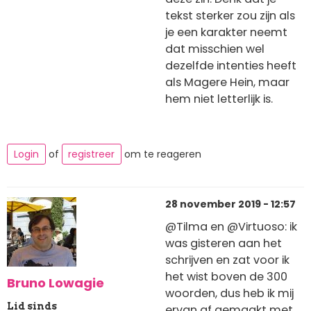
tekst sterker zou zijn als
je een karakter neemt
dat misschien wel
dezelfde intenties heeft
als Magere Hein, maar
hem niet letterlijk is.
Login
of
registreer
om te reageren
28 november 2019 - 12:57
@Tilma en @Virtuoso: ik
was gisteren aan het
schrijven en zat voor ik
het wist boven de 300
Bruno Lowagie
woorden, dus heb ik mij
Lid sinds
ervan af gemaakt met