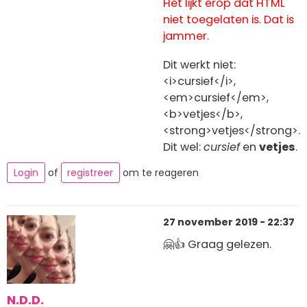
Het lijkt erop dat HTML
niet toegelaten is. Dat is
jammer.
Dit werkt niet:
<i>cursief</i>,
<em>cursief</em>,
<b>vetjes</b>,
<strong>vetjes</strong>.
Dit wel:
cursief
en
vetjes
.
Login
of
registreer
om te reageren
27 november 2019 - 22:37
🤗👍 Graag gelezen.
N.D.D.