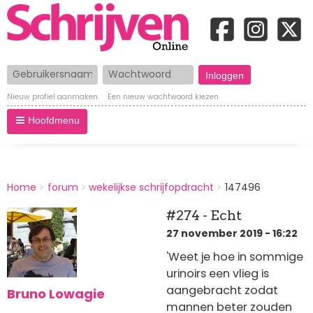
Gebruikersnaam
Wachtwoord
Nieuw profiel aanmaken
Een nieuw wachtwoord kiezen
Hoofdmenu
BREADCRUMBS
Home
forum
wekelijkse schrijfopdracht
147496
You
are
#274 - Echt
here:
27 november 2019 - 16:22
'Weet je hoe in sommige
urinoirs een vlieg is
aangebracht zodat
Bruno Lowagie
mannen beter zouden