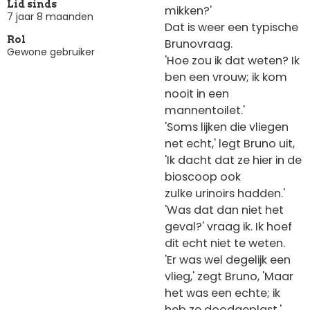
Lid sinds
mikken?'
7 jaar 8 maanden
Dat is weer een typische
Rol
Brunovraag.
Gewone gebruiker
'Hoe zou ik dat weten? Ik
ben een vrouw; ik kom
nooit in een
mannentoilet.'
'Soms lijken die vliegen
net echt,' legt Bruno uit,
'Ik dacht dat ze hier in de
bioscoop ook
zulke urinoirs hadden.'
'Was dat dan niet het
geval?' vraag ik. Ik hoef
dit echt niet te weten.
'Er was wel degelijk een
vlieg,' zegt Bruno, 'Maar
het was een echte; ik
heb ze doodgeplast.'