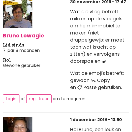
30 november 2019 - 17:47
Wat die vlieg betreft:
mikken op de vleugels
om hem immobiel te
maken (niet
Bruno Lowagie
druppelgewijs; er moet
Lid sinds
toch wat kracht op
7 jaar 8 maanden
zitten) en vervolgens
doorspoelen 🚽
Rol
Gewone gebruiker
Wat de emoji's betreft:
gewoon ✂️ Copy
en 📋 Paste gebruiken.
Login
of
registreer
om te reageren
1 december 2019 - 13:50
Hoi Bruno, een leuk en