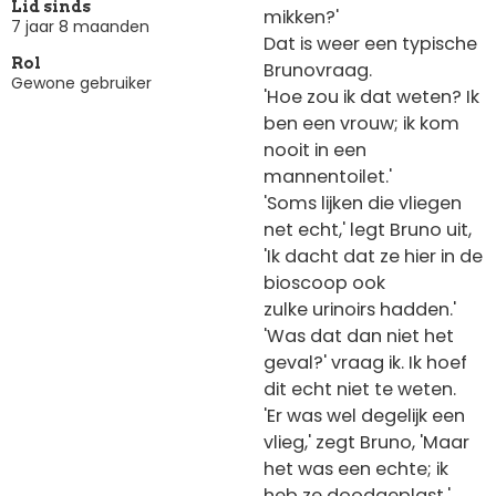
Lid sinds
mikken?'
7 jaar 8 maanden
Dat is weer een typische
Rol
Brunovraag.
Gewone gebruiker
'Hoe zou ik dat weten? Ik
ben een vrouw; ik kom
nooit in een
mannentoilet.'
'Soms lijken die vliegen
net echt,' legt Bruno uit,
'Ik dacht dat ze hier in de
bioscoop ook
zulke urinoirs hadden.'
'Was dat dan niet het
geval?' vraag ik. Ik hoef
dit echt niet te weten.
'Er was wel degelijk een
vlieg,' zegt Bruno, 'Maar
het was een echte; ik
heb ze doodgeplast.'