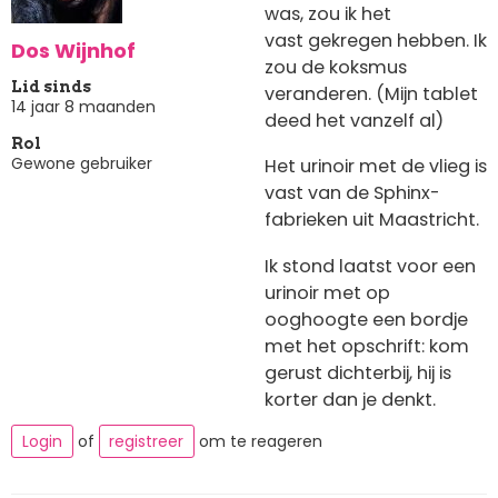
was, zou ik het
vast gekregen hebben. Ik
Dos Wijnhof
zou de koksmus
Lid sinds
veranderen. (Mijn tablet
14 jaar 8 maanden
deed het vanzelf al)
Rol
Gewone gebruiker
Het urinoir met de vlieg is
vast van de Sphinx-
fabrieken uit Maastricht.
Ik stond laatst voor een
urinoir met op
ooghoogte een bordje
met het opschrift: kom
gerust dichterbij, hij is
korter dan je denkt.
Login
of
registreer
om te reageren