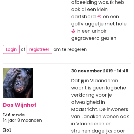
afbeelding was. Ik heb
ook al een klein
dartsbord
🎯
en een
golfvlaggetje met hole
⛳
in een urinoir
gegraveerd gezien.
Login
of
registreer
om te reageren
30 november 2019 - 14:48
Dat jij in Vlaanderen
woont is geen logische
verklaring voor je
afwezigheid in
Dos Wijnhof
Maastricht. De inwoners
Lid sinds
van Lanaken wonen ook
14 jaar 8 maanden
in Vlaanderen en
struinen dagelijks door
Rol