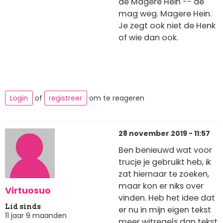
de Magere Hein -- de
mag weg. Magere Hein.
Je zegt ook niet de Henk
of wie dan ook.
Login
of
registreer
om te reageren
28 november 2019 - 11:57
Ben benieuwd wat voor
trucje je gebruikt heb, ik
zat hiernaar te zoeken,
maar kon er niks over
Virtuosuo
vinden. Heb het idee dat
Lid sinds
er nu in mijn eigen tekst
11 jaar 9 maanden
meer witregels dan tekst