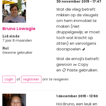
30 november 2019 - 17:47
Wat die vlieg betreft:
mikken op de vleugels
om hem immobiel te
maken (niet
Bruno Lowagie
druppelgewijs; er moet
Lid sinds
toch wat kracht op
7 jaar 8 maanden
zitten) en vervolgens
doorspoelen 🚽
Rol
Gewone gebruiker
Wat de emoji's betreft:
gewoon ✂️ Copy
en 📋 Paste gebruiken.
Login
of
registreer
om te reageren
1 december 2019 - 13:50
Hoi Bruno, een leuk en