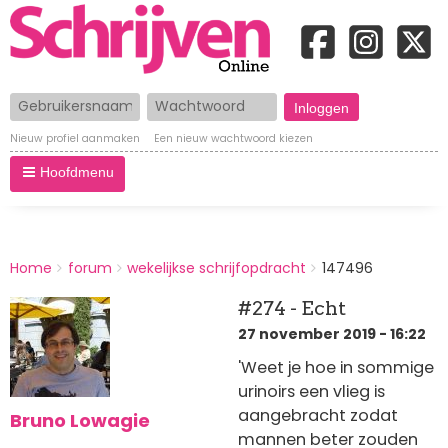
Gebruikersnaam
Wachtwoord
Nieuw profiel aanmaken
Een nieuw wachtwoord kiezen
Hoofdmenu
BREADCRUMBS
Home
forum
wekelijkse schrijfopdracht
147496
You
are
#274 - Echt
here:
27 november 2019 - 16:22
'Weet je hoe in sommige
urinoirs een vlieg is
aangebracht zodat
Bruno Lowagie
mannen beter zouden