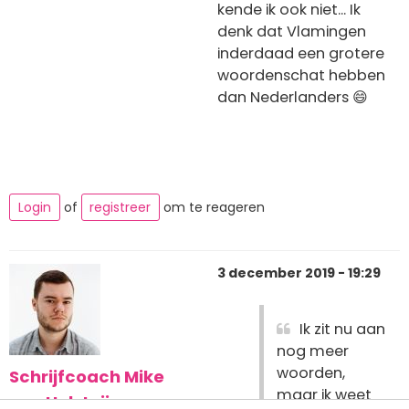
kende ik ook niet... Ik
denk dat Vlamingen
inderdaad een grotere
woordenschat hebben
dan Nederlanders 😄
Login
of
registreer
om te reageren
3 december 2019 - 19:29
Ik zit nu aan
nog meer
woorden,
Schrijfcoach Mike
maar ik weet
van Holsteijn