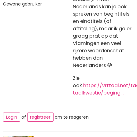
Gewone gebruiker
Nederlands kan je ook
spreken van begintitels
en eindtitels (of
aftiteling), maar ik ga er
graag prat op dat
Vlamingen een veel
rijkere woordenschat
hebben dan
Nederlanders 😛
Zie
ook
https://vrttaal.net/t
taalkwestie/beging…
Login
of
registreer
om te reageren