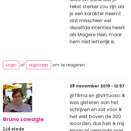
tekst sterker zou zijn als
je een karakter neemt
dat misschien wel
dezelfde intenties heeft
als Magere Hein, maar
hem niet letterlijk is.
Login
of
registreer
om te reageren
28 november 2019 - 12:57
@Tilma en @Virtuoso: ik
was gisteren aan het
schrijven en zat voor ik
het wist boven de 300
Bruno Lowagie
woorden, dus heb ik mij
Lid sinds
ervan af gemaakt met