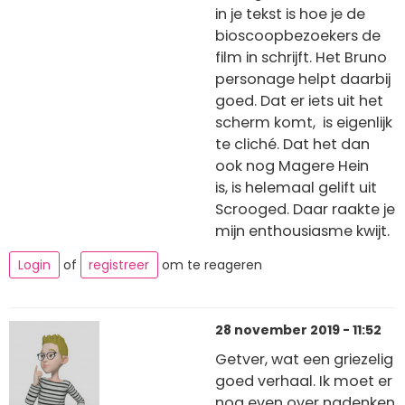
in je tekst is hoe je de
bioscoopbezoekers de
film in schrijft. Het Bruno
personage helpt daarbij
goed. Dat er iets uit het
scherm komt, is eigenlijk
te cliché. Dat het dan
ook nog Magere Hein
is, is helemaal gelift uit
Scrooged. Daar raakte je
mijn enthousiasme kwijt.
Login
of
registreer
om te reageren
28 november 2019 - 11:52
Getver, wat een griezelig
goed verhaal. Ik moet er
nog even over nadenken