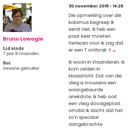
30 november 2019 - 14:26
Die opmerking over die
koksmus begreep ik
eerst niet. Ik heb een
paar keer moeten
Bruno Lowagie
herlezen voor ik zag dat
Lid sinds
er een T ontbrak
👨‍🍳
7 jaar 8 maanden
Ik woon in Vlaanderen. Ik
Rol
Gewone gebruiker
kom zelden in
Maastricht. Dat van die
vlieg is trouwens een
waargebeurde
anekdote. Ik heb ooit
een vlieg doodgeplast
omdat ik dacht dat het
zo'n speciaal
aangebrachte