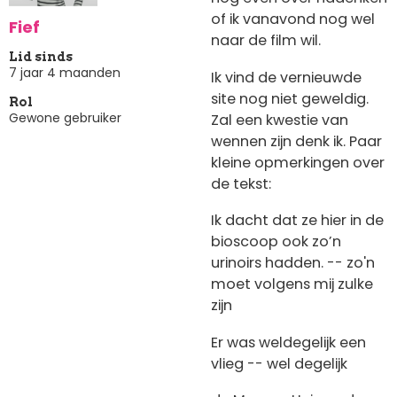
of ik vanavond nog wel
Fief
naar de film wil.
Lid sinds
7 jaar 4 maanden
Ik vind de vernieuwde
site nog niet geweldig.
Rol
Gewone gebruiker
Zal een kwestie van
wennen zijn denk ik. Paar
kleine opmerkingen over
de tekst:
Ik dacht dat ze hier in de
bioscoop ook zo’n
urinoirs hadden. -- zo'n
moet volgens mij zulke
zijn
Er was weldegelijk een
vlieg -- wel degelijk