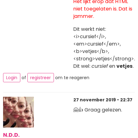
Het lijkt erop dat HTML
niet toegelaten is. Dat is
jammer.
Dit werkt niet:
<i>cursief</i>,
<em>cursief</em>,
<b>vetjes</b>,
<strong>vetjes</strong>.
Dit wel:
cursief
en
vetjes
.
Login
of
registreer
om te reageren
27 november 2019 - 22:37
🤗👍 Graag gelezen.
N.D.D.