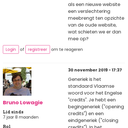
als een nieuwe website
een verslechtering
meebrengt ten opzichte
van de oude website,
wat schieten we er dan
mee op?
Login
of
registreer
om te reageren
30 november 2019 - 17:37
Generiek is het
standaard Vlaamse
woord voor het Engelse
"credits". Je hebt een
Bruno Lowagie
begingeneriek ("opening
Lid sinds
credits") en een
7 jaar 8 maanden
eindgeneriek ("closing
credits"). In het
Rol