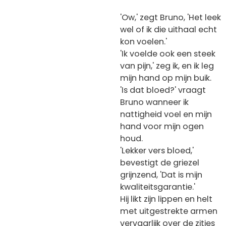
'Ow,' zegt Bruno, 'Het leek
wel of ik die uithaal echt
kon voelen.'
'Ik voelde ook een steek
van pijn,' zeg ik, en ik leg
mijn hand op mijn buik.
'Is dat bloed?' vraagt
Bruno wanneer ik
nattigheid voel en mijn
hand voor mijn ogen
houd.
'Lekker vers bloed,'
bevestigt de griezel
grijnzend, 'Dat is mijn
kwaliteitsgarantie.'
Hij likt zijn lippen en helt
met uitgestrekte armen
vervaarlijk over de zitjes