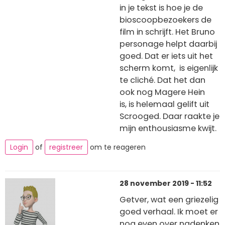
in je tekst is hoe je de
bioscoopbezoekers de
film in schrijft. Het Bruno
personage helpt daarbij
goed. Dat er iets uit het
scherm komt, is eigenlijk
te cliché. Dat het dan
ook nog Magere Hein
is, is helemaal gelift uit
Scrooged. Daar raakte je
mijn enthousiasme kwijt.
Login
of
registreer
om te reageren
28 november 2019 - 11:52
Getver, wat een griezelig
goed verhaal. Ik moet er
nog even over nadenken