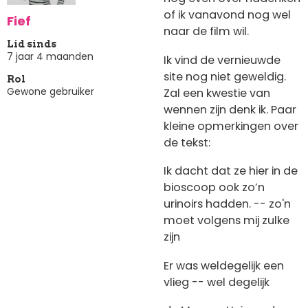
of ik vanavond nog wel
Fief
naar de film wil.
Lid sinds
7 jaar 4 maanden
Ik vind de vernieuwde
site nog niet geweldig.
Rol
Gewone gebruiker
Zal een kwestie van
wennen zijn denk ik. Paar
kleine opmerkingen over
de tekst:
Ik dacht dat ze hier in de
bioscoop ook zo’n
urinoirs hadden. -- zo'n
moet volgens mij zulke
zijn
Er was weldegelijk een
vlieg -- wel degelijk