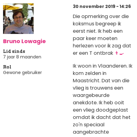
30 november 2019 - 14:26
Die opmerking over die
koksmus begreep ik
eerst niet. Ik heb een
paar keer moeten
Bruno Lowagie
herlezen voor ik zag dat
Lid sinds
er een T ontbrak
👨‍🍳
7 jaar 8 maanden
Ik woon in Vlaanderen. Ik
Rol
Gewone gebruiker
kom zelden in
Maastricht. Dat van die
vlieg is trouwens een
waargebeurde
anekdote. Ik heb ooit
een vlieg doodgeplast
omdat ik dacht dat het
zo'n speciaal
aangebrachte