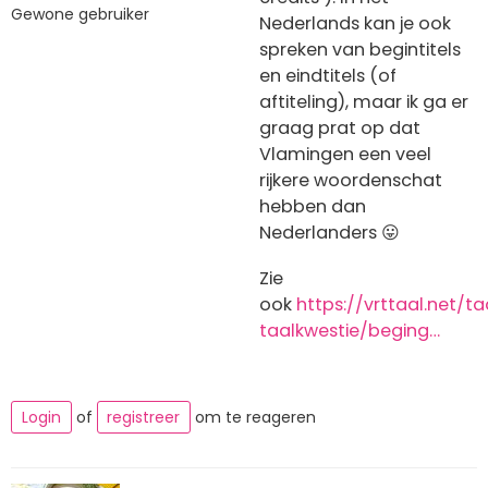
Gewone gebruiker
Nederlands kan je ook
spreken van begintitels
en eindtitels (of
aftiteling), maar ik ga er
graag prat op dat
Vlamingen een veel
rijkere woordenschat
hebben dan
Nederlanders 😛
Zie
ook
https://vrttaal.net/t
taalkwestie/beging…
Login
of
registreer
om te reageren