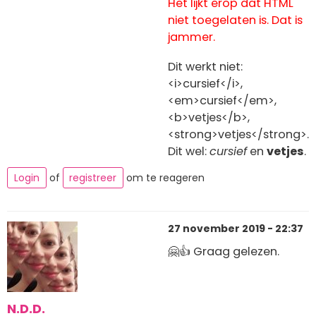
Het lijkt erop dat HTML
niet toegelaten is. Dat is
jammer.
Dit werkt niet:
<i>cursief</i>,
<em>cursief</em>,
<b>vetjes</b>,
<strong>vetjes</strong>.
Dit wel:
cursief
en
vetjes
.
Login
of
registreer
om te reageren
27 november 2019 - 22:37
🤗👍 Graag gelezen.
N.D.D.