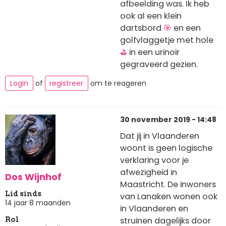
afbeelding was. Ik heb
ook al een klein
dartsbord
🎯
en een
golfvlaggetje met hole
⛳
in een urinoir
gegraveerd gezien.
Login
of
registreer
om te reageren
30 november 2019 - 14:48
Dat jij in Vlaanderen
woont is geen logische
verklaring voor je
afwezigheid in
Dos Wijnhof
Maastricht. De inwoners
Lid sinds
van Lanaken wonen ook
14 jaar 8 maanden
in Vlaanderen en
struinen dagelijks door
Rol