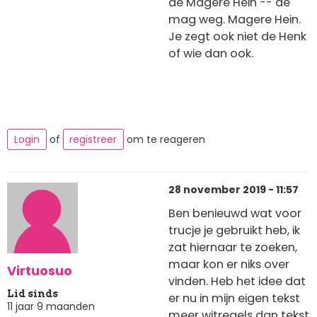
de Magere Hein -- de
mag weg. Magere Hein.
Je zegt ook niet de Henk
of wie dan ook.
Login
of
registreer
om te reageren
28 november 2019 - 11:57
Ben benieuwd wat voor
trucje je gebruikt heb, ik
zat hiernaar te zoeken,
maar kon er niks over
Virtuosuo
vinden. Heb het idee dat
Lid sinds
er nu in mijn eigen tekst
11 jaar 9 maanden
meer witregels dan tekst