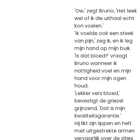
'Ow,' zegt Bruno, 'Het leek
wel of ik die uithaal echt
kon voelen.'
'Ik voelde ook een steek
van pijn,' zeg ik, en ik leg
mijn hand op mijn buik.
'Is dat bloed?' vraagt
Bruno wanneer ik
nattigheid voel en mijn
hand voor mijn ogen
houd.
'Lekker vers bloed,'
bevestigt de griezel
grijnzend, 'Dat is mijn
kwaliteitsgarantie.'
Hij likt zijn lippen en helt
met uitgestrekte armen
vervaarlijk over de zitjes