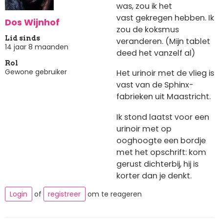
was, zou ik het
vast gekregen hebben. Ik
Dos Wijnhof
zou de koksmus
Lid sinds
veranderen. (Mijn tablet
14 jaar 8 maanden
deed het vanzelf al)
Rol
Gewone gebruiker
Het urinoir met de vlieg is
vast van de Sphinx-
fabrieken uit Maastricht.
Ik stond laatst voor een
urinoir met op
ooghoogte een bordje
met het opschrift: kom
gerust dichterbij, hij is
korter dan je denkt.
Login
of
registreer
om te reageren