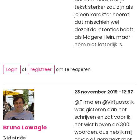
tekst sterker zou zijn als
je een karakter neemt
dat misschien wel
dezelfde intenties heeft
als Magere Hein, maar
hem niet letterlijk is.
Login
of
registreer
om te reageren
28 november 2019 - 12:57
@Tilma en @Virtuoso: ik
was gisteren aan het
schrijven en zat voor ik
het wist boven de 300
Bruno Lowagie
woorden, dus heb ik mij
Lid sinds
ervan af gemaakt met