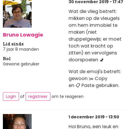
30 november 2019 - 17:47
Wat die vlieg betreft:
mikken op de vleugels
om hem immobiel te
maken (niet
Bruno Lowagie
druppelgewijs; er moet
Lid sinds
toch wat kracht op
7 jaar 8 maanden
zitten) en vervolgens
doorspoelen 🚽
Rol
Gewone gebruiker
Wat de emoji's betreft:
gewoon ✂️ Copy
en 📋 Paste gebruiken.
Login
of
registreer
om te reageren
1 december 2019 - 13:50
Hoi Bruno, een leuk en