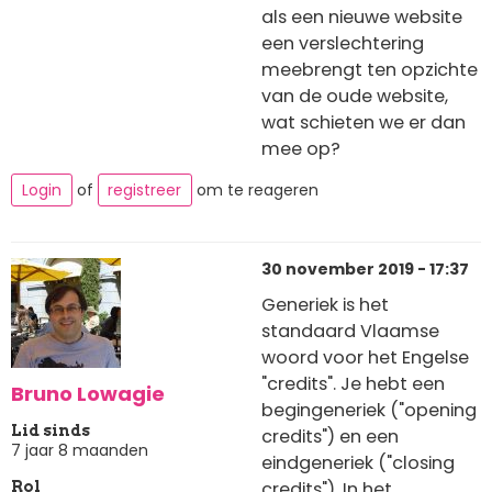
als een nieuwe website
een verslechtering
meebrengt ten opzichte
van de oude website,
wat schieten we er dan
mee op?
Login
of
registreer
om te reageren
30 november 2019 - 17:37
Generiek is het
standaard Vlaamse
woord voor het Engelse
"credits". Je hebt een
Bruno Lowagie
begingeneriek ("opening
Lid sinds
credits") en een
7 jaar 8 maanden
eindgeneriek ("closing
credits"). In het
Rol