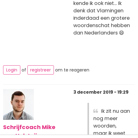
kende ik ook niet... Ik
denk dat Vlamingen
inderdaad een grotere
woordenschat hebben
dan Nederlanders 😄
Login
of
registreer
om te reageren
3 december 2019 - 19:29
Ik zit nu aan
nog meer
woorden,
Schrijfcoach Mike
maar ik weet
van Holsteijn