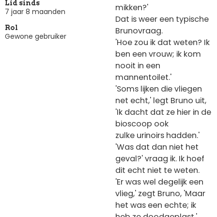
Lid sinds
mikken?'
7 jaar 8 maanden
Dat is weer een typische
Rol
Brunovraag.
Gewone gebruiker
'Hoe zou ik dat weten? Ik
ben een vrouw; ik kom
nooit in een
mannentoilet.'
'Soms lijken die vliegen
net echt,' legt Bruno uit,
'Ik dacht dat ze hier in de
bioscoop ook
zulke urinoirs hadden.'
'Was dat dan niet het
geval?' vraag ik. Ik hoef
dit echt niet te weten.
'Er was wel degelijk een
vlieg,' zegt Bruno, 'Maar
het was een echte; ik
heb ze doodgeplast.'