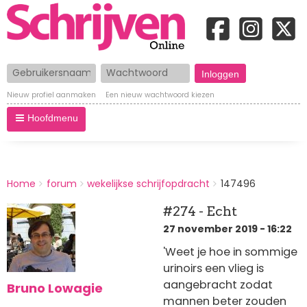
Gebruikersnaam
Wachtwoord
Nieuw profiel aanmaken
Een nieuw wachtwoord kiezen
Hoofdmenu
BREADCRUMBS
Home
forum
wekelijkse schrijfopdracht
147496
You
are
#274 - Echt
here:
27 november 2019 - 16:22
'Weet je hoe in sommige
urinoirs een vlieg is
aangebracht zodat
Bruno Lowagie
mannen beter zouden