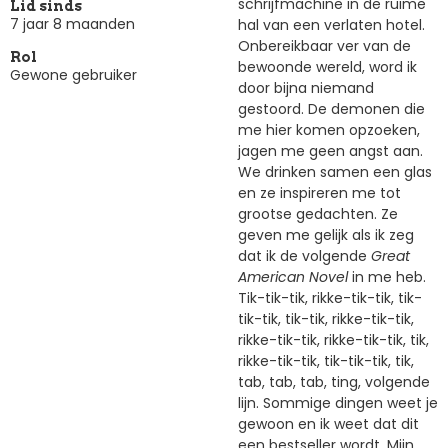
schrijfmachine in de ruime
Lid sinds
7 jaar 8 maanden
hal van een verlaten hotel.
Onbereikbaar ver van de
Rol
bewoonde wereld, word ik
Gewone gebruiker
door bijna niemand
gestoord. De demonen die
me hier komen opzoeken,
jagen me geen angst aan.
We drinken samen een glas
en ze inspireren me tot
grootse gedachten. Ze
geven me gelijk als ik zeg
dat ik de volgende
Great
American Novel
in me heb.
Tik-tik-tik, rikke-tik-tik, tik-
tik-tik, tik-tik, rikke-tik-tik,
rikke-tik-tik, rikke-tik-tik, tik,
rikke-tik-tik, tik-tik-tik, tik,
tab, tab, tab, ting, volgende
lijn. Sommige dingen weet je
gewoon en ik weet dat dit
een bestseller wordt. Mijn