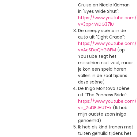
Cruise en Nicole Kidman
in "Eyes Wide Shut":
https://www.youtube.com
v=3pp4WDG37iU
De creepy scène in de
auto uit "Eight Grade":
https://www.youtube.com
v=AcSDeQhGGFM
(op
YouTube zegt het
misschien niet veel, maar
je kon een speld horen
vallen in de zaal tijdens
deze scène)
De Inigo Montoya scène
uit "The Princess Bride":
https://www.youtube.com
v=_ZuDBJHUT-k
(Ik heb
mijn oudste zoon Inigo
genoemd)
Ik heb als kind tranen met
tuiten gehuild tijdens het