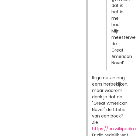
dat ik
het in
me
had.
Mijn
meesterwer
de
Great
American
Novel"
Ik ga de zin nog
eens herbekijken,
maar waarom
denk je dat de
"Great American
Novel" de titel is
van een boek?
Zie
https://en.wikipedi
Er zijn redelijk wat