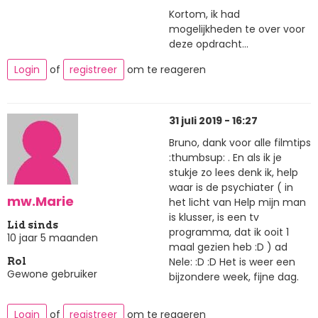
Kortom, ik had
mogelijkheden te over voor
deze opdracht...
Login
of
registreer
om te reageren
31 juli 2019 - 16:27
Bruno, dank voor alle filmtips
:thumbsup: . En als ik je
stukje zo lees denk ik, help
waar is de psychiater ( in
mw.Marie
het licht van Help mijn man
is klusser, is een tv
Lid sinds
programma, dat ik ooit 1
10 jaar 5 maanden
maal gezien heb :D ) ad
Nele: :D :D Het is weer een
Rol
Gewone gebruiker
bijzondere week, fijne dag.
Login
of
registreer
om te reageren