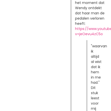
het moment dat
Wendy ontdekt
dat haar man de
pedalen verloren
heeft:
https://www.youtu
v=jeOevu4zC5o
"waarvan
ik
altijd
al wist
dat ik
hem
in me
had."
Dit
stuk
leest
voor
mij