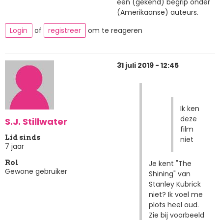
een (gekend) begrip onder
(Amerikaanse) auteurs.
Login
of
registreer
om te reageren
31 juli 2019 - 12:45
Ik ken
deze
S.J. Stillwater
film
Lid sinds
niet
7 jaar
Je kent "The
Rol
Gewone gebruiker
Shining" van
Stanley Kubrick
niet? Ik voel me
plots heel oud.
Zie bij voorbeeld