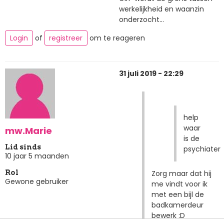
werkelijkheid en waanzin
onderzocht...
Login
of
registreer
om te reageren
31 juli 2019 - 22:29
help
waar
mw.Marie
is de
Lid sinds
psychiater
10 jaar 5 maanden
Zorg maar dat hij
Rol
Gewone gebruiker
me vindt voor ik
met een bijl de
badkamerdeur
bewerk :D