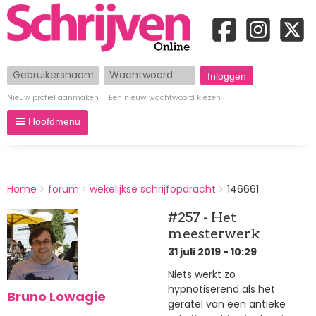
Gebruikersnaam
Wachtwoord
Nieuw profiel aanmaken
Een nieuw wachtwoord kiezen
Hoofdmenu
BREADCRUMBS
Home
forum
wekelijkse schrijfopdracht
146661
You
are
#257 - Het
here:
meesterwerk
31 juli 2019 - 10:29
Niets werkt zo
hypnotiserend als het
Bruno Lowagie
geratel van een antieke