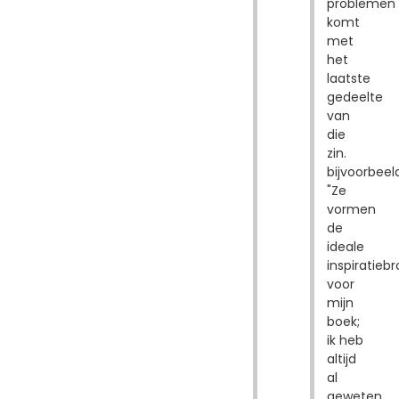
problemen
komt
met
het
laatste
gedeelte
van
die
zin.
bijvoorbeel
"Ze
vormen
de
ideale
inspiratieb
voor
mijn
boek;
ik heb
altijd
al
geweten