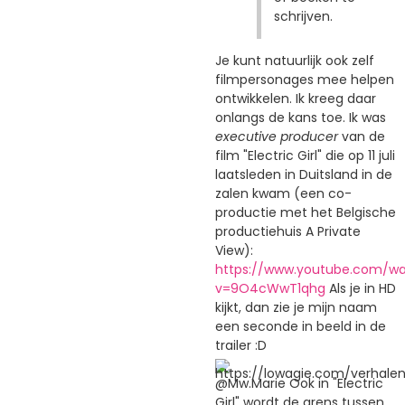
schrijven.
Je kunt natuurlijk ook zelf
filmpersonages mee helpen
ontwikkelen. Ik kreeg daar
onlangs de kans toe. Ik was
executive producer
van de
film "Electric Girl" die op 11 juli
laatsleden in Duitsland in de
zalen kwam (een co-
productie met het Belgische
productiehuis A Private
View):
https://www.youtube.com/w
v=9O4cWwT1qhg
Als je in HD
kijkt, dan zie je mijn naam
een seconde in beeld in de
trailer :D
@Mw.Marie Ook in "Electric
Girl" wordt de grens tussen