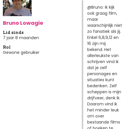
@Bruno: ik kijk
ook graag film,
maar
Bruno Lowagie
waarschijnlijk niet
zo fanatiek als jij.
Lid sinds
Enkel 6,8,9,12 en
7 jaar 8 maanden
16 zijn mij
Rol
bekend. Het
Gewone gebruiker
allerleukste van
schrijven vind ik
dat je zelf
personages en
situaties kunt
bedenken. Zelf
scheppen is mijn
drijfveer, denk ik.
Daarom vind ik
het minder leuk
om over
bestaande films
of boeken te