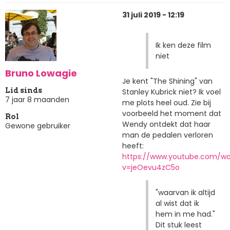
31 juli 2019 - 12:19
Ik ken deze film
niet
Bruno Lowagie
Je kent "The Shining" van
Lid sinds
Stanley Kubrick niet? Ik voel
7 jaar 8 maanden
me plots heel oud. Zie bij
voorbeeld het moment dat
Rol
Wendy ontdekt dat haar
Gewone gebruiker
man de pedalen verloren
heeft:
https://www.youtube.com/w
v=jeOevu4zC5o
"waarvan ik altijd
al wist dat ik
hem in me had."
Dit stuk leest