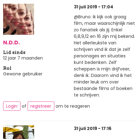
31 juli 2019 - 17:04
@Bruno: ik kijk ook graag
film, maar waarschijnlijk niet
zo fanatiek als jij. Enkel
6,8,9,12 en 16 zijn mij bekend.
N.D.D.
Het allerleukste van
schrijven vind ik dat je zelf
Lid sinds
personages en situaties
12 jaar 7 maanden
kunt bedenken. Zelf
scheppen is mijn drijfveer,
Rol
Gewone gebruiker
denk ik. Daarom vind ik het
minder leuk om over
bestaande films of boeken
te schrijven.
Login
of
registreer
om te reageren
31 juli 2019 - 17:16