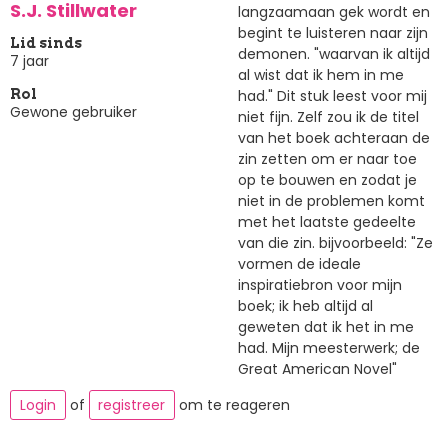
S.J. Stillwater
langzaamaan gek wordt en
begint te luisteren naar zijn
Lid sinds
demonen. "waarvan ik altijd
7 jaar
al wist dat ik hem in me
had." Dit stuk leest voor mij
Rol
Gewone gebruiker
niet fijn. Zelf zou ik de titel
van het boek achteraan de
zin zetten om er naar toe
op te bouwen en zodat je
niet in de problemen komt
met het laatste gedeelte
van die zin. bijvoorbeeld: "Ze
vormen de ideale
inspiratiebron voor mijn
boek; ik heb altijd al
geweten dat ik het in me
had. Mijn meesterwerk; de
Great American Novel"
Login
of
registreer
om te reageren