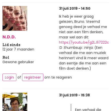
31 juli 2019 - 14:50
Ik heb je weer graag
gelezen, Bruno. Vreemd
genoeg deed je verhaal me
niet aan een film denken,
N.D.D.
maar wel aan dit:
https://youtu.be/g2LJ1i7222c
Lid sinds
:D :thumbsup: :ninja: (Een
12 jaar 7 maanden
verhaal die me aan muziek
herinnert vind ik meer waard
Rol
Gewone gebruiker
dan eentje die me aan een
film doet denken.)
Login
of
registreer
om te reageren
31 juli 2019 - 15:38
Een verhaal die