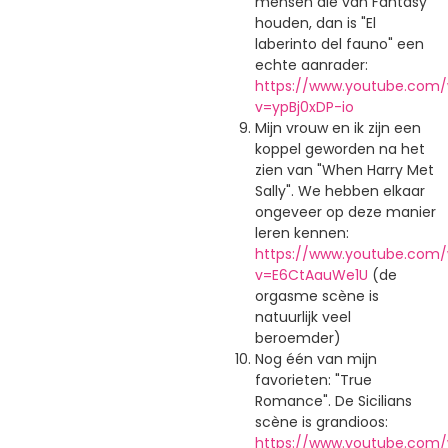
mensen die van Fantasy
houden, dan is "El
laberinto del fauno" een
echte aanrader:
https://www.youtube.com
v=ypBj0xDP-io
Mijn vrouw en ik zijn een
koppel geworden na het
zien van "When Harry Met
Sally". We hebben elkaar
ongeveer op deze manier
leren kennen:
https://www.youtube.com
v=E6CtAauWe1U
(de
orgasme scène is
natuurlijk veel
beroemder)
Nog één van mijn
favorieten: "True
Romance". De Sicilians
scène is grandioos:
https://www.youtube.com