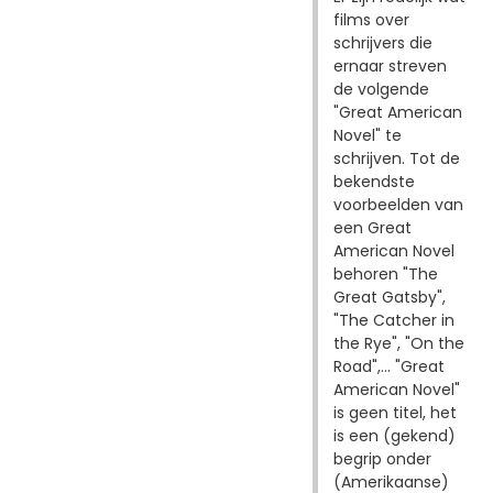
films over
schrijvers die
ernaar streven
de volgende
"Great American
Novel" te
schrijven. Tot de
bekendste
voorbeelden van
een Great
American Novel
behoren "The
Great Gatsby",
"The Catcher in
the Rye", "On the
Road",... "Great
American Novel"
is geen titel, het
is een (gekend)
begrip onder
(Amerikaanse)