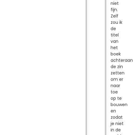
niet
fijn.
Zelf
zou ik
de
titel
van
het
boek
achteraan
de zin
zetten
om er
naar
toe
op te
bouwen
en
zodat
je niet
in de