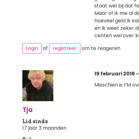
staat wel bij dat h
Maar of ik me al d
hoeveel geld ik ka
en ik weet zeker da
centen wel over kr
Login
of
registreer
om te reageren
19 februari 2016 -
Misschien is FM ove
Tja
Lid sinds
17 jaar 3 maanden