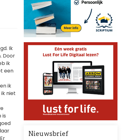
gd. Ik
. Door
eb ik
et een
en ik
ik niet
we
 is
 goed
laar
Nieuwsbrief
 Er