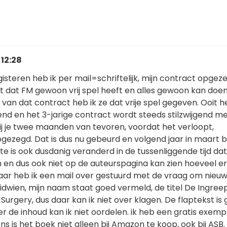
 12:28
isteren heb ik per mail=schriftelijk, mijn contract opgeze
t dat FM gewoon vrij spel heeft en alles gewoon kan doen
an dat contract heb ik ze dat vrije spel gegeven. Ooit h
nd en het 3-jarige contract wordt steeds stilzwijgend m
ij je twee maanden van tevoren, voordat het verloopt,
opgezegd. Dat is dus nu gebeurd en volgend jaar in maart b
te is ook dusdanig veranderd in de tussenliggende tijd dat 
 en dus ook niet op de auteurspagina kan zien hoeveel er
daar heb ik een mail over gestuurd met de vraag om nieu
dwien, mijn naam staat goed vermeld, de titel De Ingreep
Surgery, dus daar kan ik niet over klagen. De flaptekst is
r de inhoud kan ik niet oordelen. ik heb een gratis exemp
s is het boek niet alleen bij Amazon te koop, ook bij ASB.