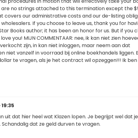
nal procedures in motion that will effectively take your b
are no strings attached to this termination except the $
t covers our administrative costs and our de-listing obli
wholesalers. If you choose to leave us, thank you for hav
ar Books author; it has been an honor for us. But if you 
e love you! MIJN COMMENTAAR: nee, ik kan niet zien hoeve
verkocht zijn, in kan niet inloggen, maar neem aan dat
n niet vanzelf in voorraad bij online boekhandels liggen. 
ollar te vragen, als je het contract wil opzeggen!!! Ik ben
 19:35
 uit dat hier heel wat Klazen lopen. Je begrijpt wel dat j
en. Schandalig dat ze geld durven te vragen.