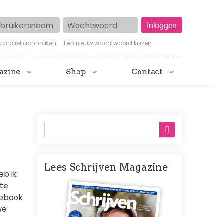
ruikersnaam
Wachtwoord
w profiel aanmaken
Een nieuw wachtwoord kiezen
azine
Shop
Contact
Lees Schrijven Magazine
eb ik
Afbeelding
rte
cebook
we