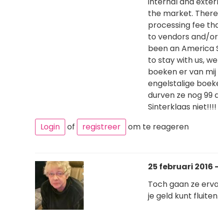
internal and exter
the market. There 
processing fee tha
to vendors and/or 
been an America St
to stay with us, w
boeken er van mij 
engelstalige boeke
durven ze nog 99 d
Sinterklaas niet!!!!
Login
of
registreer
om te reageren
25 februari 2016 -
Toch gaan ze ervan
je geld kunt fluit