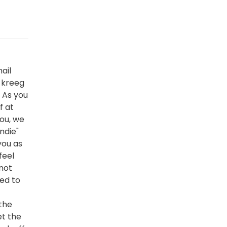
ail
k kreeg
 As you
f at
you, we
ndie"
you as
feel
not
ned to
 the
et the