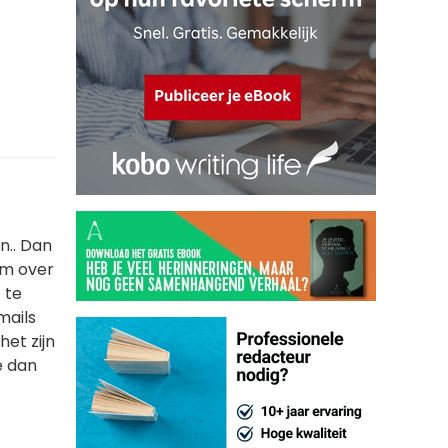
n.. Dan
om over
 te
mails
het zijn
e dan