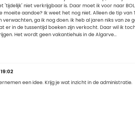
et 'tijdelijk' niet verkrijgbaar is. Daar moet ik voor naar B
ie moeite aandoe? Ik weet het nog niet. Alleen de tip van T
n verwachten, ga ik nog doen. ik heb al jaren niks van ze
t er in de tussentijd boeken zijn verkocht. Daar wil ik toc
ijgen. Het wordt geen vakantiehuis in de Algarve...
 19:02
rnemen een idee. Krijg je wat inzicht in de administratie.