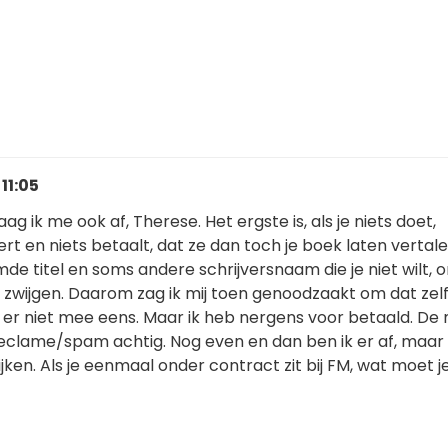
 11:05
g ik me ook af, Therese. Het ergste is, als je niets doet,
t en niets betaalt, dat ze dan toch je boek laten vertale
mde titel en soms andere schrijversnaam die je niet wilt, 
 zwijgen. Daarom zag ik mij toen genoodzaakt om dat zelf
t er niet mee eens. Maar ik heb nergens voor betaald. De 
 reclame/spam achtig. Nog even en dan ben ik er af, maar 
ken. Als je eenmaal onder contract zit bij FM, wat moet j