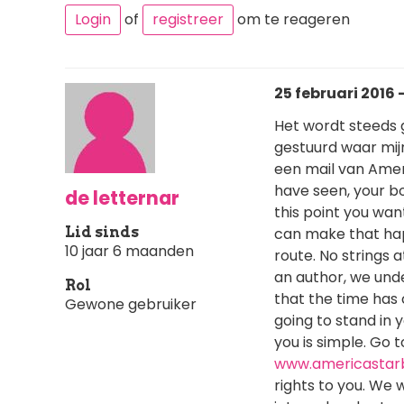
Login
of
registreer
om te reageren
25 februari 2016 -
Het wordt steeds 
gestuurd waar mijn
een mail van Amer
have seen, your bo
de letternar
this point you wan
Lid sinds
can make that hap
10 jaar 6 maanden
route. No strings 
an author, we unde
Rol
that the time has 
Gewone gebruiker
going to stand in 
you is simple. Go
www.americastarb
rights to you. We 