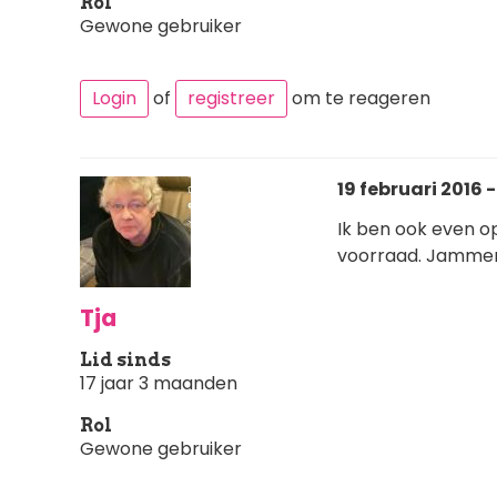
Rol
Gewone gebruiker
Login
of
registreer
om te reageren
19 februari 2016 -
Ik ben ook even op
voorraad. Jammer
Tja
Lid sinds
17 jaar 3 maanden
Rol
Gewone gebruiker