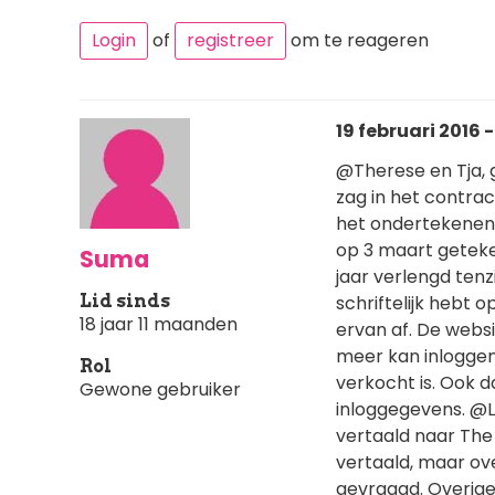
Login
of
registreer
om te reageren
19 februari 2016 -
@Therese en Tja, g
zag in het contrac
het ondertekenen v
op 3 maart geteke
Suma
jaar verlengd tenz
Lid sinds
schriftelijk hebt 
18 jaar 11 maanden
ervan af. De websi
meer kan inloggen
Rol
verkocht is. Ook 
Gewone gebruiker
inloggegevens. @Li
vertaald naar The 
vertaald, maar ove
gevraagd. Overigen