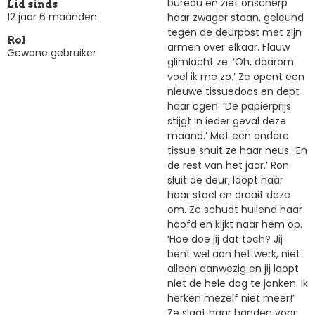
bureau en ziet onscherp
Lid sinds
12 jaar 6 maanden
haar zwager staan, geleund
tegen de deurpost met zijn
Rol
armen over elkaar. Flauw
Gewone gebruiker
glimlacht ze. ‘Oh, daarom
voel ik me zo.’ Ze opent een
nieuwe tissuedoos en dept
haar ogen. ‘De papierprijs
stijgt in ieder geval deze
maand.’ Met een andere
tissue snuit ze haar neus. ‘En
de rest van het jaar.’ Ron
sluit de deur, loopt naar
haar stoel en draait deze
om. Ze schudt huilend haar
hoofd en kijkt naar hem op.
‘Hoe doe jij dat toch? Jij
bent wel aan het werk, niet
alleen aanwezig en jij loopt
niet de hele dag te janken. Ik
herken mezelf niet meer!’
Ze slaat haar handen voor