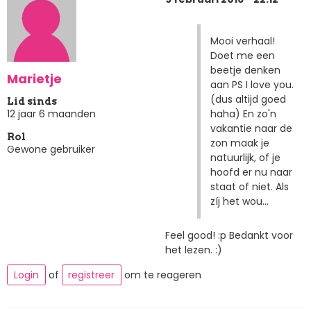
Mooi verhaal!
Doet me een
beetje denken
Marietje
aan PS I love you.
(dus altijd goed
Lid sinds
haha) En zo'n
12 jaar 6 maanden
vakantie naar de
Rol
zon maak je
Gewone gebruiker
natuurlijk, of je
hoofd er nu naar
staat of niet. Als
zíj het wou...
Feel good! :p Bedankt voor
het lezen. :)
Login
of
registreer
om te reageren