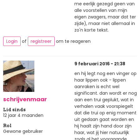
me eerlijk gezegd geen van
alle voorstellen van mijn
eigen zwagers, maar dat ter
zijde), maar niet allemaal in
zo'n korte tekst.
Login
of
registreer
om te reageren
9 februari 2016 - 21:38
en hij legt nog een vinger op
haar lippen ook - lippen
aanraken is echt wel
significant. dan wordt er nog
schrijvenmaar
aan een trui geplukt, wat in
verhalen vaak voorspiegelt
Lid sinds
dat die trui op enig moment
12 jaar 4 maanden
uit gedaan gaat worden en
hij haalt zijn hand door zijn
Rol
Gewone gebruiker
haar, wat jij hier natuurlijk
zoals al het voorgaande