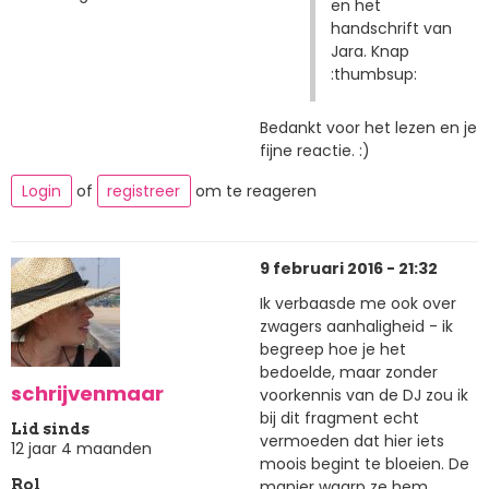
en het
handschrift van
Jara. Knap
:thumbsup:
Bedankt voor het lezen en je
fijne reactie. :)
Login
of
registreer
om te reageren
9 februari 2016 - 21:32
Ik verbaasde me ook over
zwagers aanhaligheid - ik
begreep hoe je het
bedoelde, maar zonder
schrijvenmaar
voorkennis van de DJ zou ik
bij dit fragment echt
Lid sinds
vermoeden dat hier iets
12 jaar 4 maanden
moois begint te bloeien. De
manier waarp ze hem
Rol