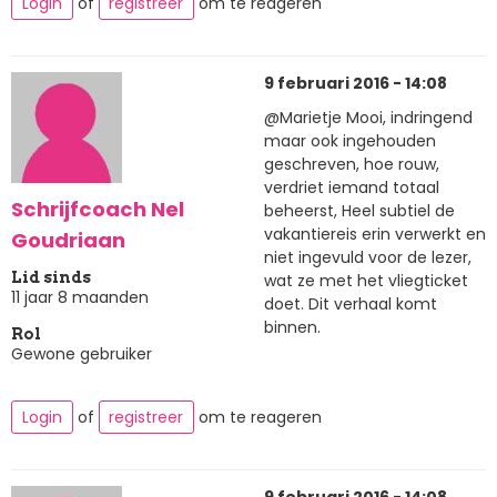
Login
of
registreer
om te reageren
9 februari 2016 - 14:08
@Marietje Mooi, indringend
maar ook ingehouden
geschreven, hoe rouw,
verdriet iemand totaal
Schrijfcoach Nel
beheerst, Heel subtiel de
vakantiereis erin verwerkt en
Goudriaan
niet ingevuld voor de lezer,
Lid sinds
wat ze met het vliegticket
11 jaar 8 maanden
doet. Dit verhaal komt
binnen.
Rol
Gewone gebruiker
Login
of
registreer
om te reageren
9 februari 2016 - 14:08