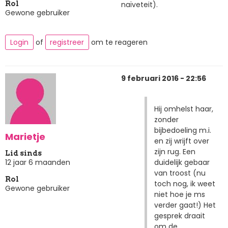
naïveteit).
Rol
Gewone gebruiker
Login
of
registreer
om te reageren
9 februari 2016 - 22:56
Hij omhelst haar,
zonder
bijbedoeling m.i.
Marietje
en zij wrijft over
zijn rug. Een
Lid sinds
duidelijk gebaar
12 jaar 6 maanden
van troost (nu
Rol
toch nog, ik weet
Gewone gebruiker
niet hoe je ms
verder gaat!) Het
gesprek draait
om de