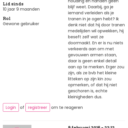
houding en handen geen
Lid sinds
blijf weet. Daarbij, ga je
10 jaar 9 maanden
iemand verleiden als je
tranen in je ogen hebt? Ik
Rol
Gewone gebruiker
denk niet dat hij door tranen
medelijden wil opwekken, hij
beseft zelf wat ze
doormaakt. En er is nu niets
verkeerds aan om met
gevouwen armen staan,
daar is geen enkel detail
aan op te merken. Erger zou
zijn, als ze bvb het kleine
litteken op zijn kin zou
opmerken, of dat hij niet
geschoren is, echte
kleinigheden dus.
Login
of
registreer
om te reageren
9 februari 2016 - 22:12