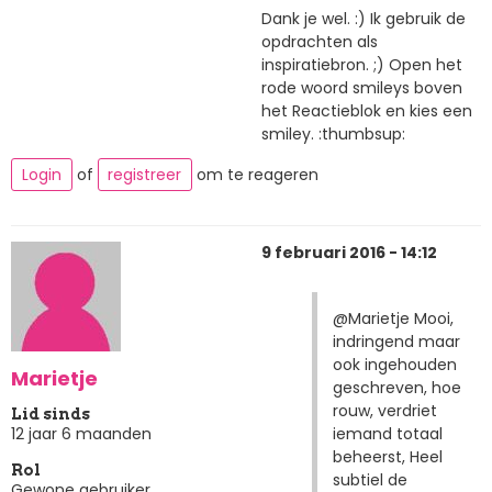
Dank je wel. :) Ik gebruik de
opdrachten als
inspiratiebron. ;) Open het
rode woord smileys boven
het Reactieblok en kies een
smiley. :thumbsup:
Login
of
registreer
om te reageren
9 februari 2016 - 14:12
@Marietje Mooi,
indringend maar
ook ingehouden
Marietje
geschreven, hoe
rouw, verdriet
Lid sinds
iemand totaal
12 jaar 6 maanden
beheerst, Heel
Rol
subtiel de
Gewone gebruiker