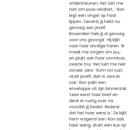
ondersteunen. Het lukt me
niet om jouw verdriet…’ Ron
legt een vinger op haar
lippen. ’Lieverd, jij hebt nu
genoeg aan jezelf.
Bovendien heb jij al genoeg
voor ons gezorgd.’ Hij kijkt
naar haar slordige haren. ‘Ik
maak me zorgen om jou,’
en plukt aan haar vormloze,
zwarte trui. ‘Het lukt me niet
zonder Jara.’ ‘Kom tot rust,
vindt jezelf, dan is Jara er
ook.’ Ron pakt een
enveloppe uit zijn binnenzak.
‘Lees eerst haar brief en
denk er rustig over na
voordat jij beslist. Bedenk
dat het haar wens is.’ Ze kijkt
hem vragend aan. Ron aait
haar wang, drukt een kus op