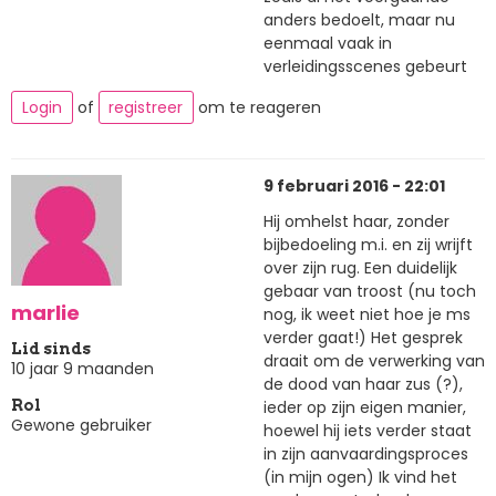
anders bedoelt, maar nu
eenmaal vaak in
verleidingsscenes gebeurt
Login
of
registreer
om te reageren
9 februari 2016 - 22:01
Hij omhelst haar, zonder
bijbedoeling m.i. en zij wrijft
over zijn rug. Een duidelijk
gebaar van troost (nu toch
marlie
nog, ik weet niet hoe je ms
verder gaat!) Het gesprek
Lid sinds
draait om de verwerking van
10 jaar 9 maanden
de dood van haar zus (?),
ieder op zijn eigen manier,
Rol
Gewone gebruiker
hoewel hij iets verder staat
in zijn aanvaardingsproces
(in mijn ogen) Ik vind het