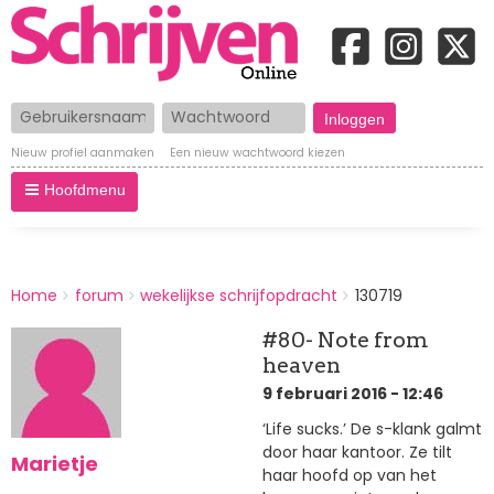
Gebruikersnaam
Wachtwoord
Nieuw profiel aanmaken
Een nieuw wachtwoord kiezen
Hoofdmenu
BREADCRUMBS
Home
forum
wekelijkse schrijfopdracht
130719
You
are
#80- Note from
here:
heaven
9 februari 2016 - 12:46
‘Life sucks.’ De s-klank galmt
door haar kantoor. Ze tilt
Marietje
haar hoofd op van het