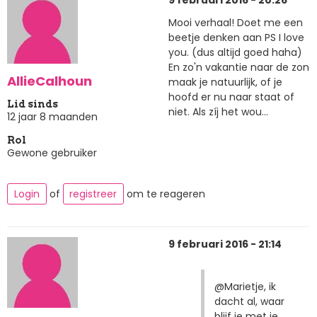
9 februari 2016 - 20:26
Mooi verhaal! Doet me een
beetje denken aan PS I love
you. (dus altijd goed haha)
En zo'n vakantie naar de zon
AllieCalhoun
maak je natuurlijk, of je
hoofd er nu naar staat of
Lid sinds
niet. Als zíj het wou...
12 jaar 8 maanden
Rol
Gewone gebruiker
Login
of
registreer
om te reageren
9 februari 2016 - 21:14
@Marietje, ik
dacht al, waar
blijf je met je