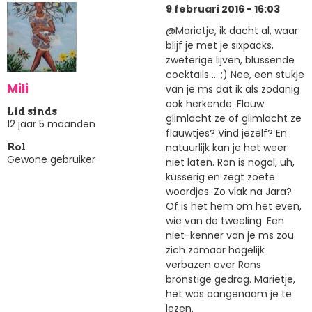
9 februari 2016 - 16:03
@Marietje, ik dacht al, waar
blijf je met je sixpacks,
zweterige lijven, blussende
cocktails ... ;) Nee, een stukje
Mili
van je ms dat ik als zodanig
ook herkende. Flauw
Lid sinds
glimlacht ze of glimlacht ze
12 jaar 5 maanden
flauwtjes? Vind jezelf? En
natuurlijk kan je het weer
Rol
Gewone gebruiker
niet laten. Ron is nogal, uh,
kusserig en zegt zoete
woordjes. Zo vlak na Jara?
Of is het hem om het even,
wie van de tweeling. Een
niet-kenner van je ms zou
zich zomaar hogelijk
verbazen over Rons
bronstige gedrag. Marietje,
het was aangenaam je te
lezen.