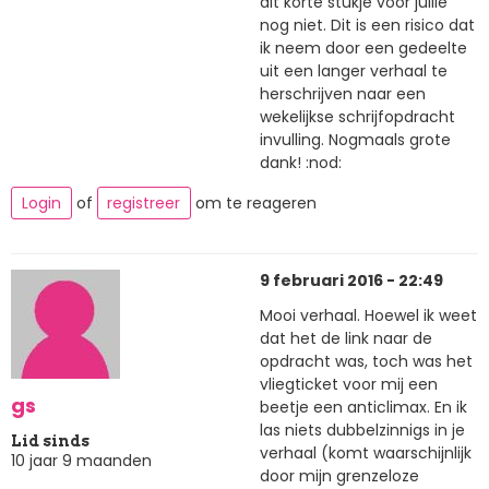
dit korte stukje voor jullie
nog niet. Dit is een risico dat
ik neem door een gedeelte
uit een langer verhaal te
herschrijven naar een
wekelijkse schrijfopdracht
invulling. Nogmaals grote
dank! :nod:
Login
of
registreer
om te reageren
9 februari 2016 - 22:49
Mooi verhaal. Hoewel ik weet
dat het de link naar de
opdracht was, toch was het
vliegticket voor mij een
gs
beetje een anticlimax. En ik
las niets dubbelzinnigs in je
Lid sinds
verhaal (komt waarschijnlijk
10 jaar 9 maanden
door mijn grenzeloze