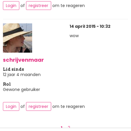
Login
of
registreer
om te reageren
14 april 2015 - 10:32
wow
schrijvenmaar
Lid sinds
12 jaar 4 maanden
Rol
Gewone gebruiker
Login
of
registreer
om te reageren
Paginering
Huidige
1
Page
2