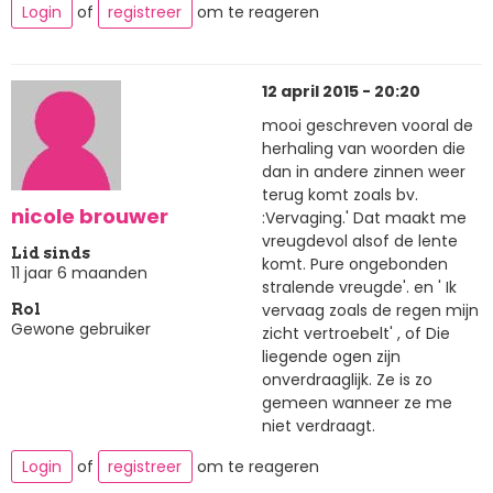
Login
of
registreer
om te reageren
12 april 2015 - 20:20
mooi geschreven vooral de
herhaling van woorden die
dan in andere zinnen weer
terug komt zoals bv.
nicole brouwer
:Vervaging.' Dat maakt me
vreugdevol alsof de lente
Lid sinds
komt. Pure ongebonden
11 jaar 6 maanden
stralende vreugde'. en ' Ik
vervaag zoals de regen mijn
Rol
Gewone gebruiker
zicht vertroebelt' , of Die
liegende ogen zijn
onverdraaglijk. Ze is zo
gemeen wanneer ze me
niet verdraagt.
Login
of
registreer
om te reageren