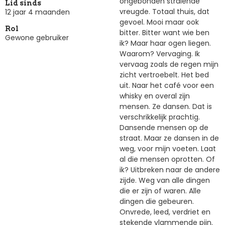
ongebonden stralende
Lid sinds
vreugde. Totaal thuis, dat
12 jaar 4 maanden
gevoel. Mooi maar ook
Rol
bitter. Bitter want wie ben
Gewone gebruiker
ik? Maar haar ogen liegen.
Waarom? Vervaging. Ik
vervaag zoals de regen mijn
zicht vertroebelt. Het bed
uit. Naar het café voor een
whisky en overal zijn
mensen. Ze dansen. Dat is
verschrikkelijk prachtig.
Dansende mensen op de
straat. Maar ze dansen in de
weg, voor mijn voeten. Laat
al die mensen oprotten. Of
ik? Uitbreken naar de andere
zijde. Weg van alle dingen
die er zijn of waren. Alle
dingen die gebeuren.
Onvrede, leed, verdriet en
stekende vlammende pijn.