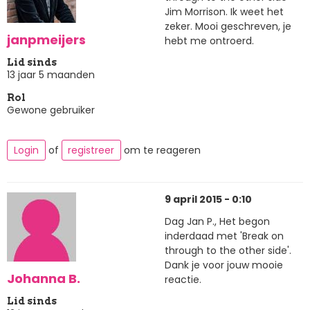
Jim Morrison. Ik weet het
zeker. Mooi geschreven, je
janpmeijers
hebt me ontroerd.
Lid sinds
13 jaar 5 maanden
Rol
Gewone gebruiker
Login
of
registreer
om te reageren
9 april 2015 - 0:10
Dag Jan P., Het begon
inderdaad met 'Break on
through to the other side'.
Dank je voor jouw mooie
Johanna B.
reactie.
Lid sinds