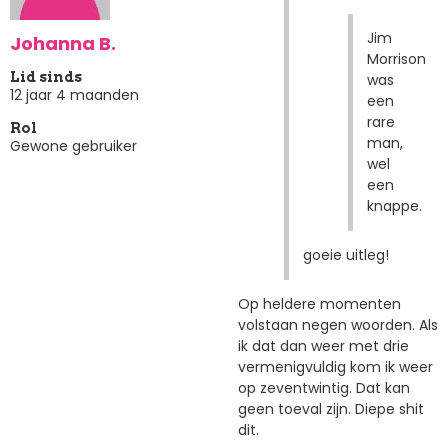
Jim
Johanna B.
Morrison
Lid sinds
was
12 jaar 4 maanden
een
rare
Rol
man,
Gewone gebruiker
wel
een
knappe.
goeie uitleg!
Op heldere momenten
volstaan negen woorden. Als
ik dat dan weer met drie
vermenigvuldig kom ik weer
op zeventwintig. Dat kan
geen toeval zijn. Diepe shit
dit.