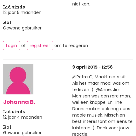
niet ken.
Lid sinds
12 jaar 5 maanden
Rol
Gewone gebruiker
Login
of
registreer
om te reageren
9 april 2015 - 12:56
@Petra O, Maakt niets uit.
Als het maar mooi was om
te lezen :). @Anne, Jim
Morrison was een rare man,
Johanna B.
wel een knappe. En The
Doors maken ook nog eens
Lid sinds
mooie muziek. Misschien
12 jaar 4 maanden
best interessant om eens te
luisteren :). Dank voor jouw
Rol
Gewone gebruiker
reactie.