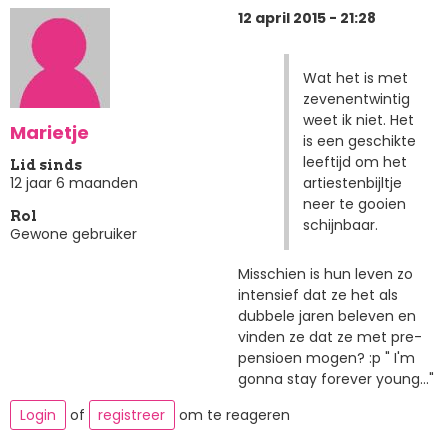
12 april 2015 - 21:28
Wat het is met
zevenentwintig
weet ik niet. Het
Marietje
is een geschikte
leeftijd om het
Lid sinds
artiestenbijltje
12 jaar 6 maanden
neer te gooien
Rol
schijnbaar.
Gewone gebruiker
Misschien is hun leven zo
intensief dat ze het als
dubbele jaren beleven en
vinden ze dat ze met pre-
pensioen mogen? :p " I'm
gonna stay forever young..."
Login
of
registreer
om te reageren