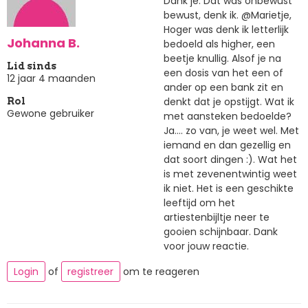
Dank je. Dat was onbewust
bewust, denk ik. @Marietje,
Hoger was denk ik letterlijk
Johanna B.
bedoeld als higher, een
beetje knullig. Alsof je na
Lid sinds
een dosis van het een of
12 jaar 4 maanden
ander op een bank zit en
denkt dat je opstijgt. Wat ik
Rol
Gewone gebruiker
met aansteken bedoelde?
Ja.... zo van, je weet wel. Met
iemand en dan gezellig en
dat soort dingen :). Wat het
is met zevenentwintig weet
ik niet. Het is een geschikte
leeftijd om het
artiestenbijltje neer te
gooien schijnbaar. Dank
voor jouw reactie.
Login
of
registreer
om te reageren