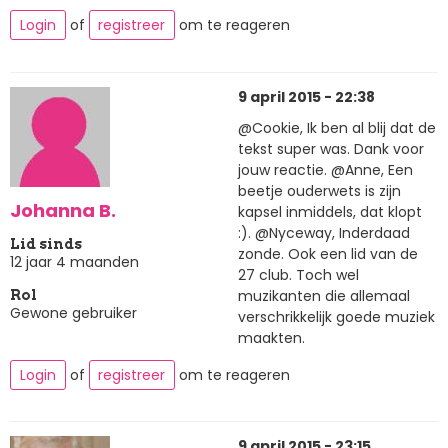
Login
of
registreer
om te reageren
9 april 2015 - 22:38
@Cookie, Ik ben al blij dat de
tekst super was. Dank voor
jouw reactie. @Anne, Een
beetje ouderwets is zijn
Johanna B.
kapsel inmiddels, dat klopt
:). @Nyceway, Inderdaad
Lid sinds
zonde. Ook een lid van de
12 jaar 4 maanden
27 club. Toch wel
muzikanten die allemaal
Rol
Gewone gebruiker
verschrikkelijk goede muziek
maakten.
Login
of
registreer
om te reageren
9 april 2015 - 23:15