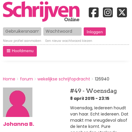
Gebruikersnaam
Wachtwoord
Nieuw profiel aanmaken
Een nieuw wachtwoord kiezen
Hoofdmenu
BREADCRUMBS
Home
forum
wekelijkse schrijfopdracht
126940
You
are
#49 - Woensdag
here:
8 april 2015 - 23:15
Woensdag, Iedereen houdt
van haar. Echt iedereen. Dat
maakt me vreugdevol alsof
Johanna B.
de lente komt. Pure