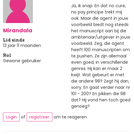
Ja, ik snap. En dat no cure,
no pay principe trekt mij
ook. Maar die agent in jouw
voorbeeld biedt nog steeds
Mirandala
het manuscript aan bij die
ambtenaar/uitgever in jouw
Lid sinds
voorbeeld. Zeg, die agent
13 jaar 11 maanden
heeft 100 manuscripten om
te pushen. Ze zijn allemaal
Rol
Gewone gebruiker
even goed, in verschillende
genres. Hij kan er maar 2
kwijt. Wat gebeurt er met
die andere 98? Zegt hij dan,
sorry. En gaat verder naar nr
101 - 200? En pikken die 98
dat? Hij vond hen toch goed
genoeg?
Login
of
registreer
om te reageren