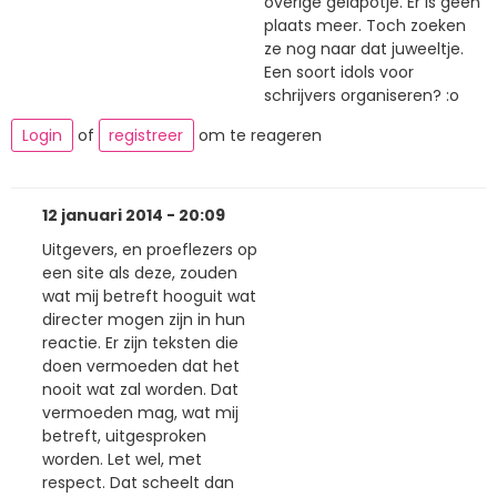
overige geldpotje. Er is geen
plaats meer. Toch zoeken
ze nog naar dat juweeltje.
Een soort idols voor
schrijvers organiseren? :o
Login
of
registreer
om te reageren
12 januari 2014 - 20:09
Uitgevers, en proeflezers op
een site als deze, zouden
wat mij betreft hooguit wat
directer mogen zijn in hun
reactie. Er zijn teksten die
doen vermoeden dat het
nooit wat zal worden. Dat
vermoeden mag, wat mij
betreft, uitgesproken
worden. Let wel, met
respect. Dat scheelt dan