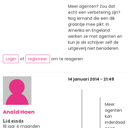
Meer agenten? Zou dat
echt een verbetering zijn?
Nog iemand die een dik
graantje mee pikt. In
Amerika en Engeland
werken ze met agenten en
kun je als schrijver zelf de
uitgeverij niet benaderen.
Login
of
registreer
om te reageren
14 januari 2014 - 21:49
Meer
agenten
Anaïd Haen
kan
Lid sinds
inderdaad
18 jaar 4 maanden