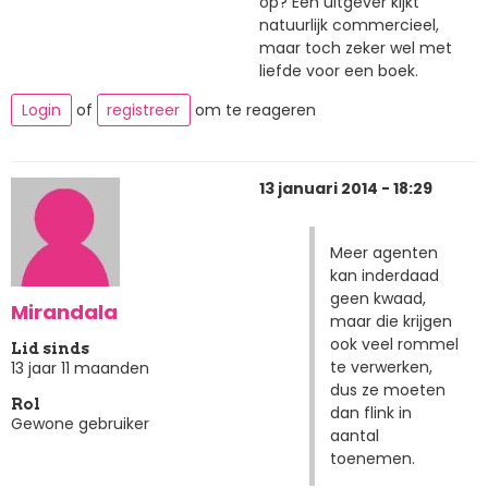
op? Een uitgever kijkt
natuurlijk commercieel,
maar toch zeker wel met
liefde voor een boek.
Login
of
registreer
om te reageren
13 januari 2014 - 18:29
Meer agenten
kan inderdaad
geen kwaad,
Mirandala
maar die krijgen
ook veel rommel
Lid sinds
te verwerken,
13 jaar 11 maanden
dus ze moeten
Rol
dan flink in
Gewone gebruiker
aantal
toenemen.