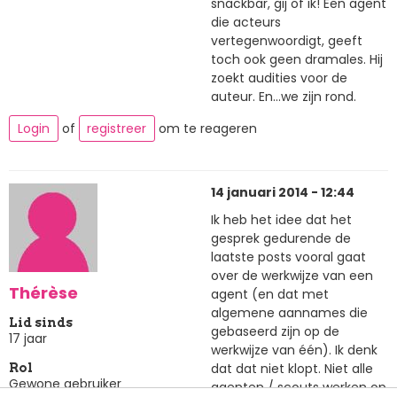
snackbar, gij of ik! Een agent
die acteurs
vertegenwoordigt, geeft
toch ook geen dramales. Hij
zoekt audities voor de
auteur. En...we zijn rond.
Login
of
registreer
om te reageren
14 januari 2014 - 12:44
Ik heb het idee dat het
gesprek gedurende de
laatste posts vooral gaat
over de werkwijze van een
Thérèse
agent (en dat met
algemene aannames die
Lid sinds
gebaseerd zijn op de
17 jaar
werkwijze van één). Ik denk
dat dat niet klopt. Niet alle
Rol
Gewone gebruiker
agenten / scouts werken op