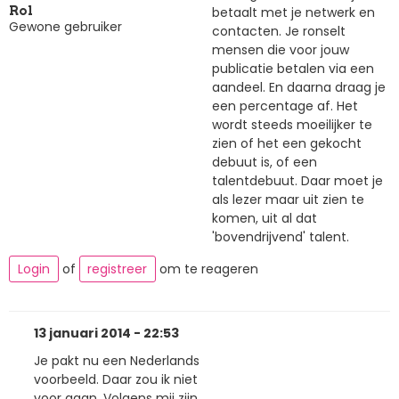
betaalt met je netwerk en
Rol
Gewone gebruiker
contacten. Je ronselt
mensen die voor jouw
publicatie betalen via een
aandeel. En daarna draag je
een percentage af. Het
wordt steeds moeilijker te
zien of het een gekocht
debuut is, of een
talentdebuut. Daar moet je
als lezer maar uit zien te
komen, uit al dat
'bovendrijvend' talent.
Login
of
registreer
om te reageren
13 januari 2014 - 22:53
Je pakt nu een Nederlands
voorbeeld. Daar zou ik niet
voor gaan. Volgens mij zijn