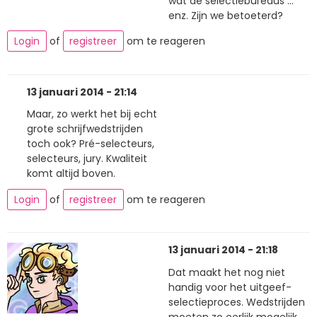
wat de selectiebureaus ...
enz. Zijn we betoeterd?
Login
of
registreer
om te reageren
13 januari 2014 - 21:14
Maar, zo werkt het bij echt
grote schrijfwedstrijden
toch ook? Pré-selecteurs,
selecteurs, jury. Kwaliteit
komt altijd boven.
Login
of
registreer
om te reageren
13 januari 2014 - 21:18
Dat maakt het nog niet
handig voor het uitgeef-
selectieproces. Wedstrijden
moeten zo eerlijk mogelijk