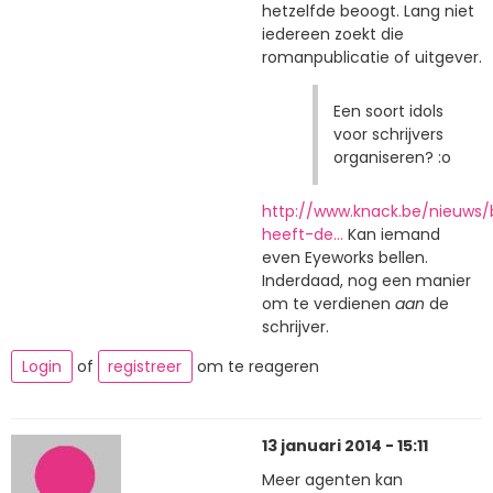
hetzelfde beoogt. Lang niet
iedereen zoekt die
romanpublicatie of uitgever.
Een soort idols
voor schrijvers
organiseren? :o
http://www.knack.be/nieuws/b
heeft-de…
Kan iemand
even Eyeworks bellen.
Inderdaad, nog een manier
om te verdienen
aan
de
schrijver.
Login
of
registreer
om te reageren
13 januari 2014 - 15:11
Meer agenten kan