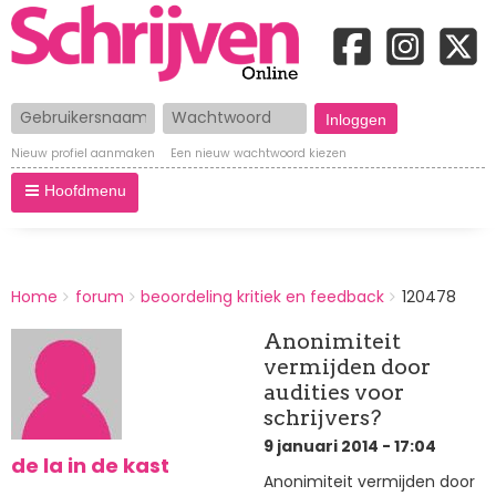
Gebruikersnaam
Wachtwoord
Nieuw profiel aanmaken
Een nieuw wachtwoord kiezen
Hoofdmenu
BREADCRUMBS
Home
forum
beoordeling kritiek en feedback
120478
You
are
Anonimiteit
here:
vermijden door
audities voor
schrijvers?
9 januari 2014 - 17:04
de la in de kast
Anonimiteit vermijden door