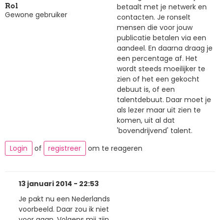
betaalt met je netwerk en
Rol
Gewone gebruiker
contacten. Je ronselt
mensen die voor jouw
publicatie betalen via een
aandeel. En daarna draag je
een percentage af. Het
wordt steeds moeilijker te
zien of het een gekocht
debuut is, of een
talentdebuut. Daar moet je
als lezer maar uit zien te
komen, uit al dat
'bovendrijvend' talent.
Login
of
registreer
om te reageren
13 januari 2014 - 22:53
Je pakt nu een Nederlands
voorbeeld. Daar zou ik niet
voor gaan. Volgens mij zijn