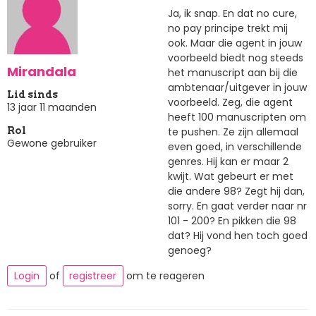
Ja, ik snap. En dat no cure,
no pay principe trekt mij
ook. Maar die agent in jouw
voorbeeld biedt nog steeds
Mirandala
het manuscript aan bij die
ambtenaar/uitgever in jouw
Lid sinds
voorbeeld. Zeg, die agent
13 jaar 11 maanden
heeft 100 manuscripten om
te pushen. Ze zijn allemaal
Rol
Gewone gebruiker
even goed, in verschillende
genres. Hij kan er maar 2
kwijt. Wat gebeurt er met
die andere 98? Zegt hij dan,
sorry. En gaat verder naar nr
101 - 200? En pikken die 98
dat? Hij vond hen toch goed
genoeg?
Login
of
registreer
om te reageren