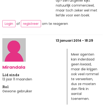
op? Een uitgever kijkt
natuurlijk commercieel,
maar toch zeker wel met
liefde voor een boek.
Login
of
registreer
om te reageren
13 januari 2014 - 18:29
Meer agenten
kan inderdaad
geen kwaad,
Mirandala
maar die krijgen
ook veel rommel
Lid sinds
te verwerken,
13 jaar 11 maanden
dus ze moeten
Rol
dan flink in
Gewone gebruiker
aantal
toenemen.