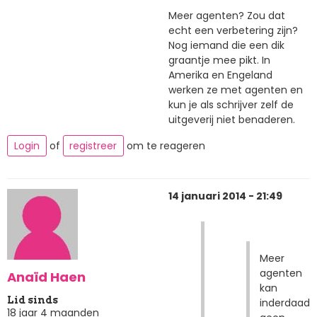
Meer agenten? Zou dat
echt een verbetering zijn?
Nog iemand die een dik
graantje mee pikt. In
Amerika en Engeland
werken ze met agenten en
kun je als schrijver zelf de
uitgeverij niet benaderen.
Login
of
registreer
om te reageren
14 januari 2014 - 21:49
Meer
agenten
Anaïd Haen
kan
Lid sinds
inderdaad
18 jaar 4 maanden