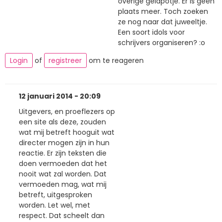
overige geldpotje. Er is geen
plaats meer. Toch zoeken
ze nog naar dat juweeltje.
Een soort idols voor
schrijvers organiseren? :o
Login
of
registreer
om te reageren
12 januari 2014 - 20:09
Uitgevers, en proeflezers op
een site als deze, zouden
wat mij betreft hooguit wat
directer mogen zijn in hun
reactie. Er zijn teksten die
doen vermoeden dat het
nooit wat zal worden. Dat
vermoeden mag, wat mij
betreft, uitgesproken
worden. Let wel, met
respect. Dat scheelt dan