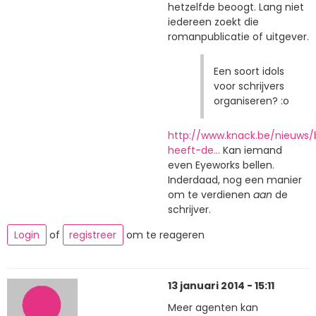
hetzelfde beoogt. Lang niet
iedereen zoekt die
romanpublicatie of uitgever.
Een soort idols
voor schrijvers
organiseren? :o
http://www.knack.be/nieuws/b
heeft-de…
Kan iemand
even Eyeworks bellen.
Inderdaad, nog een manier
om te verdienen
aan
de
schrijver.
Login
of
registreer
om te reageren
13 januari 2014 - 15:11
Meer agenten kan