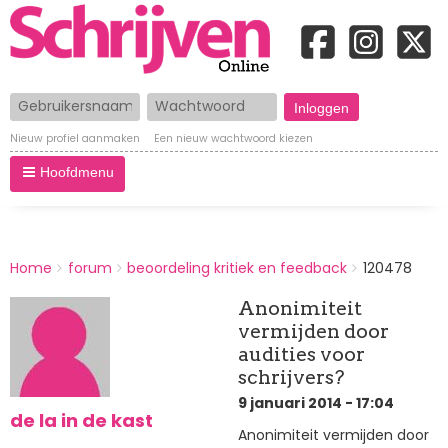
Gebruikersnaam
Wachtwoord
Nieuw profiel aanmaken
Een nieuw wachtwoord kiezen
Hoofdmenu
BREADCRUMBS
Home
forum
beoordeling kritiek en feedback
120478
You
are
Anonimiteit
here:
vermijden door
audities voor
schrijvers?
9 januari 2014 - 17:04
de la in de kast
Anonimiteit vermijden door