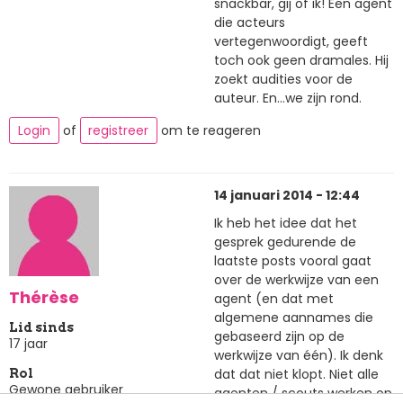
snackbar, gij of ik! Een agent
die acteurs
vertegenwoordigt, geeft
toch ook geen dramales. Hij
zoekt audities voor de
auteur. En...we zijn rond.
Login
of
registreer
om te reageren
14 januari 2014 - 12:44
Ik heb het idee dat het
gesprek gedurende de
laatste posts vooral gaat
over de werkwijze van een
Thérèse
agent (en dat met
algemene aannames die
Lid sinds
gebaseerd zijn op de
17 jaar
werkwijze van één). Ik denk
dat dat niet klopt. Niet alle
Rol
Gewone gebruiker
agenten / scouts werken op