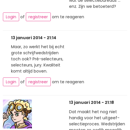
wat de selectiebureaus ...
enz. Zijn we betoeterd?
Login
of
registreer
om te reageren
13 januari 2014 - 21:14
Maar, zo werkt het bij echt
grote schrijfwedstrijden
toch ook? Pré-selecteurs,
selecteurs, jury. Kwaliteit
komt altijd boven.
Login
of
registreer
om te reageren
13 januari 2014 - 21:18
Dat maakt het nog niet
handig voor het uitgeef-
selectieproces. Wedstrijden
moeten zo eerlijk mogelijk