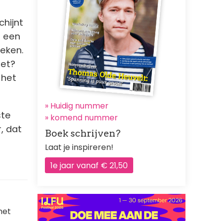
chijnt
t een
oeken.
het?
 het
» Huidig nummer
ste
»
komend nummer
, dat
Boek schrijven?
Laat je inspireren!
1e jaar vanaf € 21,50
met