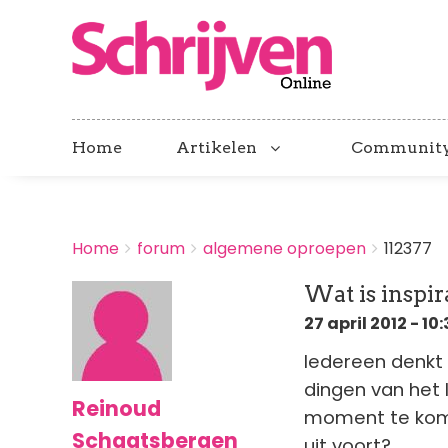
Home
Artikelen
Communit
BREADCRUMBS
Home
forum
algemene oproepen
112377
You
are
Wat is inspira
here:
27 april 2012 - 10:
Iedereen denkt a
dingen van het
Reinoud
moment te komen
Schaatsbergen
uit voort?