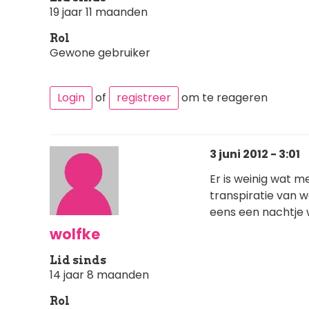
19 jaar 11 maanden
Rol
Gewone gebruiker
Login
of
registreer
om te reageren
3 juni 2012 - 3:01
Er is weinig wat me
transpiratie van wa
eens een nachtje w
wolfke
Lid sinds
14 jaar 8 maanden
Rol