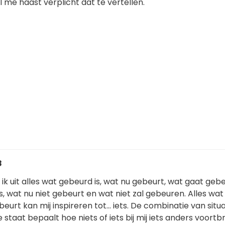
l me haast verplicht dat te vertellen.
8
l ik uit alles wat gebeurd is, wat nu gebeurt, wat gaat geb
s, wat nu niet gebeurt en wat niet zal gebeuren. Alles wat
eurt kan mij inspireren tot... iets. De combinatie van situa
 staat bepaalt hoe niets of iets bij mij iets anders voortb