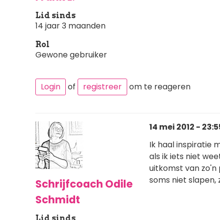
Lid sinds
14 jaar 3 maanden
Rol
Gewone gebruiker
Login
of
registreer
om te reageren
14 mei 2012 - 23:5
Ik haal inspiratie 
als ik iets niet we
uitkomst van zo'n
soms niet slapen, z
Schrijfcoach Odile
Schmidt
Lid sinds