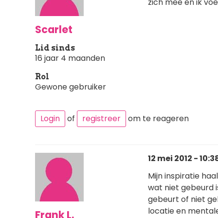
zich mee en ik voe
Scarlet
Lid sinds
16 jaar 4 maanden
Rol
Gewone gebruiker
Login
of
registreer
om te reageren
12 mei 2012 - 10:3
Mijn inspiratie haa
wat niet gebeurd i
gebeurt of niet geb
locatie en mentale
Frank L.