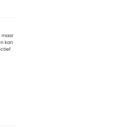
et maar
een kan
ectief