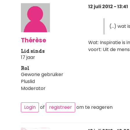
12 juli 2012 - 13:41
(...) wat 
Thérèse
Wat: Inspiratie is 
voort: Uit de mense
Lid sinds
17 jaar
Rol
Gewone gebruiker
Pluslid
Moderator
Login
of
registreer
om te reageren