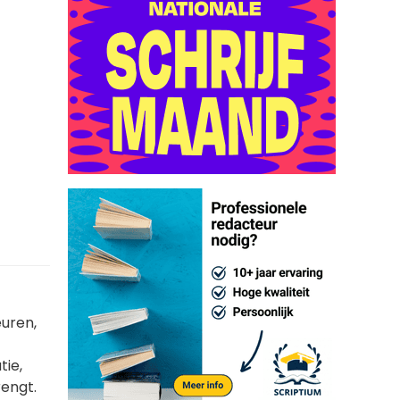
euren,
tie,
rengt.