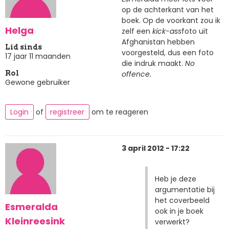
op de achterkant van het
boek. Op de voorkant zou ik
Helga
zelf een
kick-ass
foto uit
Afghanistan hebben
Lid sinds
voorgesteld, dus een foto
17 jaar 11 maanden
die indruk maakt.
No
offence.
Rol
Gewone gebruiker
Login
of
registreer
om te reageren
3 april 2012 - 17:22
Heb je deze
argumentatie bij
het coverbeeld
Esmeralda
ook in je boek
Kleinreesink
verwerkt?