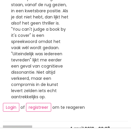
staan, vanaf de rug gezien,
in een kwetsbare positie. Als
je dat niet hebt, dan lijkt het
alsof het geen thriller is.
"You can't judge a book by
it's cover" is een
spreekwoord omdat het
vaak wèl wordt gedaan.
"Uiteindelijk was iedereen
tevreden" lijkt me eerder
een geval van cognitieve
dissonantie. Niet altijd
verkeerd, maar een
compromis in de kunst
levert zelden iets echt
aantrekkelijks op.
Login
of
registreer
om te reageren
4 april 2012 - 22:28