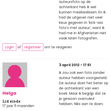
auteursfoto op de
achterkant heb ik wel
kunnen meebeslissen. En ik
had de uitgever niet veel
keus gegeven in ‘kick-ass
foto’s met auteur’, want ik
had me in Afghanistan niet
vaak laten fotografen.
Login
of
registreer
om te reageren
3 april 2012 - 17:51
Ik zou ook een foto zonder
auteur hebben voorgesteld.
De auteur doet het beter op
de achterkant van een
Helga
boek. Maar ik begrijp dat ze
je gewoon
overruled
Lid sinds
hebben. Niks aan te doen.
17 jaar 11 maanden