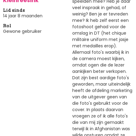
Kleinreesink
speelden mee? Heb je daar
veel inspraak in gehad, of
Lid sinds
weinig? Ben je er tevreden
14 jaar 8 maanden
mee? Ik heb zelf eerst een
Rol
fotoshoot gehad voor de
Gewone gebruiker
omslag in DT (het chique
militaire uniform met jasje
met medailles erop).
Allemaal foto's waarbij ik in
de camera moest kijken,
omdat ogen die de lezer
aankijken beter verkopen.
Dat zijn best aardige foto's
geworden, maar uiteindelijk
heeft de afdeling marketing
van de uitgever geen van
die foto's gebruikt voor de
cover. In plaats daarvan
vroegen ze of ik alle foto's
die van mij zijn gemaakt
terwijl ik in Afghanistan was
wilde opsturen omdat ze