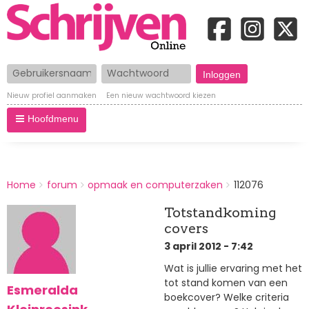
Gebruikersnaam
Wachtwoord
Nieuw profiel aanmaken
Een nieuw wachtwoord kiezen
Hoofdmenu
BREADCRUMBS
Home
forum
opmaak en computerzaken
112076
You
are
Totstandkoming
here:
covers
3 april 2012 - 7:42
Wat is jullie ervaring met het
tot stand komen van een
Esmeralda
boekcover? Welke criteria