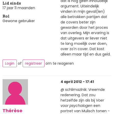
dat is nog geen inhoudelijk
Lid sinds
argument. Uiteindelijk
17 jaar 11 maanden
vinden in mijn geval(len)
alle betrokken partijen dat
Rol
Gewone gebruiker
de covers beter zijn
geworden door het proces
van overleg. Mijn ervaring is
dat uitgevers er liever niet
te lang moeilijk over doen,
over zo'n cover. Dat kost
alleen maar tijd en dus geld.
Login
of
registreer
om te reageren
4 april 2012 - 17:41
@ schlimazlnik: Vreemde
redenering. Dat zou
hetzelfde zijn als bij
Voer
voor psychologen
een
Thérèse
portret van Mulisch tonen -