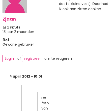
dat te kleine vest). Daar had
ik ook aan zitten denken.
Zjaan
Lid sinds
18 jaar 2 maanden
Rol
Gewone gebruiker
Login
of
registreer
om te reageren
4 april 2012 - 10:01
De
foto
van