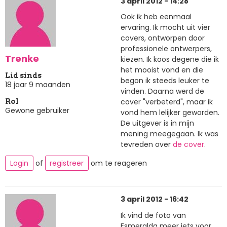
3 april 2012 - 14:28
Ook ik heb eenmaal
ervaring. Ik mocht uit vier
covers, ontworpen door
professionele ontwerpers,
Trenke
kiezen. Ik koos degene die ik
het mooist vond en die
Lid sinds
begon ik steeds leuker te
18 jaar 9 maanden
vinden. Daarna werd de
cover "verbeterd", maar ik
Rol
Gewone gebruiker
vond hem lelijker geworden.
De uitgever is in mijn
mening meegegaan. Ik was
tevreden over
de cover
.
Login
of
registreer
om te reageren
3 april 2012 - 16:42
Ik vind de foto van
Esmeralda meer iets voor