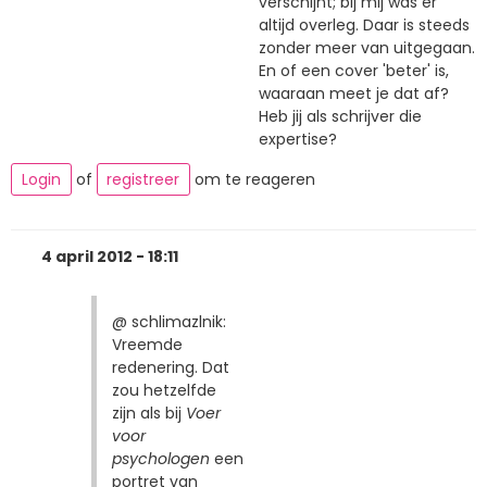
verschijnt; bij mij was er
altijd overleg. Daar is steeds
zonder meer van uitgegaan.
En of een cover 'beter' is,
waaraan meet je dat af?
Heb jij als schrijver die
expertise?
Login
of
registreer
om te reageren
4 april 2012 - 18:11
@ schlimazlnik:
Vreemde
redenering. Dat
zou hetzelfde
zijn als bij
Voer
voor
psychologen
een
portret van