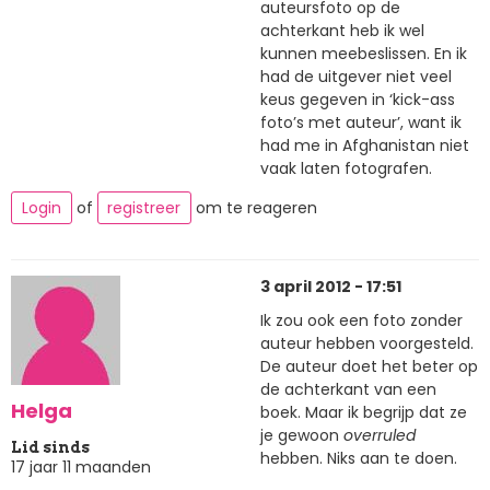
auteursfoto op de
achterkant heb ik wel
kunnen meebeslissen. En ik
had de uitgever niet veel
keus gegeven in ‘kick-ass
foto’s met auteur’, want ik
had me in Afghanistan niet
vaak laten fotografen.
Login
of
registreer
om te reageren
3 april 2012 - 17:51
Ik zou ook een foto zonder
auteur hebben voorgesteld.
De auteur doet het beter op
de achterkant van een
Helga
boek. Maar ik begrijp dat ze
je gewoon
overruled
Lid sinds
hebben. Niks aan te doen.
17 jaar 11 maanden