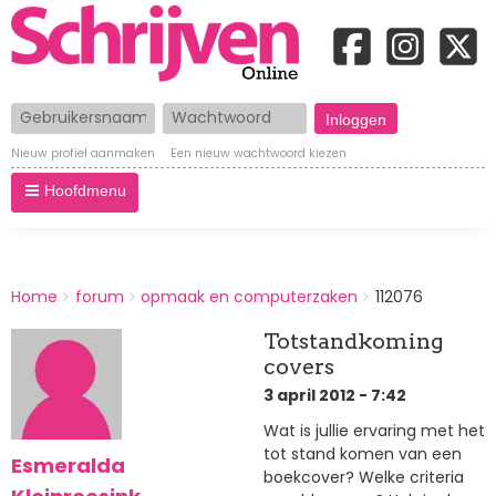
Gebruikersnaam
Wachtwoord
Nieuw profiel aanmaken
Een nieuw wachtwoord kiezen
Hoofdmenu
BREADCRUMBS
Home
forum
opmaak en computerzaken
112076
You
are
Totstandkoming
here:
covers
3 april 2012 - 7:42
Wat is jullie ervaring met het
tot stand komen van een
Esmeralda
boekcover? Welke criteria