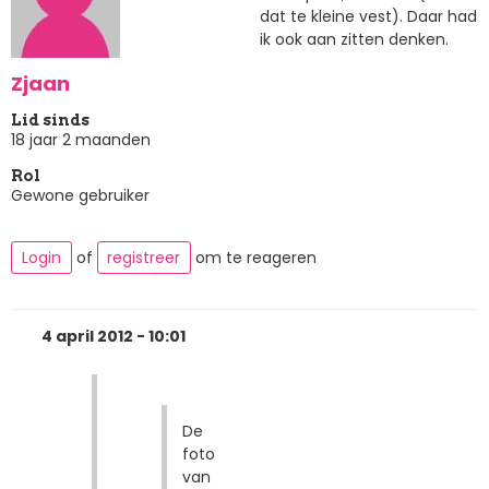
dat te kleine vest). Daar had
ik ook aan zitten denken.
Zjaan
Lid sinds
18 jaar 2 maanden
Rol
Gewone gebruiker
Login
of
registreer
om te reageren
4 april 2012 - 10:01
De
foto
van