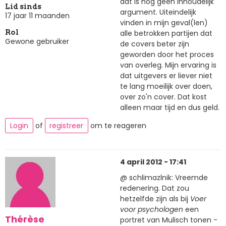
dat is nog geen inhoudelijk
Lid sinds
argument. Uiteindelijk
17 jaar 11 maanden
vinden in mijn geval(len)
alle betrokken partijen dat
Rol
Gewone gebruiker
de covers beter zijn
geworden door het proces
van overleg. Mijn ervaring is
dat uitgevers er liever niet
te lang moeilijk over doen,
over zo'n cover. Dat kost
alleen maar tijd en dus geld.
Login
of
registreer
om te reageren
4 april 2012 - 17:41
@ schlimazlnik: Vreemde
redenering. Dat zou
hetzelfde zijn als bij
Voer
voor psychologen
een
Thérèse
portret van Mulisch tonen -