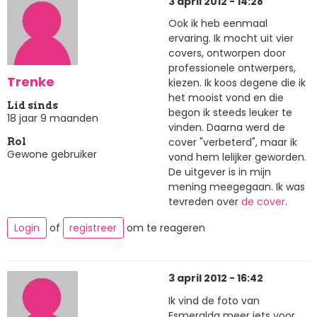
3 april 2012 - 14:28
Ook ik heb eenmaal
ervaring. Ik mocht uit vier
covers, ontworpen door
professionele ontwerpers,
Trenke
kiezen. Ik koos degene die ik
het mooist vond en die
Lid sinds
begon ik steeds leuker te
18 jaar 9 maanden
vinden. Daarna werd de
cover "verbeterd", maar ik
Rol
Gewone gebruiker
vond hem lelijker geworden.
De uitgever is in mijn
mening meegegaan. Ik was
tevreden over
de cover
.
Login
of
registreer
om te reageren
3 april 2012 - 16:42
Ik vind de foto van
Esmeralda meer iets voor