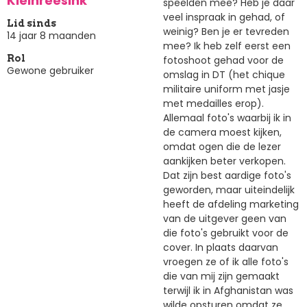
Kleinreesink
speelden mee? Heb je daar
veel inspraak in gehad, of
Lid sinds
weinig? Ben je er tevreden
14 jaar 8 maanden
mee? Ik heb zelf eerst een
Rol
fotoshoot gehad voor de
Gewone gebruiker
omslag in DT (het chique
militaire uniform met jasje
met medailles erop).
Allemaal foto's waarbij ik in
de camera moest kijken,
omdat ogen die de lezer
aankijken beter verkopen.
Dat zijn best aardige foto's
geworden, maar uiteindelijk
heeft de afdeling marketing
van de uitgever geen van
die foto's gebruikt voor de
cover. In plaats daarvan
vroegen ze of ik alle foto's
die van mij zijn gemaakt
terwijl ik in Afghanistan was
wilde opsturen omdat ze