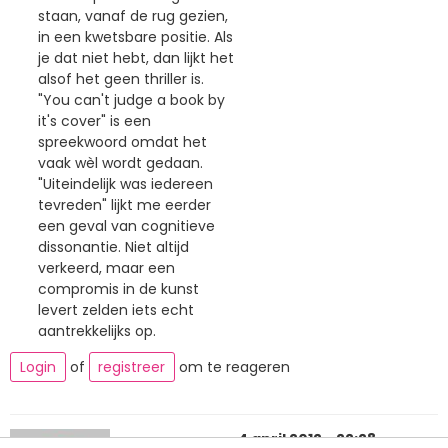
staan, vanaf de rug gezien,
in een kwetsbare positie. Als
je dat niet hebt, dan lijkt het
alsof het geen thriller is.
"You can't judge a book by
it's cover" is een
spreekwoord omdat het
vaak wèl wordt gedaan.
"Uiteindelijk was iedereen
tevreden" lijkt me eerder
een geval van cognitieve
dissonantie. Niet altijd
verkeerd, maar een
compromis in de kunst
levert zelden iets echt
aantrekkelijks op.
Login
of
registreer
om te reageren
4 april 2012 - 22:28