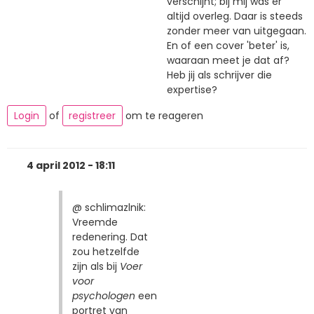
verschijnt; bij mij was er
altijd overleg. Daar is steeds
zonder meer van uitgegaan.
En of een cover 'beter' is,
waaraan meet je dat af?
Heb jij als schrijver die
expertise?
Login
of
registreer
om te reageren
4 april 2012 - 18:11
@ schlimazlnik:
Vreemde
redenering. Dat
zou hetzelfde
zijn als bij
Voer
voor
psychologen
een
portret van