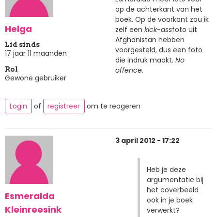
op de achterkant van het
boek. Op de voorkant zou ik
Helga
zelf een
kick-ass
foto uit
Afghanistan hebben
Lid sinds
voorgesteld, dus een foto
17 jaar 11 maanden
die indruk maakt.
No
offence.
Rol
Gewone gebruiker
Login
of
registreer
om te reageren
3 april 2012 - 17:22
Heb je deze
argumentatie bij
het coverbeeld
Esmeralda
ook in je boek
Kleinreesink
verwerkt?