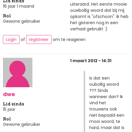
Lid sinds
uiteraard. Het eerste mooie
16 jaar 1 maand
ouwbollig woord dat bij mij
opkomt is "ofschoon". Ik heb
Rol
Gewone gebruiker
het gisteren nog in een
verhaal gebruikt :)
Login
of
registreer
om te reageren
1 maart 2012 - 14:31
Is dat een
oubollig woord
??? Sinds
dwe
wanneer dan? Ik
vind het
Lid sinds
trouwens ook
15 jaar
niet bepaald een
Rol
mooi woord, te
Gewone gebruiker
hard, maar dat is