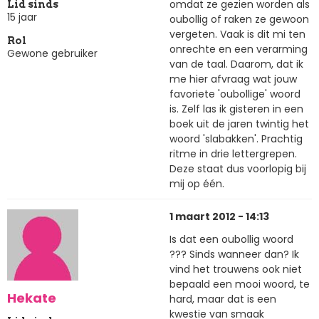
omdat ze gezien worden als
Lid sinds
15 jaar
oubollig of raken ze gewoon
vergeten. Vaak is dit mi ten
Rol
onrechte en een verarming
Gewone gebruiker
van de taal. Daarom, dat ik
me hier afvraag wat jouw
favoriete 'oubollige' woord
is. Zelf las ik gisteren in een
boek uit de jaren twintig het
woord 'slabakken'. Prachtig
ritme in drie lettergrepen.
Deze staat dus voorlopig bij
mij op één.
1 maart 2012 - 14:13
Is dat een oubollig woord
??? Sinds wanneer dan? Ik
vind het trouwens ook niet
bepaald een mooi woord, te
Hekate
hard, maar dat is een
kwestie van smaak