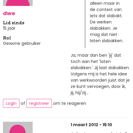
alleen maar in
de context van
dwe
iets dat slabakt.
De werken
Lid sinds
slabakken. Je
15 jaar
mag dat niet
Rol
laten slabakken.
Gewone gebruiker
Ja, maar dan ben 'jij' dat
toch aan het 'laten
slabakken.' Jij laat slabakken.
Volgens mij is het hele idee
van werkwoorden juist dat je
ze kunt vervoegen, door ik,
jij, hij/zij...
Login
of
registreer
om te reageren
1 maart 2012 - 16:10