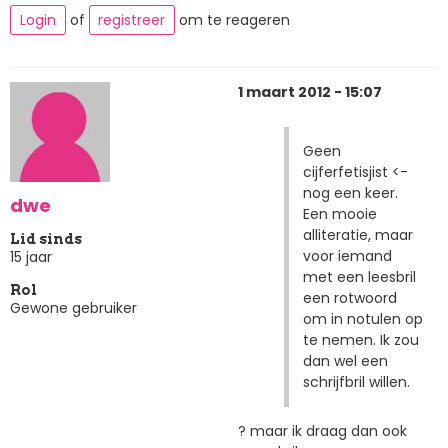
Login
of
registreer
om te reageren
1 maart 2012 - 15:07
Geen
cijferfetisjist <-
nog een keer.
dwe
Een mooie
alliteratie, maar
Lid sinds
voor iemand
15 jaar
met een leesbril
Rol
een rotwoord
Gewone gebruiker
om in notulen op
te nemen. Ik zou
dan wel een
schrijfbril willen.
? maar ik draag dan ook