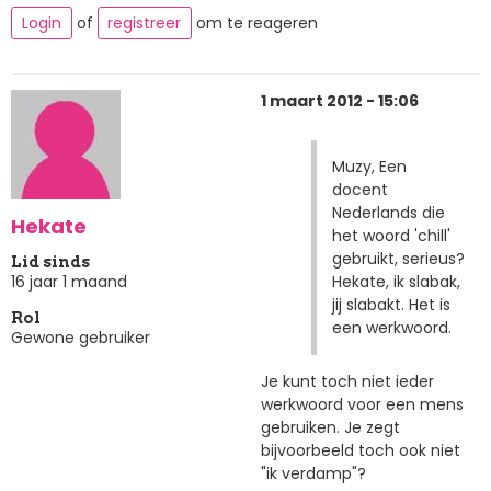
Login
of
registreer
om te reageren
1 maart 2012 - 15:06
Muzy, Een
docent
Nederlands die
Hekate
het woord 'chill'
gebruikt, serieus?
Lid sinds
Hekate, ik slabak,
16 jaar 1 maand
jij slabakt. Het is
Rol
een werkwoord.
Gewone gebruiker
Je kunt toch niet ieder
werkwoord voor een mens
gebruiken. Je zegt
bijvoorbeeld toch ook niet
"ik verdamp"?