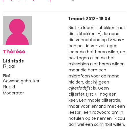
1 maart 2012 - 15:04
Niet zo lopen slabákken met
die slábakken ;-). Iemand
die vanochtend op tv was -
een politicus - zei tegen
Thérèse
ieder die het horen wilde, en
ook tegen allen die het
Lid sinds
misschien niet horen wilden
17 jaar
maar die hem een
microfoon voor de mond
Rol
Gewone gebruiker
hielden, dat hij geen
Pluslid
cijferfetisjist
is. Geen
Moderator
cijferfetisjist <- nog een
keer. Een mooie alliteratie,
maar voor iemand met een
leesbril een rotwoord om in
notulen op te nemen. Ik zou
dan wel een schrijfbril willen.