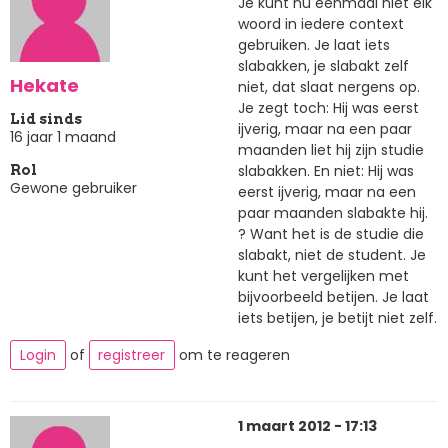
Je kunt nu eenmaal niet elk
woord in iedere context
gebruiken. Je laat iets
slabakken, je slabakt zelf
Hekate
niet, dat slaat nergens op.
Je zegt toch: Hij was eerst
Lid sinds
ijverig, maar na een paar
16 jaar 1 maand
maanden liet hij zijn studie
slabakken. En niet: Hij was
Rol
Gewone gebruiker
eerst ijverig, maar na een
paar maanden slabakte hij.
? Want het is de studie die
slabakt, niet de student. Je
kunt het vergelijken met
bijvoorbeeld betijen. Je laat
iets betijen, je betijt niet zelf.
Login
of
registreer
om te reageren
1 maart 2012 - 17:13