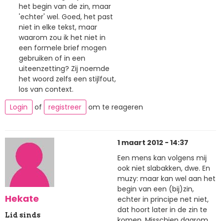
het begin van de zin, maar
'echter' wel. Goed, het past
niet in elke tekst, maar
waarom zou ik het niet in
een formele brief mogen
gebruiken of in een
uiteenzetting? Zij noemde
het woord zelfs een stijlfout,
los van context.
Login
of
registreer
om te reageren
1 maart 2012 - 14:37
Een mens kan volgens mij
ook niet slabakken, dwe. En
muzy: maar kan wel aan het
begin van een (bij)zin,
Hekate
echter in principe net niet,
dat hoort later in de zin te
Lid sinds
komen. Misschien daarom