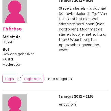
1 maart 2012 - 19:18
Stevels, stiefels - is dat niet
Noord-Nederlands, Tja? Van
Dale kent het niet. Wel
stiefelen: hard lopen (niet
Thérèse
hardlopen). Maar met de
stiefels loop je niet zó hard,
Lid sinds
toch? Waar heb jij het
17 jaar
opgezocht / gevonden,
dwe?
Rol
Gewone gebruiker
Pluslid
Moderator
Login
of
registreer
om te reageren
1 maart 2012 - 21:16
encyclo.nl