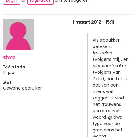
Login
of
registreer
om te reageren
1 maart 2012 - 15:11
Als slabakken
betekent
treuzelen
dwe
(volgens mij), en
niet voortmaken
Lid sinds
(volgens Van
15 jaar
Dale), dan kun je
Rol
dat van een
Gewone gebruiker
mens wel
zeggen. Ik vind
het trouwens
een sfeervol
woord. @ dwe:
type voor de
grap eens het
woord