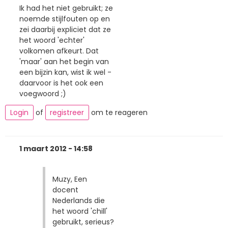
Ik had het niet gebruikt; ze
noemde stijlfouten op en
zei daarbij expliciet dat ze
het woord 'echter'
volkomen afkeurt. Dat
'maar' aan het begin van
een bijzin kan, wist ik wel -
daarvoor is het ook een
voegwoord ;)
Login
of
registreer
om te reageren
1 maart 2012 - 14:58
Muzy, Een
docent
Nederlands die
het woord 'chill'
gebruikt, serieus?