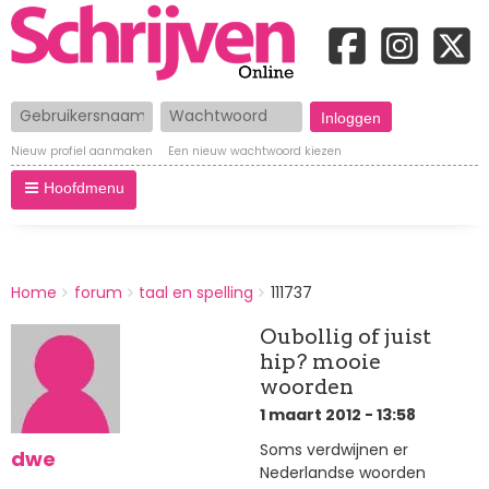
Gebruikersnaam
Wachtwoord
Nieuw profiel aanmaken
Een nieuw wachtwoord kiezen
Hoofdmenu
BREADCRUMBS
Home
forum
taal en spelling
111737
You
are
Oubollig of juist
here:
hip? mooie
woorden
1 maart 2012 - 13:58
Soms verdwijnen er
dwe
Nederlandse woorden