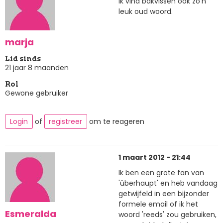
Ik vind bakvissen ook zo'n
leuk oud woord.
marja
Lid sinds
21 jaar 8 maanden
Rol
Gewone gebruiker
Login
of
registreer
om te reageren
1 maart 2012 - 21:44
Ik ben een grote fan van
'überhaupt' en heb vandaag
getwijfeld in een bijzonder
formele email of ik het
Esmeralda
woord 'reeds' zou gebruiken,