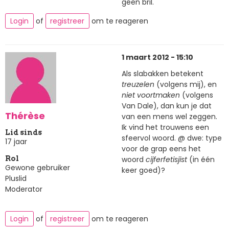
geen bril.
Login
of
registreer
om te reageren
1 maart 2012 - 15:10
Als slabakken betekent
treuzelen
(volgens mij), en
niet voortmaken
(volgens
Van Dale), dan kun je dat
Thérèse
van een mens wel zeggen.
Ik vind het trouwens een
Lid sinds
sfeervol woord. @ dwe: type
17 jaar
voor de grap eens het
woord
cijferfetisjist
(in één
Rol
Gewone gebruiker
keer goed)?
Pluslid
Moderator
Login
of
registreer
om te reageren