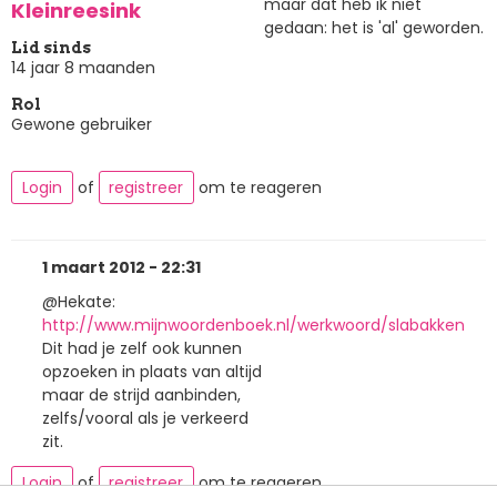
maar dat heb ik niet
Kleinreesink
gedaan: het is 'al' geworden.
Lid sinds
14 jaar 8 maanden
Rol
Gewone gebruiker
Login
of
registreer
om te reageren
1 maart 2012 - 22:31
@Hekate:
http://www.mijnwoordenboek.nl/werkwoord/slabakken
Dit had je zelf ook kunnen
opzoeken in plaats van altijd
maar de strijd aanbinden,
zelfs/vooral als je verkeerd
zit.
Login
of
registreer
om te reageren