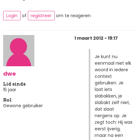
Login
of
registreer
om te reageren
1 maart 2012 - 19:17
Je kunt nu
eenmaal niet elk
woord in iedere
dwe
context
gebruiken. Je
Lid sinds
laat iets
15 jaar
slabakken, je
Rol
slabakt zelf niet,
Gewone gebruiker
dat slaat
nergens op. Je
zegt toch: Hij was
eerst ijverig,
maar na een