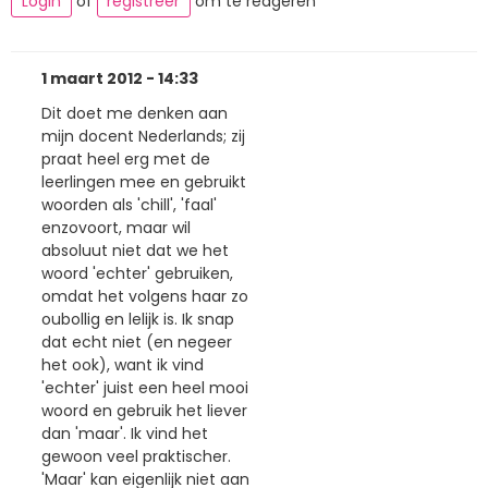
Login
of
registreer
om te reageren
1 maart 2012 - 14:33
Dit doet me denken aan
mijn docent Nederlands; zij
praat heel erg met de
leerlingen mee en gebruikt
woorden als 'chill', 'faal'
enzovoort, maar wil
absoluut niet dat we het
woord 'echter' gebruiken,
omdat het volgens haar zo
oubollig en lelijk is. Ik snap
dat echt niet (en negeer
het ook), want ik vind
'echter' juist een heel mooi
woord en gebruik het liever
dan 'maar'. Ik vind het
gewoon veel praktischer.
'Maar' kan eigenlijk niet aan