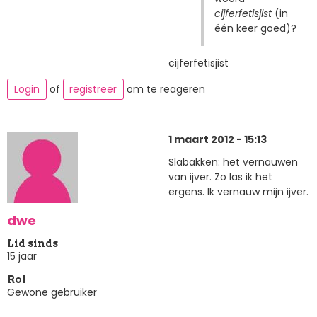
cijferfetisjist
(in
één keer goed)?
cijferfetisjist
Login
of
registreer
om te reageren
1 maart 2012 - 15:13
Slabakken: het vernauwen
van ijver. Zo las ik het
ergens. Ik vernauw mijn ijver.
dwe
Lid sinds
15 jaar
Rol
Gewone gebruiker