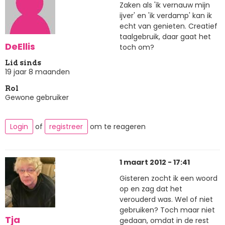
Zaken als 'ik vernauw mijn
ijver' en 'ik verdamp' kan ik
echt van genieten. Creatief
taalgebruik, daar gaat het
DeEllis
toch om?
Lid sinds
19 jaar 8 maanden
Rol
Gewone gebruiker
Login
of
registreer
om te reageren
1 maart 2012 - 17:41
Gisteren zocht ik een woord
op en zag dat het
verouderd was. Wel of niet
gebruiken? Toch maar niet
Tja
gedaan, omdat in de rest