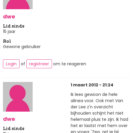
dwe
Lid sinds
15 jaar
Rol
Gewone gebruiker
Login
of
registreer
om te reageren
1 maart 2012 - 21:24
Ik lees gewoon de hele
alinea voor. Ook met Van
der Lee z'n overzicht
bijhouden schijnt het niet
dwe
helemaal pluis te zijn. Ik had
het er laatst met hem over
Lid sinds
en vroeg: 'Zeg, zet je bij