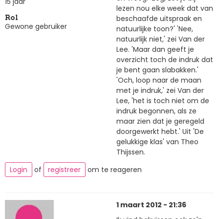
15 jaar
lezen nou elke week dat van
beschaafde uitspraak en
Rol
Gewone gebruiker
natuurlijke toon?' 'Nee,
natuurlijk niet,' zei Van der
Lee. 'Maar dan geeft je
overzicht toch de indruk dat
je bent gaan slabakken.'
'Och, loop naar de maan
met je indruk,' zei Van der
Lee, 'het is toch niet om de
indruk begonnen, als ze
maar zien dat je geregeld
doorgewerkt hebt.' Uit 'De
gelukkige klas' van Theo
Thijssen.
Login
of
registreer
om te reageren
1 maart 2012 - 21:36