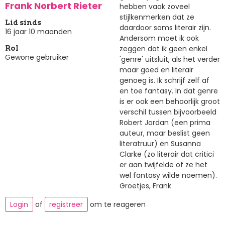
Frank Norbert Rieter
hebben vaak zoveel
stijlkenmerken dat ze
Lid sinds
daardoor soms literair zijn.
16 jaar 10 maanden
Andersom moet ik ook
zeggen dat ik geen enkel
Rol
Gewone gebruiker
'genre' uitsluit, als het verder
maar goed en literair
genoeg is. Ik schrijf zelf af
en toe fantasy. In dat genre
is er ook een behoorlijk groot
verschil tussen bijvoorbeeld
Robert Jordan (een prima
auteur, maar beslist geen
literatruur) en Susanna
Clarke (zo literair dat critici
er aan twijfelde of ze het
wel fantasy wilde noemen).
Groetjes, Frank
Login
of
registreer
om te reageren