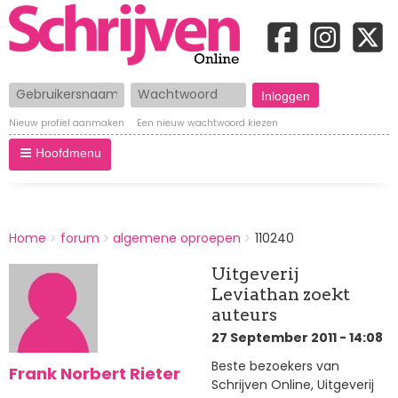
Gebruikersnaam
Wachtwoord
Nieuw profiel aanmaken
Een nieuw wachtwoord kiezen
Hoofdmenu
BREADCRUMBS
Home
forum
algemene oproepen
110240
You
are
Uitgeverij
here:
Leviathan zoekt
auteurs
27 September 2011 - 14:08
Beste bezoekers van
Frank Norbert Rieter
Schrijven Online, Uitgeverij