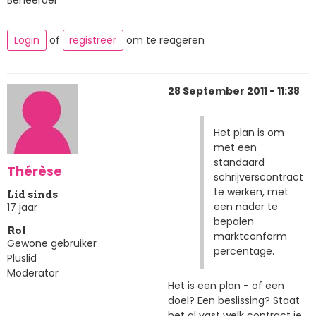
Login
of
registreer
om te reageren
28 September 2011 - 11:38
Het plan is om
met een
standaard
Thérèse
schrijverscontract
te werken, met
Lid sinds
een nader te
17 jaar
bepalen
Rol
marktconform
Gewone gebruiker
percentage.
Pluslid
Moderator
Het is een plan - of een
doel? Een beslissing? Staat
het al vast welk contract je