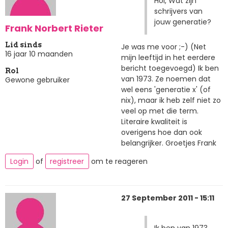
Hoi, Wat zijn
schrijvers van
jouw generatie?
Frank Norbert Rieter
Lid sinds
Je was me voor ;-) (Net
16 jaar 10 maanden
mijn leeftijd in het eerdere
bericht toegevoegd) Ik ben
Rol
van 1973. Ze noemen dat
Gewone gebruiker
wel eens 'generatie x' (of
nix), maar ik heb zelf niet zo
veel op met die term.
Literaire kwaliteit is
overigens hoe dan ook
belangrijker. Groetjes Frank
Login
of
registreer
om te reageren
27 September 2011 - 15:11