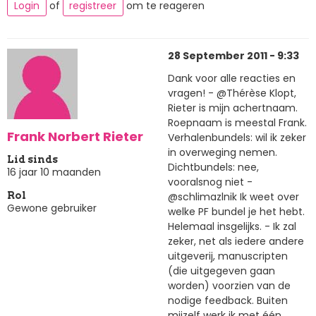
Login
of
registreer
om te reageren
28 September 2011 - 9:33
Dank voor alle reacties en
vragen! - @Thérèse Klopt,
Rieter is mijn achertnaam.
Roepnaam is meestal Frank.
Frank Norbert Rieter
Verhalenbundels: wil ik zeker
in overweging nemen.
Lid sinds
Dichtbundels: nee,
16 jaar 10 maanden
vooralsnog niet -
@schlimazlnik Ik weet over
Rol
Gewone gebruiker
welke PF bundel je het hebt.
Helemaal insgelijks. - Ik zal
zeker, net als iedere andere
uitgeverij, manuscripten
(die uitgegeven gaan
worden) voorzien van de
nodige feedback. Buiten
mijzelf werk ik met één