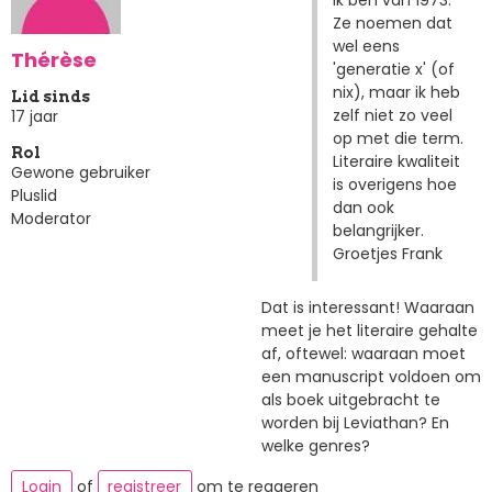
Ik ben van 1973.
Ze noemen dat
wel eens
Thérèse
'generatie x' (of
nix), maar ik heb
Lid sinds
zelf niet zo veel
17 jaar
op met die term.
Rol
Literaire kwaliteit
Gewone gebruiker
is overigens hoe
Pluslid
dan ook
Moderator
belangrijker.
Groetjes Frank
Dat is interessant! Waaraan
meet je het literaire gehalte
af, oftewel: waaraan moet
een manuscript voldoen om
als boek uitgebracht te
worden bij Leviathan? En
welke genres?
Login
of
registreer
om te reageren