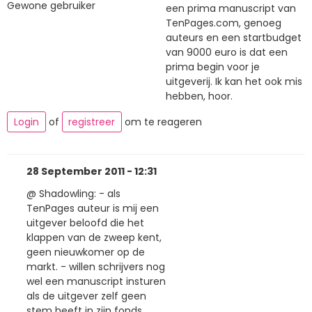
Gewone gebruiker
een prima manuscript van
TenPages.com, genoeg
auteurs en een startbudget
van 9000 euro is dat een
prima begin voor je
uitgeverij. Ik kan het ook mis
hebben, hoor.
Login
of
registreer
om te reageren
28 September 2011 - 12:31
@ Shadowling: - als
TenPages auteur is mij een
uitgever beloofd die het
klappen van de zweep kent,
geen nieuwkomer op de
markt. - willen schrijvers nog
wel een manuscript insturen
als de uitgever zelf geen
stem heeft in zijn fonds,