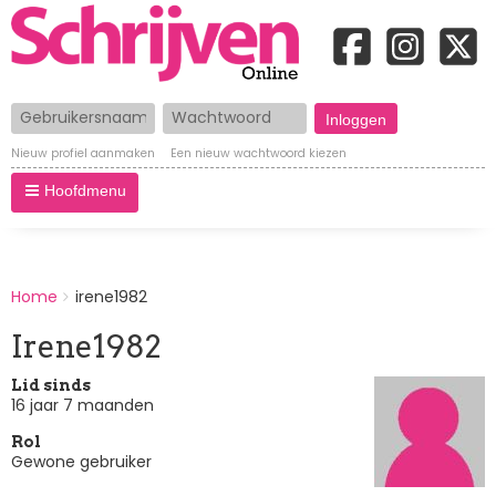
Gebruikersnaam
Wachtwoord
Nieuw profiel aanmaken
Een nieuw wachtwoord kiezen
Hoofdmenu
BREADCRUMBS
Home
irene1982
You
are
Irene1982
here:
Lid sinds
16 jaar 7 maanden
Rol
Gewone gebruiker