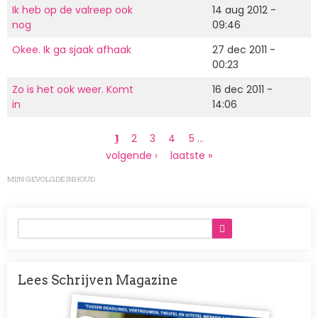
Ik heb op de valreep ook
14 aug 2012 -
nog
09:46
Okee. Ik ga sjaak afhaak
27 dec 2011 -
00:23
Zo is het ook weer. Komt
16 dec 2011 -
in
14:06
Paginering
Huidige
1
Page
2
Page
3
Page
4
Page
5
…
pagina
Volgende
volgende ›
Laatste
laatste »
pagina
pagina
MIJN GEVOLGDE INHOUD
Lees Schrijven Magazine
Afbeelding