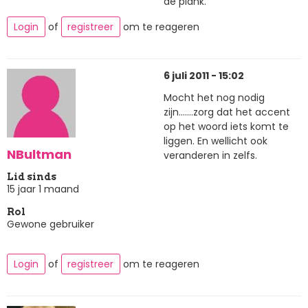
de plank.
Login
of
registreer
om te reageren
6 juli 2011 - 15:02
Mocht het nog nodig
zijn.......zorg dat het accent
op het woord iets komt te
liggen. En wellicht ook
NBultman
veranderen in zelfs.
Lid sinds
15 jaar 1 maand
Rol
Gewone gebruiker
Login
of
registreer
om te reageren