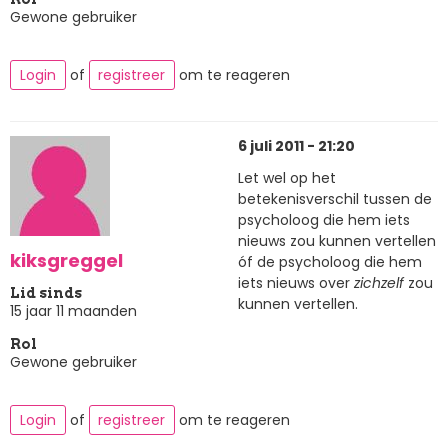
Gewone gebruiker
Login
of
registreer
om te reageren
6 juli 2011 - 21:20
Let wel op het
betekenisverschil tussen de
psycholoog die hem iets
nieuws zou kunnen vertellen
kiksgreggel
óf de psycholoog die hem
iets nieuws over
zichzelf
zou
Lid sinds
kunnen vertellen.
15 jaar 11 maanden
Rol
Gewone gebruiker
Login
of
registreer
om te reageren