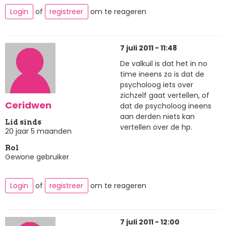
Login
of
registreer
om te reageren
7 juli 2011 - 11:48
De valkuil is dat het in no
time ineens zo is dat de
psycholoog iets over
zichzelf gaat vertellen, of
Ceridwen
dat de psycholoog ineens
aan derden niets kan
Lid sinds
vertellen over de hp.
20 jaar 5 maanden
Rol
Gewone gebruiker
Login
of
registreer
om te reageren
7 juli 2011 - 12:00