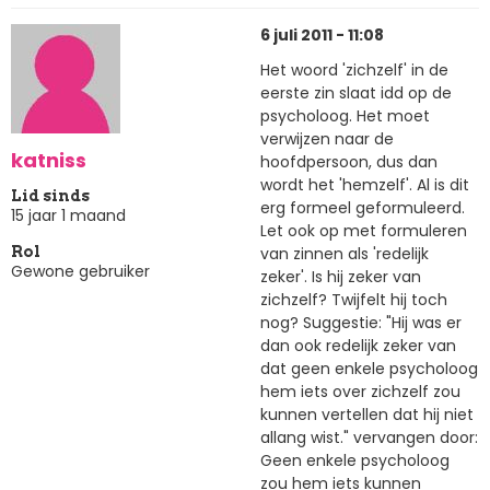
6 juli 2011 - 11:08
Het woord 'zichzelf' in de
eerste zin slaat idd op de
psycholoog. Het moet
verwijzen naar de
katniss
hoofdpersoon, dus dan
wordt het 'hemzelf'. Al is dit
Lid sinds
erg formeel geformuleerd.
15 jaar 1 maand
Let ook op met formuleren
van zinnen als 'redelijk
Rol
Gewone gebruiker
zeker'. Is hij zeker van
zichzelf? Twijfelt hij toch
nog? Suggestie: "Hij was er
dan ook redelijk zeker van
dat geen enkele psycholoog
hem iets over zichzelf zou
kunnen vertellen dat hij niet
allang wist." vervangen door:
Geen enkele psycholoog
zou hem iets kunnen