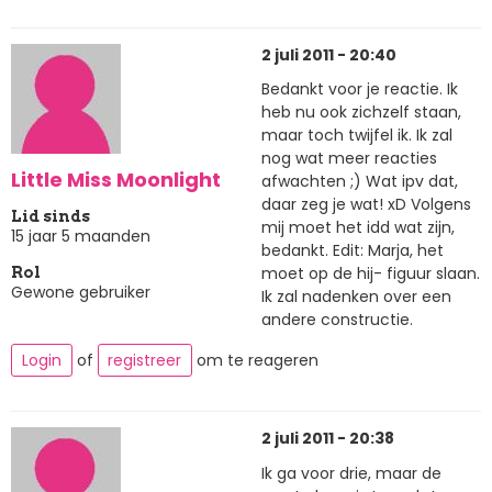
2 juli 2011 - 20:40
Bedankt voor je reactie. Ik
heb nu ook zichzelf staan,
maar toch twijfel ik. Ik zal
nog wat meer reacties
Little Miss Moonlight
afwachten ;) Wat ipv dat,
daar zeg je wat! xD Volgens
Lid sinds
mij moet het idd wat zijn,
15 jaar 5 maanden
bedankt. Edit: Marja, het
moet op de hij- figuur slaan.
Rol
Gewone gebruiker
Ik zal nadenken over een
andere constructie.
Login
of
registreer
om te reageren
2 juli 2011 - 20:38
Ik ga voor drie, maar de