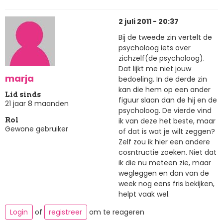
2 juli 2011 - 20:37
Bij de tweede zin vertelt de
psycholoog iets over
zichzelf(de psycholoog).
Dat lijkt me niet jouw
marja
bedoeling. In de derde zin
kan die hem op een ander
Lid sinds
figuur slaan dan de hij en de
21 jaar 8 maanden
psycholoog. De vierde vind
ik van deze het beste, maar
Rol
Gewone gebruiker
of dat is wat je wilt zeggen?
Zelf zou ik hier een andere
cosntructie zoeken. Niet dat
ik die nu meteen zie, maar
wegleggen en dan van de
week nog eens fris bekijken,
helpt vaak wel.
Login
of
registreer
om te reageren