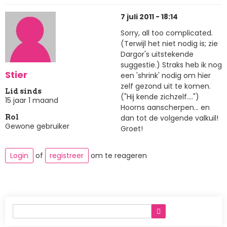
7 juli 2011 - 18:14
Sorry, all too complicated.
(Terwijl het niet nodig is; zie
Dargor's uitstekende
suggestie.) Straks heb ik nog
Stier
een 'shrink' nodig om hier
zelf gezond uit te komen.
Lid sinds
("Hij kende zichzelf....")
15 jaar 1 maand
Hoorns aanscherpen... en
dan tot de volgende valkuil!
Rol
Gewone gebruiker
Groet!
Login
of
registreer
om te reageren