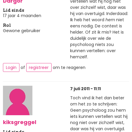
Dargor
vertellen wat hij nog niet
over zichzelf wist, daar was
Lid sinds
hij van overtuigd. Inderdaad:
17 jaar 4 maanden
Ik heb het woord
hem
niet
eens nodig. De context is
Rol
Gewone gebruiker
helder. Of zit ik mis? Het is
duidelijk over wie de
psycholoog niets zou
kunnen vertellen: over
hemzelf.
Login
of
registreer
om te reageren
7 juli 2011 - 11:11
Toch vind ik het dan beter
om het zo te schrijven:
Geen psycholoog zou hem
iets kunnen vertellen wat hij
kiksgreggel
nog niet over zichzelf wist,
daar was hij van overtuigd.
Lid sinds