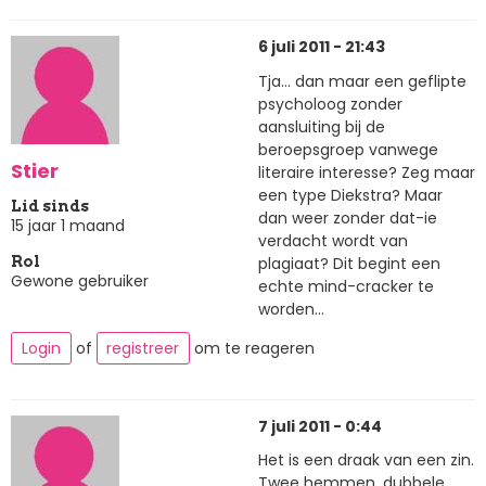
6 juli 2011 - 21:43
Tja... dan maar een geflipte
psycholoog zonder
aansluiting bij de
beroepsgroep vanwege
Stier
literaire interesse? Zeg maar
een type Diekstra? Maar
Lid sinds
dan weer zonder dat-ie
15 jaar 1 maand
verdacht wordt van
plagiaat? Dit begint een
Rol
Gewone gebruiker
echte mind-cracker te
worden...
Login
of
registreer
om te reageren
7 juli 2011 - 0:44
Het is een draak van een zin.
Twee hemmen, dubbele