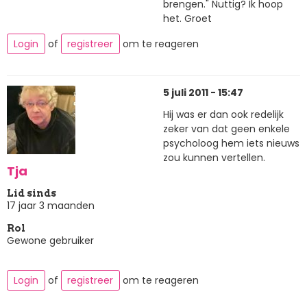
brengen." Nuttig? Ik hoop
het. Groet
Login
of
registreer
om te reageren
5 juli 2011 - 15:47
Hij was er dan ook redelijk
zeker van dat geen enkele
psycholoog hem iets nieuws
zou kunnen vertellen.
Tja
Lid sinds
17 jaar 3 maanden
Rol
Gewone gebruiker
Login
of
registreer
om te reageren