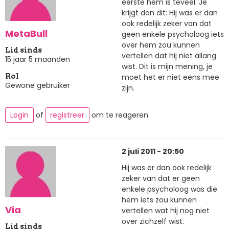
eerste hem is teveel. Je
krijgt dan dit: Hij was er dan
ook redelijk zeker van dat
MetaBull
geen enkele psycholoog iets
over hem zou kunnen
Lid sinds
vertellen dat hij niet allang
15 jaar 5 maanden
wist. Dit is mijn mening, je
moet het er niet eens mee
Rol
Gewone gebruiker
zijn.
Login
of
registreer
om te reageren
2 juli 2011 - 20:50
Hij was er dan ook redelijk
zeker van dat er geen
enkele psycholoog was die
hem iets zou kunnen
Via
vertellen wat hij nog niet
over zichzelf wist.
Lid sinds