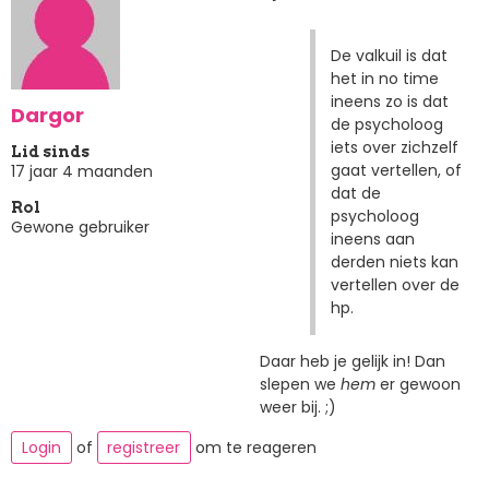
De valkuil is dat
het in no time
ineens zo is dat
Dargor
de psycholoog
iets over zichzelf
Lid sinds
gaat vertellen, of
17 jaar 4 maanden
dat de
Rol
psycholoog
Gewone gebruiker
ineens aan
derden niets kan
vertellen over de
hp.
Daar heb je gelijk in! Dan
slepen we
hem
er gewoon
weer bij. ;)
Login
of
registreer
om te reageren