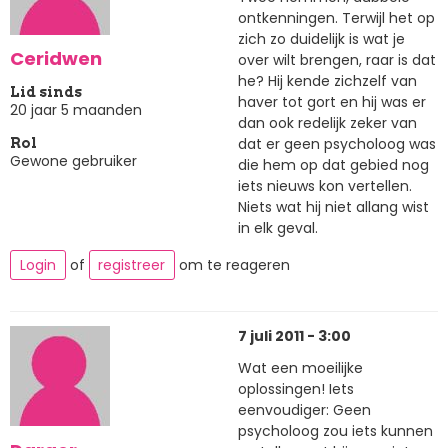
ontkenningen. Terwijl het op
zich zo duidelijk is wat je
Ceridwen
over wilt brengen, raar is dat
he? Hij kende zichzelf van
Lid sinds
haver tot gort en hij was er
20 jaar 5 maanden
dan ook redelijk zeker van
dat er geen psycholoog was
Rol
Gewone gebruiker
die hem op dat gebied nog
iets nieuws kon vertellen.
Niets wat hij niet allang wist
in elk geval.
Login
of
registreer
om te reageren
7 juli 2011 - 3:00
Wat een moeilijke
oplossingen! Iets
eenvoudiger: Geen
psycholoog zou iets kunnen