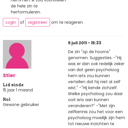
de hele zin te
herformuleren.
Login
of
registreer
om te reageren
5 juli 2011 - 15:33
De zin "op de hoorns"
genomen. Suggesties: -"Hij
was er dan ook redelijk zeker
van dat geen psycholoog
Stier
hem iets zou kunnen
vertellen dat hij niet al zelf
Lid sinds
wist." -"Hij kende zichzelf.
15 jaar 1 maand
Welke psycholoog zou daar
ooit iets aan kunnen
Rol
Gewone gebruiker
veranderen?" -"Met zijn
zelfkennis zou het voor een
psycholoog moeilijk zijn hem
tot nieuwe inzichten te