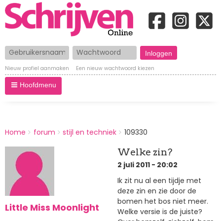
Gebruikersnaam
Wachtwoord
Nieuw profiel aanmaken
Een nieuw wachtwoord kiezen
Hoofdmenu
BREADCRUMBS
Home
forum
stijl en techniek
109330
You
are
Welke zin?
here:
2 juli 2011 - 20:02
Ik zit nu al een tijdje met
deze zin en zie door de
bomen het bos niet meer.
Little Miss Moonlight
Welke versie is de juiste?