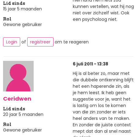
niemand hem iets zou
Lid sinds
kunnen vertellen, wat hij nog
15 jaar 5 maanden
niet over zichzelf wist. Ook
een psycholoog niet.
Rol
Gewone gebruiker
Login
of
registreer
om te reageren
6 juli 2011 - 13:38
Hij is al beter zo, maar met
die dubbele ontkenning blijft
het een haperende zin, als
je hem leest. Ik heb geen
Ceridwen
suggestie voor je, want het
is lastig om los te komen
Lid sinds
van die zin zonder er iets
20 jaar 5 maanden
heel anders van te maken.
En zonder de juiste context
Rol
Gewone gebruiker
mept dat dan al snel naast