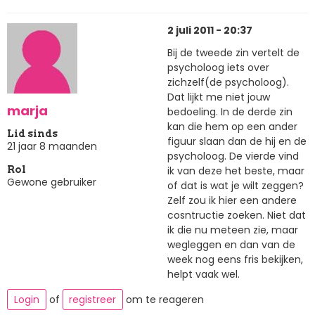
2 juli 2011 - 20:37
Bij de tweede zin vertelt de
psycholoog iets over
zichzelf(de psycholoog).
Dat lijkt me niet jouw
marja
bedoeling. In de derde zin
kan die hem op een ander
Lid sinds
figuur slaan dan de hij en de
21 jaar 8 maanden
psycholoog. De vierde vind
ik van deze het beste, maar
Rol
Gewone gebruiker
of dat is wat je wilt zeggen?
Zelf zou ik hier een andere
cosntructie zoeken. Niet dat
ik die nu meteen zie, maar
wegleggen en dan van de
week nog eens fris bekijken,
helpt vaak wel.
Login
of
registreer
om te reageren