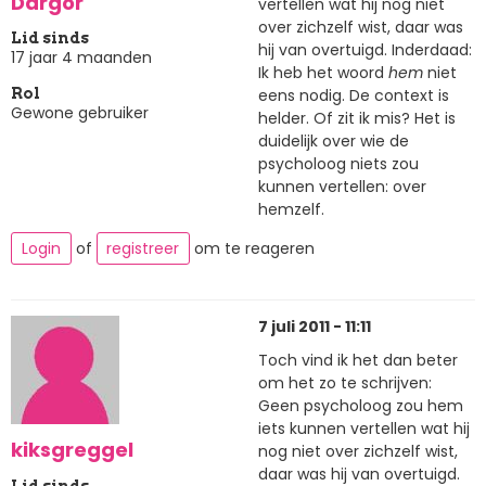
Dargor
vertellen wat hij nog niet
over zichzelf wist, daar was
Lid sinds
hij van overtuigd. Inderdaad:
17 jaar 4 maanden
Ik heb het woord
hem
niet
eens nodig. De context is
Rol
Gewone gebruiker
helder. Of zit ik mis? Het is
duidelijk over wie de
psycholoog niets zou
kunnen vertellen: over
hemzelf.
Login
of
registreer
om te reageren
7 juli 2011 - 11:11
Toch vind ik het dan beter
om het zo te schrijven:
Geen psycholoog zou hem
iets kunnen vertellen wat hij
kiksgreggel
nog niet over zichzelf wist,
daar was hij van overtuigd.
Lid sinds