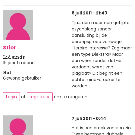
6 juli 2011 - 21:43
Tja... dan maar een geflipte
psycholoog zonder
aansluiting bij de
beroepsgroep vanwege
Stier
literaire interesse? Zeg maar
een type Diekstra? Maar
Lid sinds
dan weer zonder dat-ie
15 jaar 1 maand
verdacht wordt van
plagiaat? Dit begint een
Rol
Gewone gebruiker
echte mind-cracker te
worden...
Login
of
registreer
om te reageren
7 juli 2011 - 0:44
Het is een draak van een zin.
Twee hemmen, dubbele