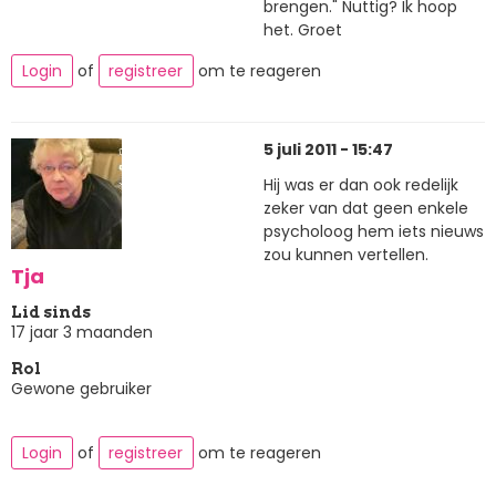
brengen." Nuttig? Ik hoop
het. Groet
Login
of
registreer
om te reageren
5 juli 2011 - 15:47
Hij was er dan ook redelijk
zeker van dat geen enkele
psycholoog hem iets nieuws
zou kunnen vertellen.
Tja
Lid sinds
17 jaar 3 maanden
Rol
Gewone gebruiker
Login
of
registreer
om te reageren