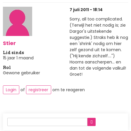
7 juli 2011 - 18:14
Sorry, all too complicated.
(Terwijl het niet nodig is; zie
Dargor's uitstekende
suggestie.) Straks heb ik nog
Stier
een 'shrink' nodig om hier
zelf gezond uit te komen.
Lid sinds
("Hij kende zichzelf....")
15 jaar 1 maand
Hoorns aanscherpen... en
dan tot de volgende valkuil!
Rol
Gewone gebruiker
Groet!
Login
of
registreer
om te reageren