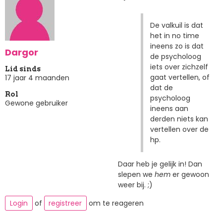
De valkuil is dat
het in no time
ineens zo is dat
Dargor
de psycholoog
iets over zichzelf
Lid sinds
gaat vertellen, of
17 jaar 4 maanden
dat de
Rol
psycholoog
Gewone gebruiker
ineens aan
derden niets kan
vertellen over de
hp.
Daar heb je gelijk in! Dan
slepen we
hem
er gewoon
weer bij. ;)
Login
of
registreer
om te reageren