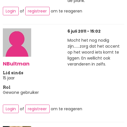
de plank.
Login
of
registreer
om te reageren
6 juli 2011 - 15:02
Mocht het nog nodig
zijn.......zorg dat het accent
op het woord iets komt te
liggen. En wellicht ook
NBultman
veranderen in zelfs.
Lid sinds
15 jaar
Rol
Gewone gebruiker
Login
of
registreer
om te reageren