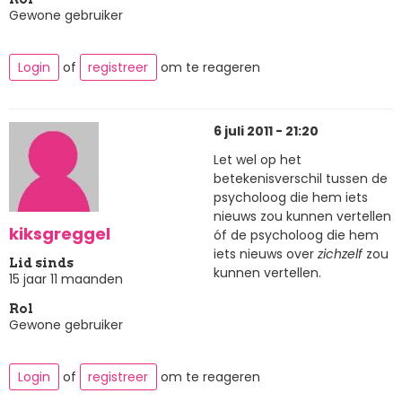
Gewone gebruiker
Login
of
registreer
om te reageren
6 juli 2011 - 21:20
Let wel op het
betekenisverschil tussen de
psycholoog die hem iets
nieuws zou kunnen vertellen
kiksgreggel
óf de psycholoog die hem
iets nieuws over
zichzelf
zou
Lid sinds
kunnen vertellen.
15 jaar 11 maanden
Rol
Gewone gebruiker
Login
of
registreer
om te reageren