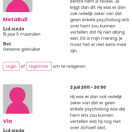
eerste hem is teveel. Je
krijgt dan dit: Hij was er dan
ook redelijk zeker van dat
MetaBull
geen enkele psycholoog iets
over hem zou kunnen
Lid sinds
vertellen dat hij niet allang
15 jaar 5 maanden
wist. Dit is mijn mening, je
moet het er niet eens mee
Rol
Gewone gebruiker
zijn.
Login
of
registreer
om te reageren
2 juli 2011 - 20:50
Hij was er dan ook redelijk
zeker van dat er geen
enkele psycholoog was die
hem iets zou kunnen
Via
vertellen wat hij nog niet
over zichzelf wist.
Lid sinds