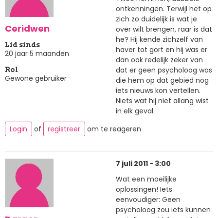
ontkenningen. Terwijl het op
zich zo duidelijk is wat je
Ceridwen
over wilt brengen, raar is dat
he? Hij kende zichzelf van
Lid sinds
haver tot gort en hij was er
20 jaar 5 maanden
dan ook redelijk zeker van
dat er geen psycholoog was
Rol
Gewone gebruiker
die hem op dat gebied nog
iets nieuws kon vertellen.
Niets wat hij niet allang wist
in elk geval.
Login
of
registreer
om te reageren
7 juli 2011 - 3:00
Wat een moeilijke
oplossingen! Iets
eenvoudiger: Geen
psycholoog zou iets kunnen