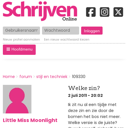
Gebruikersnaam
Wachtwoord
Nieuw profiel aanmaken
Een nieuw wachtwoord kiezen
Hoofdmenu
BREADCRUMBS
Home
forum
stijl en techniek
109330
You
are
Welke zin?
here:
2 juli 2011 - 20:02
Ik zit nu al een tijdje met
deze zin en zie door de
bomen het bos niet meer.
Little Miss Moonlight
Welke versie is de juiste?