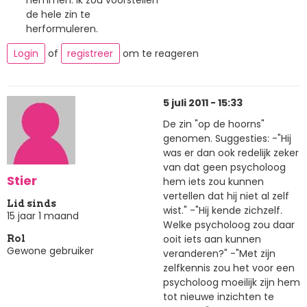
de hele zin te
herformuleren.
Login
of
registreer
om te reageren
5 juli 2011 - 15:33
De zin "op de hoorns"
genomen. Suggesties: -"Hij
was er dan ook redelijk zeker
van dat geen psycholoog
Stier
hem iets zou kunnen
vertellen dat hij niet al zelf
Lid sinds
wist." -"Hij kende zichzelf.
15 jaar 1 maand
Welke psycholoog zou daar
ooit iets aan kunnen
Rol
Gewone gebruiker
veranderen?" -"Met zijn
zelfkennis zou het voor een
psycholoog moeilijk zijn hem
tot nieuwe inzichten te