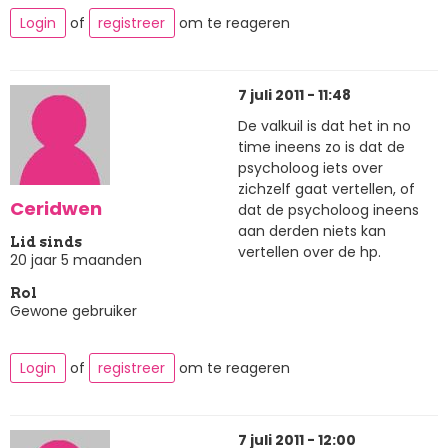
Login
of
registreer
om te reageren
7 juli 2011 - 11:48
De valkuil is dat het in no
time ineens zo is dat de
psycholoog iets over
zichzelf gaat vertellen, of
Ceridwen
dat de psycholoog ineens
aan derden niets kan
Lid sinds
vertellen over de hp.
20 jaar 5 maanden
Rol
Gewone gebruiker
Login
of
registreer
om te reageren
7 juli 2011 - 12:00