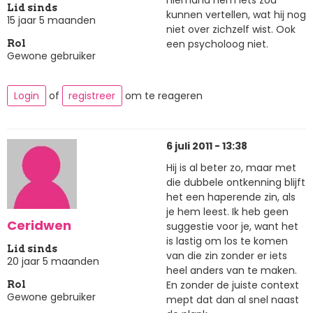
niemand hem iets zou
Lid sinds
kunnen vertellen, wat hij nog
15 jaar 5 maanden
niet over zichzelf wist. Ook
een psycholoog niet.
Rol
Gewone gebruiker
Login
of
registreer
om te reageren
6 juli 2011 - 13:38
Hij is al beter zo, maar met
die dubbele ontkenning blijft
het een haperende zin, als
je hem leest. Ik heb geen
Ceridwen
suggestie voor je, want het
is lastig om los te komen
Lid sinds
van die zin zonder er iets
20 jaar 5 maanden
heel anders van te maken.
En zonder de juiste context
Rol
Gewone gebruiker
mept dat dan al snel naast