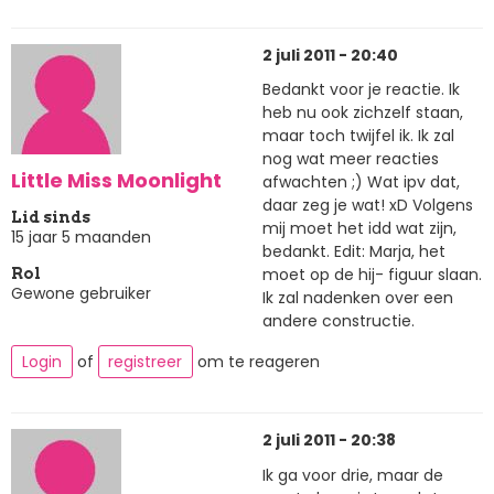
2 juli 2011 - 20:40
Bedankt voor je reactie. Ik
heb nu ook zichzelf staan,
maar toch twijfel ik. Ik zal
nog wat meer reacties
Little Miss Moonlight
afwachten ;) Wat ipv dat,
daar zeg je wat! xD Volgens
Lid sinds
mij moet het idd wat zijn,
15 jaar 5 maanden
bedankt. Edit: Marja, het
moet op de hij- figuur slaan.
Rol
Gewone gebruiker
Ik zal nadenken over een
andere constructie.
Login
of
registreer
om te reageren
2 juli 2011 - 20:38
Ik ga voor drie, maar de