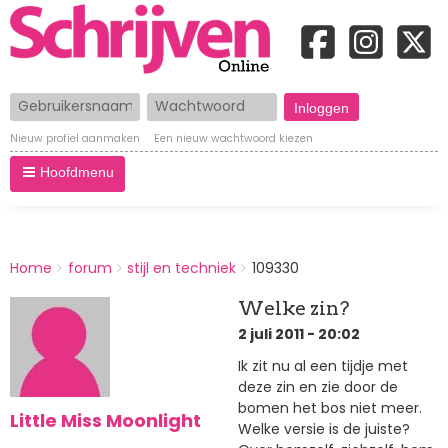
Gebruikersnaam
Wachtwoord
Nieuw profiel aanmaken
Een nieuw wachtwoord kiezen
Hoofdmenu
BREADCRUMBS
Home
forum
stijl en techniek
109330
You
are
Welke zin?
here:
2 juli 2011 - 20:02
Ik zit nu al een tijdje met
deze zin en zie door de
bomen het bos niet meer.
Little Miss Moonlight
Welke versie is de juiste?