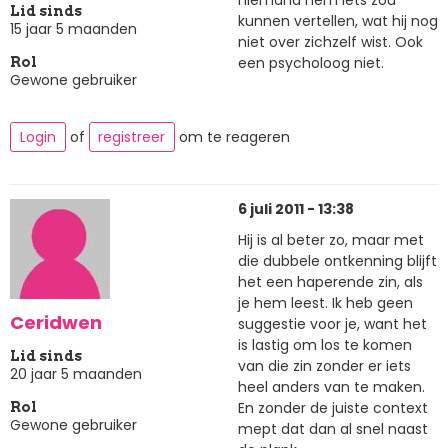
niemand hem iets zou
Lid sinds
kunnen vertellen, wat hij nog
15 jaar 5 maanden
niet over zichzelf wist. Ook
een psycholoog niet.
Rol
Gewone gebruiker
Login
of
registreer
om te reageren
6 juli 2011 - 13:38
Hij is al beter zo, maar met
die dubbele ontkenning blijft
het een haperende zin, als
je hem leest. Ik heb geen
Ceridwen
suggestie voor je, want het
is lastig om los te komen
Lid sinds
van die zin zonder er iets
20 jaar 5 maanden
heel anders van te maken.
En zonder de juiste context
Rol
Gewone gebruiker
mept dat dan al snel naast