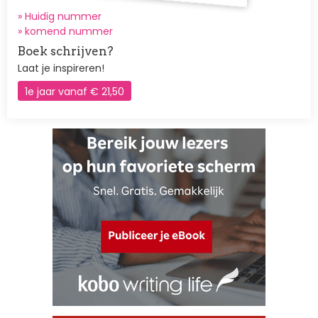
» Huidig nummer
»
komend nummer
Boek schrijven?
Laat je inspireren!
1e jaar vanaf € 21,50