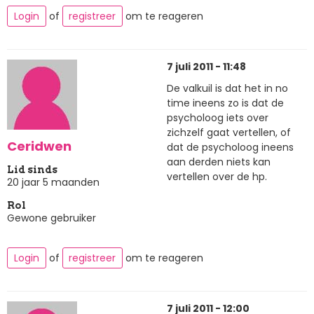
Login
of
registreer
om te reageren
7 juli 2011 - 11:48
De valkuil is dat het in no
time ineens zo is dat de
psycholoog iets over
zichzelf gaat vertellen, of
Ceridwen
dat de psycholoog ineens
aan derden niets kan
Lid sinds
vertellen over de hp.
20 jaar 5 maanden
Rol
Gewone gebruiker
Login
of
registreer
om te reageren
7 juli 2011 - 12:00