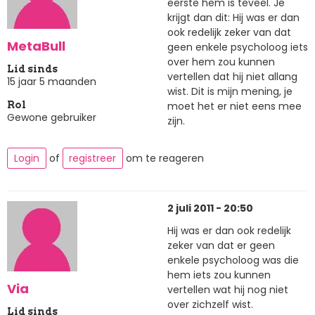
eerste hem is teveel. Je
krijgt dan dit: Hij was er dan
ook redelijk zeker van dat
MetaBull
geen enkele psycholoog iets
over hem zou kunnen
Lid sinds
vertellen dat hij niet allang
15 jaar 5 maanden
wist. Dit is mijn mening, je
moet het er niet eens mee
Rol
Gewone gebruiker
zijn.
Login
of
registreer
om te reageren
2 juli 2011 - 20:50
Hij was er dan ook redelijk
zeker van dat er geen
enkele psycholoog was die
hem iets zou kunnen
Via
vertellen wat hij nog niet
over zichzelf wist.
Lid sinds