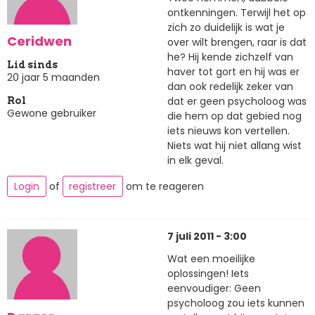
ontkenningen. Terwijl het op
zich zo duidelijk is wat je
Ceridwen
over wilt brengen, raar is dat
he? Hij kende zichzelf van
Lid sinds
haver tot gort en hij was er
20 jaar 5 maanden
dan ook redelijk zeker van
dat er geen psycholoog was
Rol
Gewone gebruiker
die hem op dat gebied nog
iets nieuws kon vertellen.
Niets wat hij niet allang wist
in elk geval.
Login
of
registreer
om te reageren
7 juli 2011 - 3:00
Wat een moeilijke
oplossingen! Iets
eenvoudiger: Geen
psycholoog zou iets kunnen