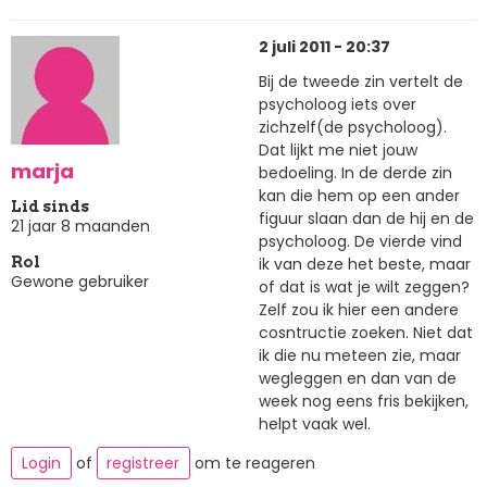
2 juli 2011 - 20:37
Bij de tweede zin vertelt de
psycholoog iets over
zichzelf(de psycholoog).
Dat lijkt me niet jouw
marja
bedoeling. In de derde zin
kan die hem op een ander
Lid sinds
figuur slaan dan de hij en de
21 jaar 8 maanden
psycholoog. De vierde vind
ik van deze het beste, maar
Rol
Gewone gebruiker
of dat is wat je wilt zeggen?
Zelf zou ik hier een andere
cosntructie zoeken. Niet dat
ik die nu meteen zie, maar
wegleggen en dan van de
week nog eens fris bekijken,
helpt vaak wel.
Login
of
registreer
om te reageren