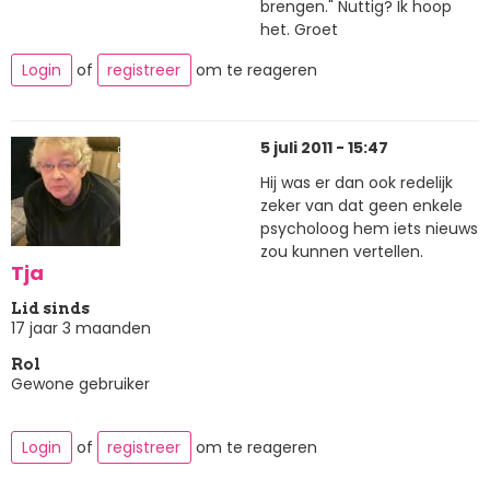
brengen." Nuttig? Ik hoop
het. Groet
Login
of
registreer
om te reageren
5 juli 2011 - 15:47
Hij was er dan ook redelijk
zeker van dat geen enkele
psycholoog hem iets nieuws
zou kunnen vertellen.
Tja
Lid sinds
17 jaar 3 maanden
Rol
Gewone gebruiker
Login
of
registreer
om te reageren