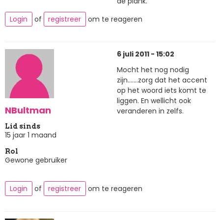
de plank.
Login
of
registreer
om te reageren
6 juli 2011 - 15:02
Mocht het nog nodig
zijn.......zorg dat het accent
op het woord iets komt te
liggen. En wellicht ook
NBultman
veranderen in zelfs.
Lid sinds
15 jaar 1 maand
Rol
Gewone gebruiker
Login
of
registreer
om te reageren