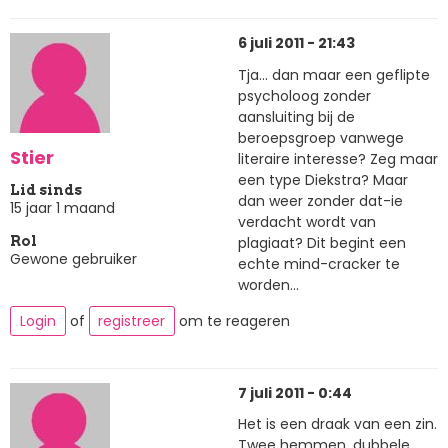
6 juli 2011 - 21:43
Tja... dan maar een geflipte
psycholoog zonder
aansluiting bij de
beroepsgroep vanwege
Stier
literaire interesse? Zeg maar
een type Diekstra? Maar
Lid sinds
dan weer zonder dat-ie
15 jaar 1 maand
verdacht wordt van
plagiaat? Dit begint een
Rol
Gewone gebruiker
echte mind-cracker te
worden...
Login
of
registreer
om te reageren
7 juli 2011 - 0:44
Het is een draak van een zin.
Twee hemmen, dubbele