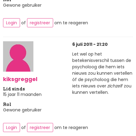
Gewone gebruiker
Login
of
registreer
om te reageren
6 juli 2011 - 21:20
Let wel op het
betekenisverschil tussen de
psycholoog die hem iets
nieuws zou kunnen vertellen
kiksgreggel
óf de psycholoog die hem
iets nieuws over
zichzelf
zou
Lid sinds
kunnen vertellen.
15 jaar 11 maanden
Rol
Gewone gebruiker
Login
of
registreer
om te reageren