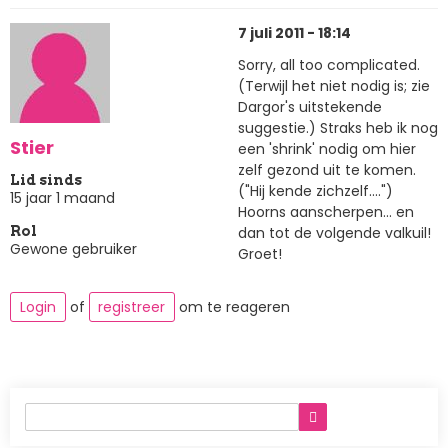
7 juli 2011 - 18:14
Sorry, all too complicated.
(Terwijl het niet nodig is; zie
Dargor's uitstekende
suggestie.) Straks heb ik nog
Stier
een 'shrink' nodig om hier
zelf gezond uit te komen.
Lid sinds
("Hij kende zichzelf....")
15 jaar 1 maand
Hoorns aanscherpen... en
dan tot de volgende valkuil!
Rol
Gewone gebruiker
Groet!
Login
of
registreer
om te reageren