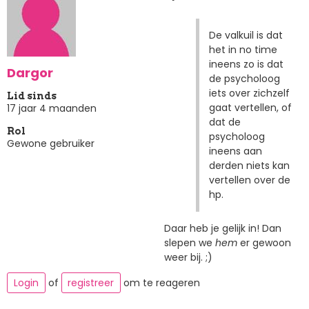
De valkuil is dat
het in no time
ineens zo is dat
Dargor
de psycholoog
iets over zichzelf
Lid sinds
gaat vertellen, of
17 jaar 4 maanden
dat de
Rol
psycholoog
Gewone gebruiker
ineens aan
derden niets kan
vertellen over de
hp.
Daar heb je gelijk in! Dan
slepen we
hem
er gewoon
weer bij. ;)
Login
of
registreer
om te reageren