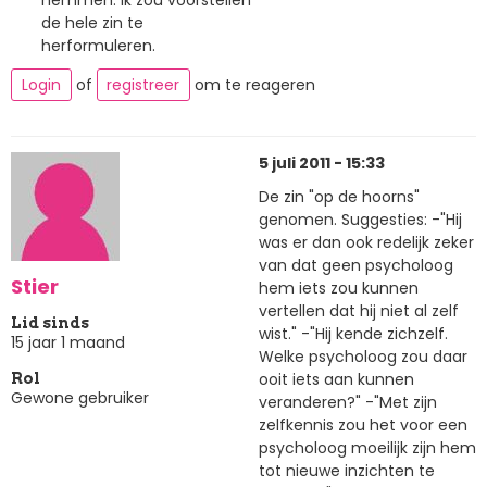
de hele zin te
herformuleren.
Login
of
registreer
om te reageren
5 juli 2011 - 15:33
De zin "op de hoorns"
genomen. Suggesties: -"Hij
was er dan ook redelijk zeker
van dat geen psycholoog
Stier
hem iets zou kunnen
vertellen dat hij niet al zelf
Lid sinds
wist." -"Hij kende zichzelf.
15 jaar 1 maand
Welke psycholoog zou daar
ooit iets aan kunnen
Rol
Gewone gebruiker
veranderen?" -"Met zijn
zelfkennis zou het voor een
psycholoog moeilijk zijn hem
tot nieuwe inzichten te