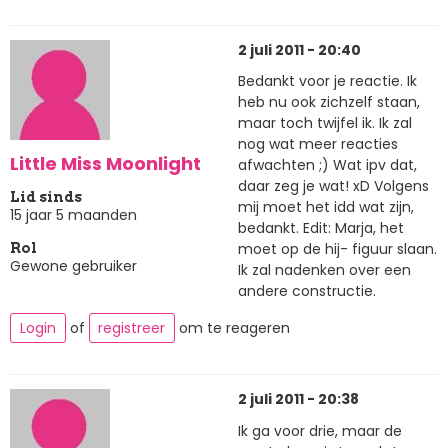
2 juli 2011 - 20:40
Bedankt voor je reactie. Ik
heb nu ook zichzelf staan,
maar toch twijfel ik. Ik zal
nog wat meer reacties
Little Miss Moonlight
afwachten ;) Wat ipv dat,
daar zeg je wat! xD Volgens
Lid sinds
mij moet het idd wat zijn,
15 jaar 5 maanden
bedankt. Edit: Marja, het
moet op de hij- figuur slaan.
Rol
Gewone gebruiker
Ik zal nadenken over een
andere constructie.
Login
of
registreer
om te reageren
2 juli 2011 - 20:38
Ik ga voor drie, maar de