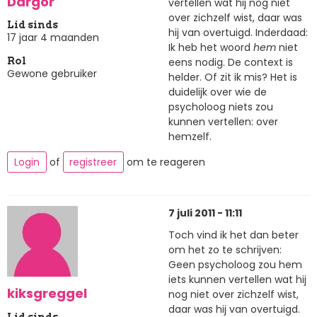
Dargor
vertellen wat hij nog niet
over zichzelf wist, daar was
Lid sinds
hij van overtuigd. Inderdaad:
17 jaar 4 maanden
Ik heb het woord
hem
niet
eens nodig. De context is
Rol
Gewone gebruiker
helder. Of zit ik mis? Het is
duidelijk over wie de
psycholoog niets zou
kunnen vertellen: over
hemzelf.
Login
of
registreer
om te reageren
7 juli 2011 - 11:11
Toch vind ik het dan beter
om het zo te schrijven:
Geen psycholoog zou hem
iets kunnen vertellen wat hij
kiksgreggel
nog niet over zichzelf wist,
daar was hij van overtuigd.
Lid sinds