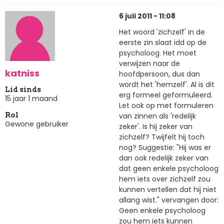
6 juli 2011 - 11:08
Het woord 'zichzelf' in de
eerste zin slaat idd op de
psycholoog. Het moet
verwijzen naar de
katniss
hoofdpersoon, dus dan
wordt het 'hemzelf'. Al is dit
Lid sinds
erg formeel geformuleerd.
15 jaar 1 maand
Let ook op met formuleren
van zinnen als 'redelijk
Rol
Gewone gebruiker
zeker'. Is hij zeker van
zichzelf? Twijfelt hij toch
nog? Suggestie: "Hij was er
dan ook redelijk zeker van
dat geen enkele psycholoog
hem iets over zichzelf zou
kunnen vertellen dat hij niet
allang wist." vervangen door:
Geen enkele psycholoog
zou hem iets kunnen