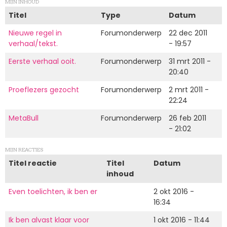
MIJN INHOUD
Titel
Type
Datum
Nieuwe regel in
Forumonderwerp
22 dec 2011
verhaal/tekst.
- 19:57
Eerste verhaal ooit.
Forumonderwerp
31 mrt 2011 -
20:40
Proeflezers gezocht
Forumonderwerp
2 mrt 2011 -
22:24
MetaBull
Forumonderwerp
26 feb 2011
- 21:02
MIJN REACTIES
Titel reactie
Titel
Datum
inhoud
Even toelichten, ik ben er
2 okt 2016 -
16:34
Ik ben alvast klaar voor
1 okt 2016 - 11:44