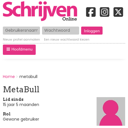
Gebruikersnaam
Wachtwoord
Nieuw profiel aanmaken
Een nieuw wachtwoord kiezen
Hoofdmenu
BREADCRUMBS
Home
metabull
You
are
MetaBull
here:
Lid sinds
15 jaar 5 maanden
Rol
Gewone gebruiker