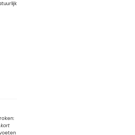
tuurlijk
proken:
 kort
 voeten