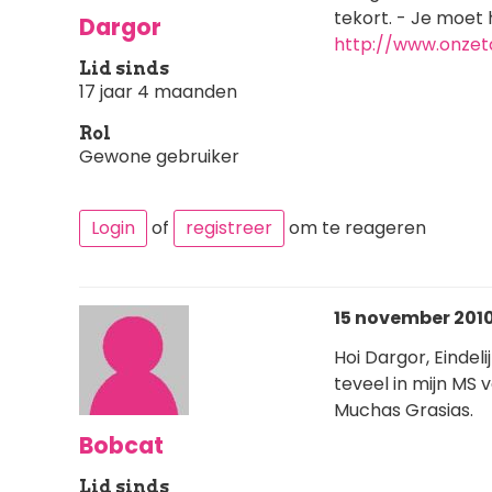
tekort. - Je moet 
Dargor
http://www.onzeta
Lid sinds
17 jaar 4 maanden
Rol
Gewone gebruiker
Login
of
registreer
om te reageren
15 november 2010 
Hoi Dargor, Eindeli
teveel in mijn MS v
Muchas Grasias.
Bobcat
Lid sinds