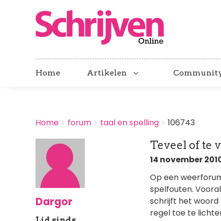
Home
Artikelen
Communit
BREADCRUMBS
Home
forum
taal en spelling
106743
You
are
Teveel of te 
here:
14 november 2010
Op een weerforum 
spelfouten. Voora
Dargor
schrijft het woor
regel toe te licht
Lid sinds