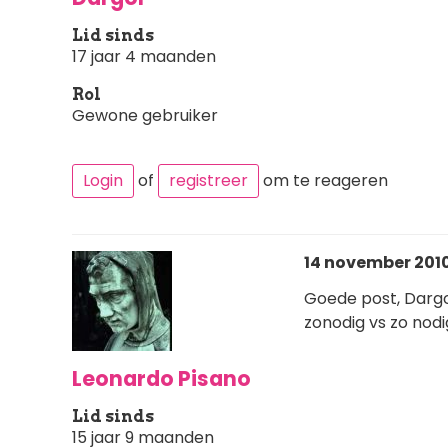
Lid sinds
17 jaar 4 maanden
Rol
Gewone gebruiker
Login
of
registreer
om te reageren
14 november 2010
Goede post, Dargo
zonodig vs zo nodig
Leonardo Pisano
Lid sinds
15 jaar 9 maanden