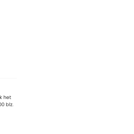
jk het
00 blz.