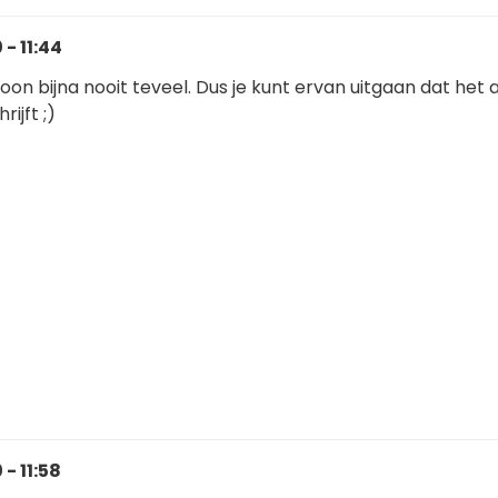
- 11:44
woon bijna nooit teveel. Dus je kunt ervan uitgaan dat het al
rijft ;)
- 11:58