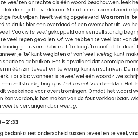
n
te veel
ten onrechte als één woord beschouwen, leek h
 plek de regel te verklaren. Af en toe mensen afzonderlij
ige fout wijzen, heeft weinig opgeleverd.
Waarom is 'te 
rd
te
drukt hier een overdaad of een overschot uit. We h
veel. Vaak is
te veel
gekoppeld aan een zelfstandig begri
s te veel regen gevallen. Of: We hebben te veel last van de
kundig geen verschil is met 'te laag', 'te snel' of 'te duur'.
nneer je 'te' kunt weglaten of van 'veel'
weinig
kunt make
en spatie te gebruiken. Het is opvallend dat sommige men
n in één zin 'teveel' en 'te weinig' kunnen schrijven. De 
erk. Tot slot: Wanneer is
teveel
wel één woord? We schri
 een zelfstandig begrip is:
het teveel
. Voorbeeldzin: Het t
 dit weekeinde voor overstromingen. Omdat het woord w
kan worden, is het maken van de fout verklaarbaar. Wi
n
veel
te vervangen door
weinig
.
- 21:33
g bedankt! Het onderscheid tussen teveel en te veel, vind