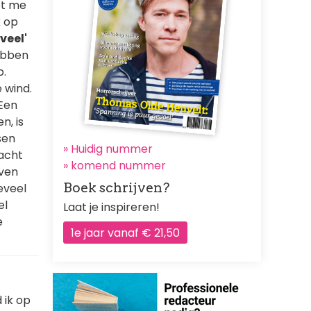
et me
k op
veel'
ebben
p.
 wind.
 Een
n, is
sen
» Huidig nummer
macht
»
komend nummer
jven
Boek schrijven?
eveel
el
Laat je inspireren!
e
1e jaar vanaf € 21,50
 ik op