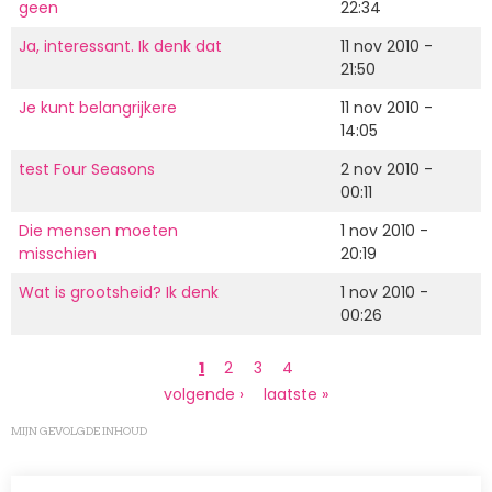
geen
22:34
Ja, interessant. Ik denk dat
11 nov 2010 -
21:50
Je kunt belangrijkere
11 nov 2010 -
14:05
test Four Seasons
2 nov 2010 -
00:11
Die mensen moeten
1 nov 2010 -
misschien
20:19
Wat is grootsheid? Ik denk
1 nov 2010 -
00:26
Paginering
Huidige
1
Page
2
Page
3
Page
4
pagina
Volgende
volgende ›
Laatste
laatste »
pagina
pagina
MIJN GEVOLGDE INHOUD