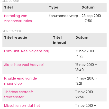
MIJN INHOUD
Titel
Type
Datum
Herhaling van
Forumonderwerp
28 sep 2010
zinsconstructies
- 21:50
MIJN REACTIES
Titel reactie
Titel
Datum
inhoud
Ehm, shit. Nee, volgens mij
15 nov 2010 -
14:23
Als je 'hoe veel hoeveel'
15 nov 2010 -
13:49
Ik wilde eind van de
14 nov 2010 -
maand op
13:21
Thérèse schreef:
11 nov 2010 -
fredfenster
22:56
Misschien omdat het
11 nov 2010 -