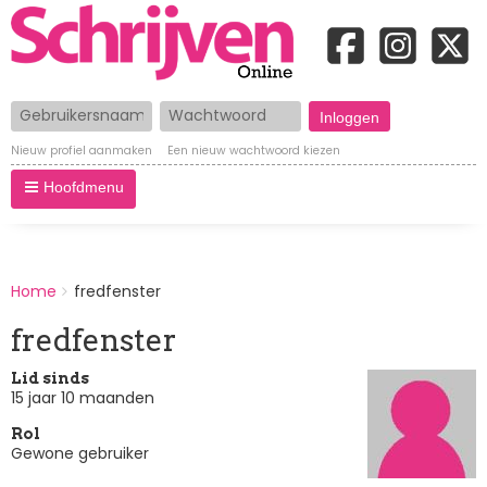
Gebruikersnaam
Wachtwoord
Nieuw profiel aanmaken
Een nieuw wachtwoord kiezen
Hoofdmenu
BREADCRUMBS
Home
fredfenster
You
are
fredfenster
here:
Lid sinds
15 jaar 10 maanden
Rol
Gewone gebruiker