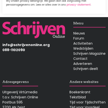
Wij vinden privacy belangrijk. We gaan dan ook zorgvuldig met
persoonsgegevens om. Lees er alles over in ons
privacy-statement
.
Afbeelding
Menu
Nieuws
Forum
Activiteiten
info@schrijvenonline.org
Wedstrijden
088-1102090
Schrijven Magazine
Contact
Adverteren
Schrijven deelt
Adresgegevens
Andere websites
Uitgeverij Virtùmedia
Boekenkrant
t.a.v. Schrijven Online
Tekstblad
Postbus 595
Tijd voor Tijdschriften
3700 AN Zeist
Tijd voor Voordeel