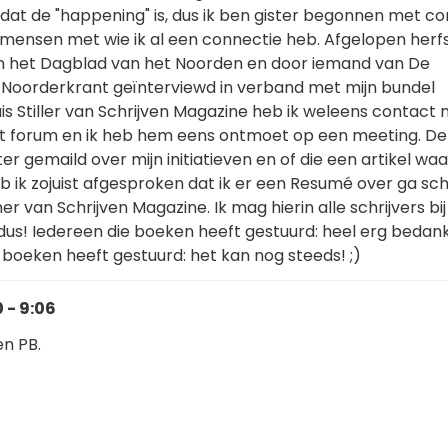
dat de "happening" is, dus ik ben gister begonnen met c
ensen met wie ik al een connectie heb. Afgelopen herf
n het Dagblad van het Noorden en door iemand van De
Noorderkrant geïnterviewd in verband met mijn bundel
is Stiller van Schrijven Magazine heb ik weleens contact
 forum en ik heb hem eens ontmoet op een meeting. De
r gemaild over mijn initiatieven en of die een artikel waar
heb ik zojuist afgesproken dat ik er een Resumé over ga sch
r van Schrijven Magazine. Ik mag hierin alle schrijvers b
dus! Iedereen die boeken heeft gestuurd: heel erg bedank
 boeken heeft gestuurd: het kan nog steeds! ;)
 - 9:06
en PB.