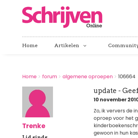
Home
Artikelen
Communit
BREADCRUMBS
Home
forum
algemene oproepen
106664
You
are
update - Gee
here:
10 november 2010
Zo, ik ververs de 
oproep voor het g
Trenke
kinderboekenschri
gewoon in hun kas
Lid sinds