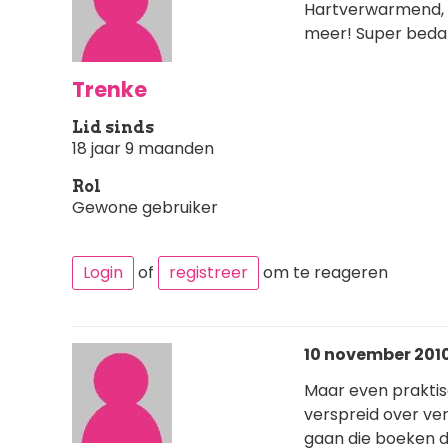
Hartverwarmend, d
meer! Super bedan
Trenke
Lid sinds
18 jaar 9 maanden
Rol
Gewone gebruiker
Login
of
registreer
om te reageren
10 november 2010 
Maar even praktis
verspreid over ver
gaan die boeken d