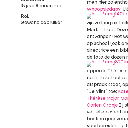
men hier zo entho
18 jaar 9 maanden
Whoopsiedaisy
. U
Rol
Gewone gebruiker
zijn ze lang niet 
Marktplaats. Deze
ontvangen! Het we
op school (ook on
directrice een bib
de foto de dozen 
opperde Thérèse d
naar de school zou
afspraak staat, o
"De Vlint" toe:
Kat
Thérèse Major
Ma
Corien Oranje
Zij 
vertellen over hu
boeken gegeven, d
voorbereiden op h