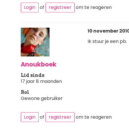
Login
of
registreer
om te reageren
10 november 2010
Ik stuur je een pb.
Anoukboek
Lid sinds
17 jaar 8 maanden
Rol
Gewone gebruiker
Login
of
registreer
om te reageren