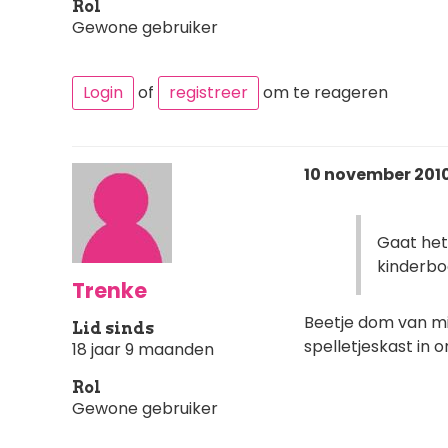
Rol
Gewone gebruiker
Login
of
registreer
om te reageren
10 november 2010
Gaat het
kinderbo
Trenke
Beetje dom van mij
Lid sinds
spelletjeskast in 
18 jaar 9 maanden
Rol
Gewone gebruiker