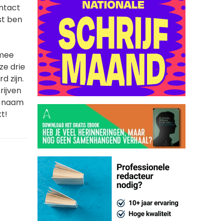
ontact
st ben
 mee
ze drie
d zijn.
rijven
ij naam
t!