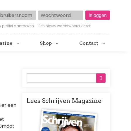
ruikersnaam
Wachtwoord
w profiel aanmaken
Een nieuw wachtwoord kiezen
azine
Shop
Contact
Lees Schrijven Magazine
ier een
Afbeelding
et
 Omdat