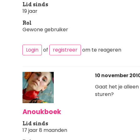
Lid sinds
19 jaar
Rol
Gewone gebruiker
Login
of
registreer
om te reageren
10 november 2010
Gaat het je allee
sturen?
Anoukboek
Lid sinds
17 jaar 8 maanden