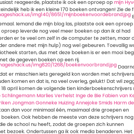
usiast reageerde, plaatste ik ook een oproep op
mijn Hyv
iteindelijk heb ik een kleine 170 boeken ontvangen! Zie de f
E
allemaal. Iemand die mijn blog las, plaatste ook een oproep
 oproep leverde nog veel meer boeken op dan ik al had
rden er te veel om zelf in de computer te zetten, maar d
der andere met mijn hulp) nog wel gebeuren. Toevallig w
liotheek starten, dus met deze boeken is er een mooi beg
met de gegeven boeken op een rij.
Daarn
at er misschien iets geregeld kon worden met schrijvers
den komen en dat is, na veel overleg, gelukt! Dat wil zeg
p 18 april komen de volgende tien kinderboekenschrijvers
e Schlingemann
Marlies Verhelst
Inge de Bie
Fabien van 
riken Jongman
Gonneke Huizing
Annejoke Smids
Harm de
staan dan voor minimaal één, maximaal drie groepen en
n boeken. Ook hebben de meeste van deze schrijvers no
ie de school nu heeft, zodat de groepen zich kunnen
et bezoek. Ondertussen ga ik ook media benaderen. Het 