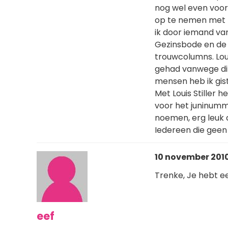
nog wel even voor
op te nemen met m
ik door iemand va
Gezinsbode en de 
trouwcolumns. Lou
gehad vanwege dit
mensen heb ik giste
Met Louis Stiller 
voor het juninumme
noemen, erg leuk 
Iedereen die geen
10 november 2010
Trenke, Je hebt e
eef