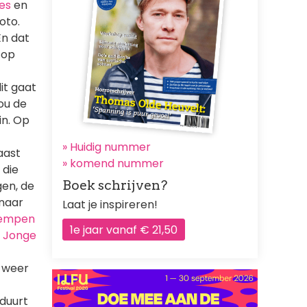
es
en
oto.
n dat
 op
it gaat
ou de
in. Op
» Huidig nummer
aast
»
komend nummer
 die
Boek schrijven?
gen, de
 naar
Laat je inspireren!
Kempen
1e jaar vanaf € 21,50
 Jonge
g weer
duurt