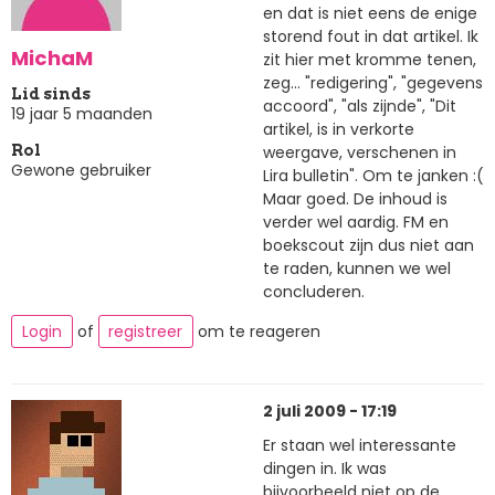
en dat is niet eens de enige
storend fout in dat artikel. Ik
MichaM
zit hier met kromme tenen,
zeg... "redigering", "gegevens
Lid sinds
accoord", "als zijnde", "Dit
19 jaar 5 maanden
artikel, is in verkorte
weergave, verschenen in
Rol
Gewone gebruiker
Lira bulletin". Om te janken :(
Maar goed. De inhoud is
verder wel aardig. FM en
boekscout zijn dus niet aan
te raden, kunnen we wel
concluderen.
Login
of
registreer
om te reageren
2 juli 2009 - 17:19
Er staan wel interessante
dingen in. Ik was
bijvoorbeeld niet op de