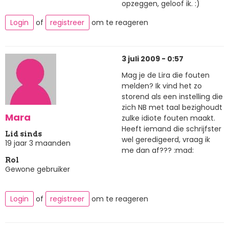
opzeggen, geloof ik. :)
Login
of
registreer
om te reageren
3 juli 2009 - 0:57
Mag je de Lira die fouten
melden? Ik vind het zo
storend als een instelling die
zich NB met taal bezighoudt
Mara
zulke idiote fouten maakt.
Heeft iemand die schrijfster
Lid sinds
wel geredigeerd, vraag ik
19 jaar 3 maanden
me dan af??? :mad:
Rol
Gewone gebruiker
Login
of
registreer
om te reageren