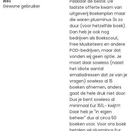
Pasklaar de beste. De
Rol
Gewone gebruiker
laatste offerte kwam van
uitgeverij Boekenplan maar
die waren plusminus 3x zo
duur (voor hetzelfde boek).
Dan heb je ook nog
bedrijven als Boekscout,
Free Musketeers en andere
POD-bedrijven, maar dat
vonden wij geen optie. Je
moet daar sowieso (naast
het idiote aantal
emailadressen dat ze van je
vragen) sowieso al 15
boeken afnemen, anders
gaat de hele druk niet door.
Dus je bent sowieso al
minimaal Eur 150,- kwijt!!!
Daar heb je "in eigen
beheer" dus al circa 50
boeken voor. Voor ons boek
betalen wij plusminus Eur