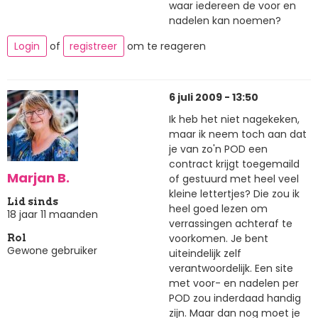
waar iedereen de voor en
nadelen kan noemen?
Login
of
registreer
om te reageren
6 juli 2009 - 13:50
Ik heb het niet nagekeken,
maar ik neem toch aan dat
je van zo'n POD een
contract krijgt toegemaild
Marjan B.
of gestuurd met heel veel
kleine lettertjes? Die zou ik
Lid sinds
heel goed lezen om
18 jaar 11 maanden
verrassingen achteraf te
voorkomen. Je bent
Rol
Gewone gebruiker
uiteindelijk zelf
verantwoordelijk. Een site
met voor- en nadelen per
POD zou inderdaad handig
zijn. Maar dan nog moet je