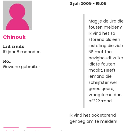
3 juli 2009 - 15:06
Mag je de Lira die
fouten melden?
Ik vind het zo
Chinouk
storend als een
instelling die zich
Lid sinds
NB met taal
19 jaar 8 maanden
bezighoudt zulke
Rol
idiote fouten
Gewone gebruiker
maakt. Heeft
iemand die
schrijfster wel
geredigeerd,
vraag ik me dan
af??? :mad:
Ik vind het ook storend
genoeg om te melden!