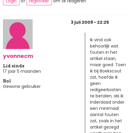
Login
of
registreer
om te reageren
3 juli 2009 - 22:25
Ik vind ook
behoorlijk wat
fouten in het
yvonnecm
artikel staan,
maar goed. Toen
Lid sinds
ik bij Boekscout
17 jaar 5 maanden
zat, hoefde ik
Rol
geen
Gewone gebruiker
redigeerkosten
te betalen, als ik
inderdaad onder
een minimaal
aantal fouten
zat, zoals in het
artikel gezegd