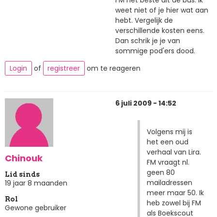
weet niet of je hier wat aan
hebt. Vergelijk de
verschillende kosten eens.
Dan schrik je je van
sommige pod'ers dood.
Login
of
registreer
om te reageren
6 juli 2009 - 14:52
Volgens mij is
het een oud
verhaal van Lira.
Chinouk
FM vraagt nl.
geen 80
Lid sinds
mailadressen
19 jaar 8 maanden
meer maar 50. Ik
Rol
heb zowel bij FM
Gewone gebruiker
als Boekscout