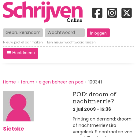
Gebruikersnaam
Wachtwoord
Nieuw profiel aanmaken
Een nieuw wachtwoord kiezen
Hoofdmenu
BREADCRUMBS
Home
forum
eigen beheer en pod
100341
You
are
POD: droom of
here:
nachtmerrie?
2 juli 2009 - 15:36
Printing on demand: droom
of nachtmerrie? Lira
Sietske
vergeleek 9 contracten van