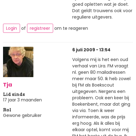
goed opletten wat je doet.
Dat geldt trouwens ook voor
reguliere uitgevers.
Login
of
registreer
om te reageren
6 juli 2009 - 13:54
Volgens mij is het een oud
verhaal van Lira. FM vraagt
nl. geen 80 mailadressen
meer maar 50. Ik heb zowel
Tja
bij FM als Boekscout
uitgegeven. Nergens een
Lid sinds
probleem. Ook een keer bij
17 jaar 3 maanden
Boekenbent, maar dat ging
via via. Toen ik weer
Rol
Gewone gebruiker
informeerde, was de prijs
erg hoog. Als ik alles bij
elkaar optel, komt voor mij
FM het beste uit de bus. Ik