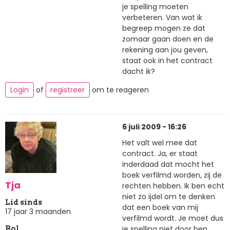
je spelling moeten
verbeteren. Van wat ik
begreep mogen ze dat
zomaar gaan doen en de
rekening aan jou geven,
staat ook in het contract
dacht ik?
Login
of
registreer
om te reageren
6 juli 2009 - 16:26
Het valt wel mee dat
contract. Ja, er staat
inderdaad dat mocht het
boek verfilmd worden, zij de
Tja
rechten hebben. Ik ben echt
niet zo ijdel om te denken
Lid sinds
dat een boek van mij
17 jaar 3 maanden
verfilmd wordt. Je moet dus
je spelling niet door hen
Rol