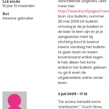
verschillende uitgevers. Lees
Lid sinds
19 jaar 10 maanden
meer hier:
http://www.lira.nl/pages/men
Rol
bron: Lira-bulletin, nummer
Gewone gebruiker
28 mei 2009 Dit bulletin
ontvang je als je boeken in
de bieb te leen zijn en je je
aangesloten hebt bij
stichting lira.nl Ik besloot
ineens vandaag het bulletin
te gaan lezen en kwam
bovenstaand artikel tegen.
Ik heb alleen het korte
artikel in het bulletin gelezen
nu ga ik even de
uitgebreidere online versie
lezen.
2 juli 2009 - 17:12
"De auteur betaald soms
‘startkosten’." Ouch! Wow,