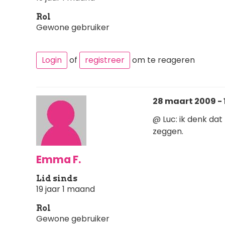
Rol
Gewone gebruiker
Login
of
registreer
om te reageren
28 maart 2009 - 
@ Luc: ik denk d
zeggen.
Emma F.
Lid sinds
19 jaar 1 maand
Rol
Gewone gebruiker