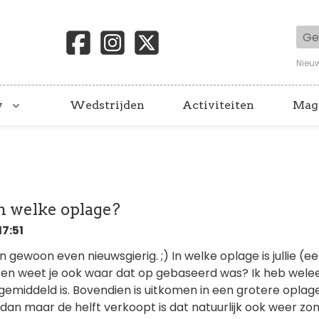
Geb
Nieu
y
Wedstrijden
Activiteiten
Mag
in welke oplage?
7:51
n gewoon even nieuwsgierig. ;) In welke oplage is jullie (e
en weet je ook waar dat op gebaseerd was? Ik heb wele
emiddeld is. Bovendien is uitkomen in een grotere oplage
je dan maar de helft verkoopt is dat natuurlijk ook weer zo