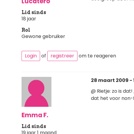
Lucatero
Lid sinds
18 jaar
Rol
Gewone gebruiker
Login
of
registreer
om te reageren
28 maart 2009 - 
@ Rietje: zo is dat
dat het voor non-fi
Emma F.
Lid sinds
19 jaar 1 maand