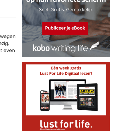
n wegen
zig,
et even