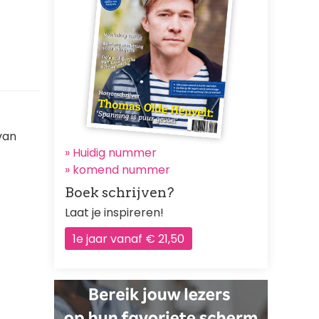
van
» Huidig nummer
»
komend nummer
Boek schrijven?
Laat je inspireren!
1e jaar vanaf € 21,50