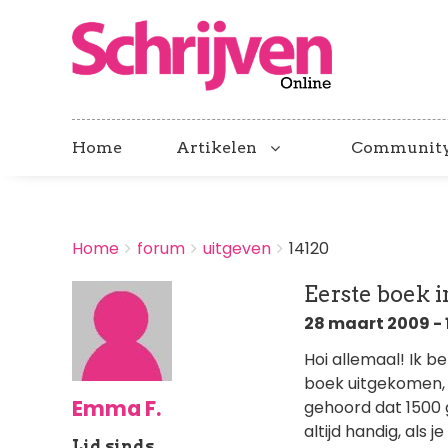
Home
Artikelen
Communit
BREADCRUMBS
Home
forum
uitgeven
14120
You
are
Eerste boek 
here:
28 maart 2009 - 1
Hoi allemaal! Ik be
boek uitgekomen, 
Emma F.
gehoord dat 1500 g
altijd handig, als 
Lid sinds