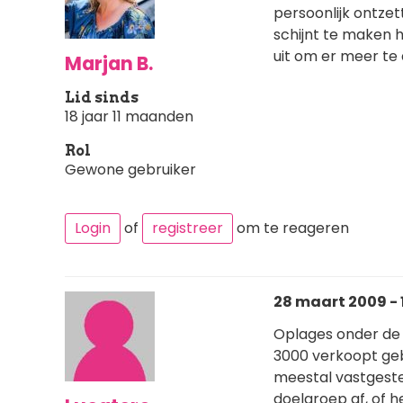
persoonlijk ontzet
schijnt te maken 
uit om er meer te 
Marjan B.
Lid sinds
18 jaar 11 maanden
Rol
Gewone gebruiker
Login
of
registreer
om te reageren
28 maart 2009 - 
Oplages onder de 
3000 verkoopt geb
meestal vastgeste
doelgroep af, of h