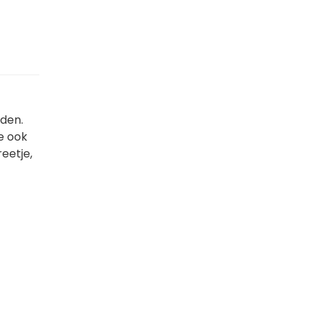
rden.
je ook
reetje,