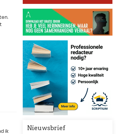
ten.
t
Nieuwsbrief
d ik