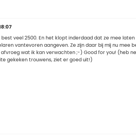
18:07
s best veel 2500. En het klopt inderdaad dat ze mee late
aren vantevoren aangeven. Ze zijn daar bij mij nu mee be
 afvroeg wat ik kan verwachten ;-) Good for you! (heb n
te gekeken trouwens, ziet er goed uit!)