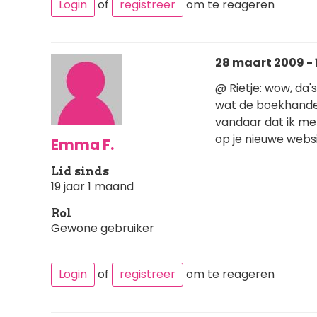
Login
of
registreer
om te reageren
28 maart 2009 - 
@ Rietje: wow, da'
wat de boekhandel
vandaar dat ik me
op je nieuwe websi
Emma F.
Lid sinds
19 jaar 1 maand
Rol
Gewone gebruiker
Login
of
registreer
om te reageren