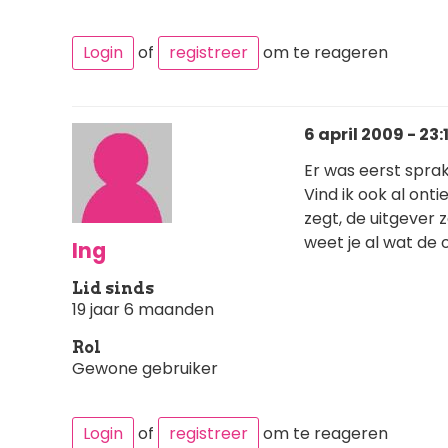
Login
of
registreer
om te reageren
6 april 2009 - 23:
Er was eerst spra
Vind ik ook al ont
zegt, de uitgever z
weet je al wat de 
Ing
Lid sinds
19 jaar 6 maanden
Rol
Gewone gebruiker
Login
of
registreer
om te reageren