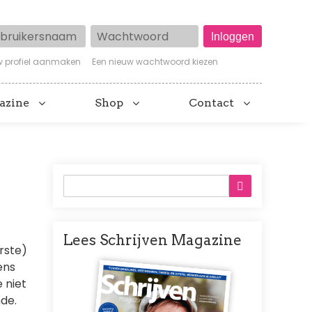
ruikersnaam
Wachtwoord
w profiel aanmaken
Een nieuw wachtwoord kiezen
azine
Shop
Contact
Lees Schrijven Magazine
erste)
Afbeelding
ens
 niet
nde.