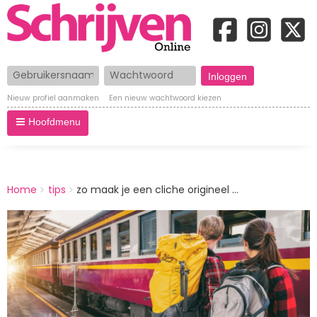
Gebruikersnaam
Wachtwoord
Nieuw profiel aanmaken
Een nieuw wachtwoord kiezen
Hoofdmenu
BREADCRUMBS
Home
tips
zo maak je een cliche origineel ...
You
are
Afbeelding
here: