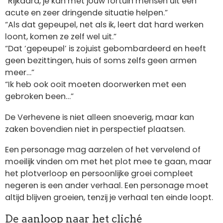
“Rijkaard, je kan met jouw fortuin mensen uit een
acute en zeer dringende situatie helpen.”
“Als dat gepeupel, net als ik, leert dat hard werken
loont, komen ze zelf wel uit.”
“Dat ‘gepeupel’ is zojuist gebombardeerd en heeft
geen bezittingen, huis of soms zelfs geen armen
meer…”
“Ik heb ook ooit moeten doorwerken met een
gebroken been…”
De Verhevene is niet alleen snoeverig, maar kan
zaken bovendien niet in perspectief plaatsen.
Een personage mag aarzelen of het vervelend of
moeilijk vinden om met het plot mee te gaan, maar
het plotverloop en persoonlijke groei compleet
negeren is een ander verhaal. Een personage moet
altijd blijven groeien, tenzij je verhaal ten einde loopt.
De aanloop naar het cliché