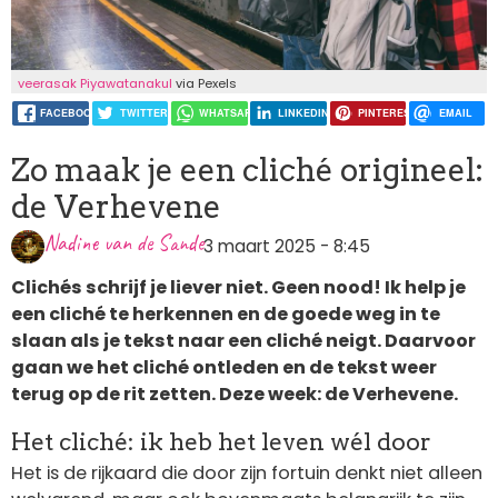
veerasak Piyawatanakul
via Pexels
FACEBOOK
TWITTER
WHATSAPP
LINKEDIN
PINTEREST
EMAIL
Zo maak je een cliché origineel:
de Verhevene
Nadine van de Sande
3 maart 2025 - 8:45
Clichés schrijf je liever niet. Geen nood! Ik help je
een cliché te herkennen en de goede weg in te
slaan als je tekst naar een cliché neigt. Daarvoor
gaan we het cliché ontleden en de tekst weer
terug op de rit zetten. Deze week: de Verhevene.
Het cliché: ik heb het leven wél door
Het is de rijkaard die door zijn fortuin denkt niet alleen