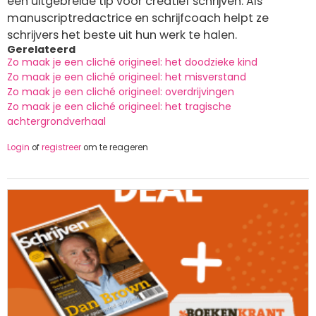
een uitgebreide tip voor creatief schrijven. Als
manuscriptredactrice en schrijfcoach helpt ze
schrijvers het beste uit hun werk te halen.
Gerelateerd
Zo maak je een cliché origineel: het doodzieke kind
Zo maak je een cliché origineel: het misverstand
Zo maak je een cliché origineel: overdrijvingen
Zo maak je een cliché origineel: het tragische
achtergrondverhaal
Login
of
registreer
om te reageren
Afbeelding