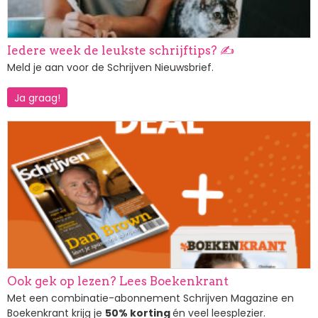
Iedere week de leukste schrijftips? ✍️
Meld je aan voor de Schrijven Nieuwsbrief.
Ja graag!
Afbeelding
Ook gek op lezen? Lees Boekenkrant
Met een combinatie-abonnement Schrijven Magazine en
Boekenkrant krijg je
50% korting
én veel leesplezier.