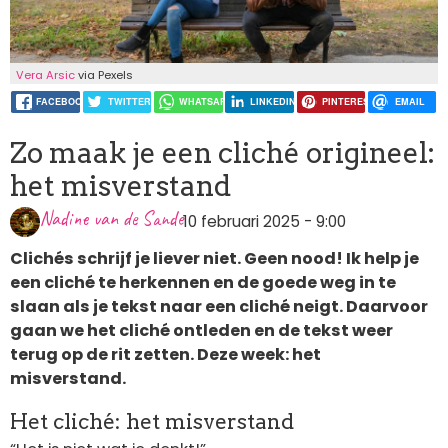
Vera Arsic
via Pexels
FACEBOOK
TWITTER
WHATSAPP
LINKEDIN
PINTEREST
EMAIL
Zo maak je een cliché origineel:
het misverstand
Nadine van de Sande
10 februari 2025 - 9:00
Clichés schrijf je liever niet. Geen nood! Ik help je
een cliché te herkennen en de goede weg in te
slaan als je tekst naar een cliché neigt. Daarvoor
gaan we het cliché ontleden en de tekst weer
terug op de rit zetten. Deze week: het
misverstand.
Het cliché: het misverstand