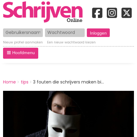
Gebruikersnaam
Wachtwoord
Nieuw profiel aanmaken
Een nieuw wachtwoord kiezen
Hoofdmenu
BREADCRUMBS
Home
tips
3 fouten die schrijvers maken bi...
You
are
Afbeelding
here: